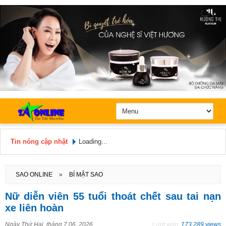
Tin nóng cập nhật
Loading...
Hôm nay: Chủ Nhật, Ngày 9 / 8 /
2026
SAO ONLINE
»
BÍ MẬT SAO
Nữ diễn viên 55 tuổi thoát chết sau tai nạn
xe liên hoàn
Ngày
Thứ Hai, tháng 7 06, 2026
Lượt xem:
173.289 views