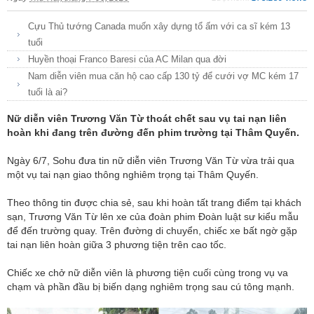
Cựu Thủ tướng Canada muốn xây dựng tổ ấm với ca sĩ kém 13
tuổi
Huyền thoại Franco Baresi của AC Milan qua đời
Nam diễn viên mua căn hộ cao cấp 130 tỷ để cưới vợ MC kém 17
tuổi là ai?
Nữ diễn viên Trương Văn Từ thoát chết sau vụ tai nạn liên
hoàn khi đang trên đường đến phim trường tại Thâm Quyến.
Ngày 6/7, Sohu đưa tin nữ diễn viên Trương Văn Từ vừa trải qua
một vụ tai nạn giao thông nghiêm trọng tại Thâm Quyến.
Theo thông tin được chia sẻ, sau khi hoàn tất trang điểm tại khách
sạn, Trương Văn Từ lên xe của đoàn phim Đoàn luật sư kiểu mẫu
để đến trường quay. Trên đường di chuyển, chiếc xe bất ngờ gặp
tai nạn liên hoàn giữa 3 phương tiện trên cao tốc.
Chiếc xe chở nữ diễn viên là phương tiện cuối cùng trong vụ va
chạm và phần đầu bị biến dạng nghiêm trọng sau cú tông mạnh.