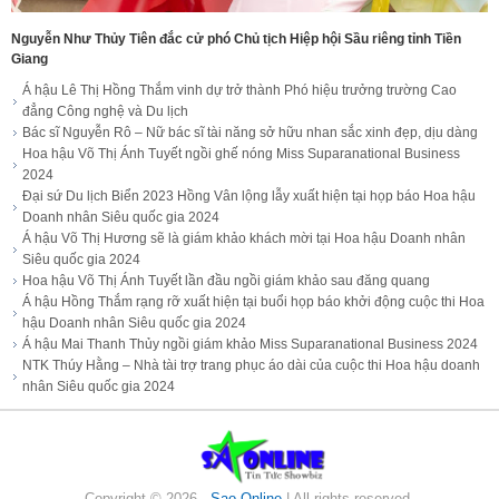
Nguyễn Như Thủy Tiên đắc cử phó Chủ tịch Hiệp hội Sầu riêng tỉnh Tiền
Giang
Á hậu Lê Thị Hồng Thắm vinh dự trở thành Phó hiệu trưởng trường Cao
đẳng Công nghệ và Du lịch
Bác sĩ Nguyễn Rô – Nữ bác sĩ tài năng sở hữu nhan sắc xinh đẹp, dịu dàng
Hoa hậu Võ Thị Ánh Tuyết ngồi ghế nóng Miss Suparanational Business
2024
Đại sứ Du lịch Biển 2023 Hồng Vân lộng lẫy xuất hiện tại họp báo Hoa hậu
Doanh nhân Siêu quốc gia 2024
Á hậu Võ Thị Hương sẽ là giám khảo khách mời tại Hoa hậu Doanh nhân
Siêu quốc gia 2024
Hoa hậu Võ Thị Ánh Tuyết lần đầu ngồi giám khảo sau đăng quang
Á hậu Hồng Thắm rạng rỡ xuất hiện tại buổi họp báo khởi động cuộc thi Hoa
hậu Doanh nhân Siêu quốc gia 2024
Á hậu Mai Thanh Thủy ngồi giám khảo Miss Suparanational Business 2024
NTK Thúy Hằng – Nhà tài trợ trang phục áo dài của cuộc thi Hoa hậu doanh
nhân Siêu quốc gia 2024
Copyright ©
2026
- Sao Online
| All rights reserved.