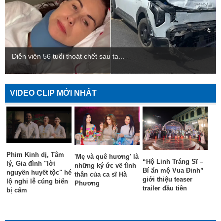
Diễn viên 56 tuổi thoát chết sau ta...
VIDEO CLIP MỚI NHẤT
Phim Kinh dị, Tâm
'Mẹ và quê hương' là
“Hộ Linh Tráng Sĩ –
lý, Gia đình "lời
những ký ức về tình
Bí ẩn mộ Vua Đinh”
nguyền huyết tộc" hé
thân của ca sĩ Hà
giới thiệu teaser
lộ nghi lễ cúng biển
Phương
trailer đầu tiên
bị cấm