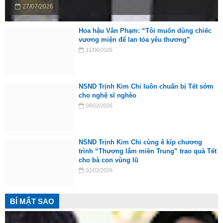
27/07/2026
Hoa hậu Vân Phạm: “Tôi muốn dùng chiếc
vương miện để lan tỏa yêu thương”
11/06/2026
NSND Trịnh Kim Chi luôn chuẩn bị Tết sớm
cho nghệ sĩ nghèo
08/02/2026
NSND Trịnh Kim Chi cùng ê kíp chương
trình “Thương lắm miền Trung” trao quà Tết
cho bà con vùng lũ
02/02/2026
BÍ MẬT SAO