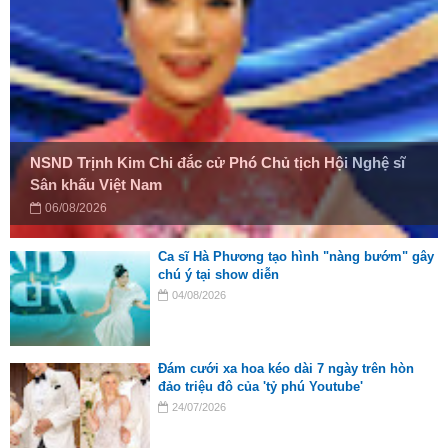
NSND Trịnh Kim Chi đắc cử Phó Chủ tịch Hội Nghệ sĩ
Sân khấu Việt Nam
06/08/2026
Ca sĩ Hà Phương tạo hình "nàng bướm" gây
chú ý tại show diễn
04/08/2026
Đám cưới xa hoa kéo dài 7 ngày trên hòn
đảo triệu đô của 'tỷ phú Youtube'
24/07/2026