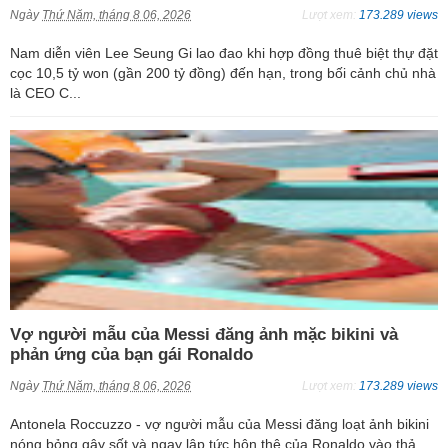
Ngày
Thứ Năm, tháng 8 06, 2026
Lượt xem:
173.289 views
Nam diễn viên Lee Seung Gi lao đao khi hợp đồng thuê biệt thự đặt
cọc 10,5 tỷ won (gần 200 tỷ đồng) đến hạn, trong bối cảnh chủ nhà
là CEO C...
Vợ người mẫu của Messi đăng ảnh mặc bikini và
phản ứng của bạn gái Ronaldo
Ngày
Thứ Năm, tháng 8 06, 2026
Lượt xem:
173.289 views
Antonela Roccuzzo - vợ người mẫu của Messi đăng loạt ảnh bikini
nóng bỏng gây sốt và ngay lập tức hôn thê của Ronaldo vào thả