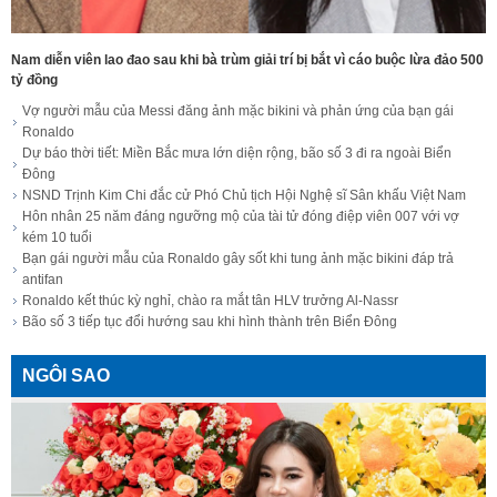
Nam diễn viên lao đao sau khi bà trùm giải trí bị bắt vì cáo buộc lừa đảo 500
tỷ đồng
Vợ người mẫu của Messi đăng ảnh mặc bikini và phản ứng của bạn gái
Ronaldo
Dự báo thời tiết: Miền Bắc mưa lớn diện rộng, bão số 3 đi ra ngoài Biển
Đông
NSND Trịnh Kim Chi đắc cử Phó Chủ tịch Hội Nghệ sĩ Sân khấu Việt Nam
Hôn nhân 25 năm đáng ngưỡng mộ của tài tử đóng điệp viên 007 với vợ
kém 10 tuổi
Bạn gái người mẫu của Ronaldo gây sốt khi tung ảnh mặc bikini đáp trả
antifan
Ronaldo kết thúc kỳ nghỉ, chào ra mắt tân HLV trưởng Al-Nassr
Bão số 3 tiếp tục đổi hướng sau khi hình thành trên Biển Đông
NGÔI SAO