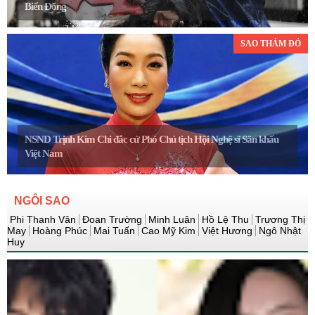
Biển Đông
SAO THẢM ĐỎ
NSND Trịnh Kim Chi đắc cử Phó Chủ tịch Hội Nghệ sĩ Sân khấu
Việt Nam
NGÔI SAO
Phi Thanh Vân
Đoan Trường
Minh Luân
Hồ Lệ Thu
Trương Thị
May
Hoàng Phúc
Mai Tuấn
Cao Mỹ Kim
Việt Hương
Ngô Nhật
Huy