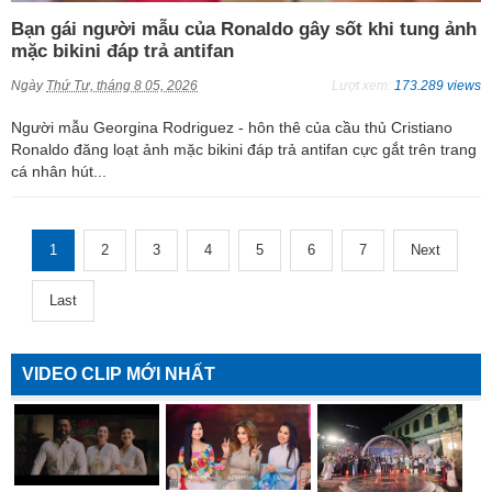
Bạn gái người mẫu của Ronaldo gây sốt khi tung ảnh
mặc bikini đáp trả antifan
Ngày
Thứ Tư, tháng 8 05, 2026
Lượt xem:
173.289 views
Người mẫu Georgina Rodriguez - hôn thê của cầu thủ Cristiano
Ronaldo đăng loạt ảnh mặc bikini đáp trả antifan cực gắt trên trang
cá nhân hút...
1
2
3
4
5
6
7
Next
Last
VIDEO CLIP MỚI NHẤT