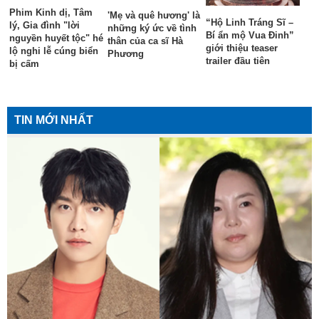
Phim Kinh dị, Tâm
'Mẹ và quê hương' là
“Hộ Linh Tráng Sĩ –
lý, Gia đình "lời
những ký ức về tình
Bí ẩn mộ Vua Đinh”
nguyền huyết tộc" hé
thân của ca sĩ Hà
giới thiệu teaser
lộ nghi lễ cúng biển
Phương
trailer đầu tiên
bị cấm
TIN MỚI NHẤT