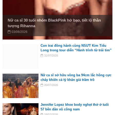
Nữ ca sĩ 30 tuổi nhóm BlackPink hở bạo, tiết lộ thần
tượng Rihanna
03/08/2026
Con trai đồng hành cùng NSƯT Kim Tiểu
Long trong tour diễn “Hành trình từ trái tim”
31/07/2026
Nữ ca sĩ sở hữu vòng ba 94cm lắc hông cực
cháy khiến cả tỷ khán giả trầm trồ
20/07/2026
Jennifer Lopez khoe body nghẹt thở ở tuổi
57 bên dàn vũ công nam
18/07/2026