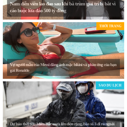
Nam diễn viên lao đao sau khi bà trùm giải trí bị bắt vì
cáo buộc lừa đảo 500 tỷ đồng
THỜI TRANG
Vợ người mẫu của Messi đăng ảnh mặc bikini và phản ứng của bạn
gái Ronaldo
SAO DU LỊCH
Dự báo thời tiết: Miền Bắc mưa lớn diện rộng, bão số 3 đi ra ngoài