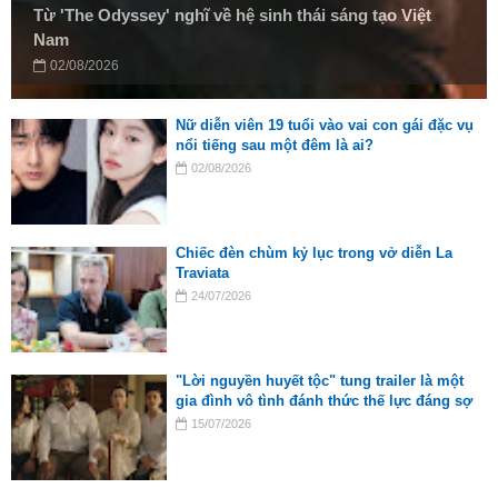
Từ 'The Odyssey' nghĩ về hệ sinh thái sáng tạo Việt
Nam
02/08/2026
Nữ diễn viên 19 tuổi vào vai con gái đặc vụ
nổi tiếng sau một đêm là ai?
02/08/2026
Chiếc đèn chùm kỷ lục trong vở diễn La
Traviata
24/07/2026
"Lời nguyền huyết tộc" tung trailer là một
gia đình vô tình đánh thức thế lực đáng sợ
15/07/2026