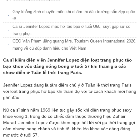
Ghy khẳng định chuyên môn khi chấm thi đấu trường sắc đẹp quốc
tế
Ca sĩ Jennifer Lopez mặc hở táo bạo ở tuổi U60, suýt gặp sự cố
trang phục
CEO Vân Phạm đăng quang Mrs. Tourism Queen International 2026,
mang về cú đúp danh hiệu cho Việt Nam
Ca sĩ kiêm diễn viên Jennifer Lopez diện loạt trang phục táo
bạo khoe vóc dáng nóng bỏng ở tuổi 57 khi tham gia các
show diễn ở Tuần lễ thời trang Paris.
Jennifer Lopez đang là tâm điểm chú ý ở Tuần lễ thời trang Paris
với loạt trang phục hở bạo khi tham dự với tư cách khách mời hàng
ghế đầu.
Nữ ca sĩ sinh năm 1969 liên tục gây sốc khi diện trang phục sexy
khoe vòng 1, trong đó có chiếc đầm thuộc thương hiệu Zuhair
Murad. Jennifer Lopez được khen ngợi hết lời với gu thời trang gợi
cảm nhưng sang chảnh và tinh tế, khéo léo khoe vóc dáng đáng
mơ ước ở tuổi 57.