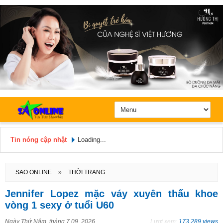
Tin nóng cập nhật
Loading...
Hôm nay: Thứ 5, Ngày 6 / 8 /
2026
SAO ONLINE
»
THỜI TRANG
Jennifer Lopez mặc váy xuyên thấu khoe
vòng 1 sexy ở tuổi U60
Ngày
Thứ Năm, tháng 7 09, 2026
Lượt xem:
173.289 views