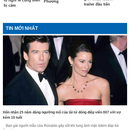
lộ nghi lễ cúng biển
Phương
trailer đầu tiên
bị cấm
TIN MỚI NHẤT
Hôn nhân 25 năm đáng ngưỡng mộ của tài tử đóng điệp viên 007 với vợ
kém 10 tuổi
Bạn gái người mẫu của Ronaldo gây sốt khi tung ảnh mặc bikini đáp trả