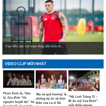
Fan MU sốc với màn thay đổi hình th...
VIDEO CLIP MỚI NHẤT
Phim Kinh dị, Tâm
'Mẹ và quê hương' là
“Hộ Linh Tráng Sĩ –
lý, Gia đình "lời
những ký ức về tình
Bí ẩn mộ Vua Đinh”
nguyền huyết tộc" hé
thân của ca sĩ Hà
giới thiệu teaser