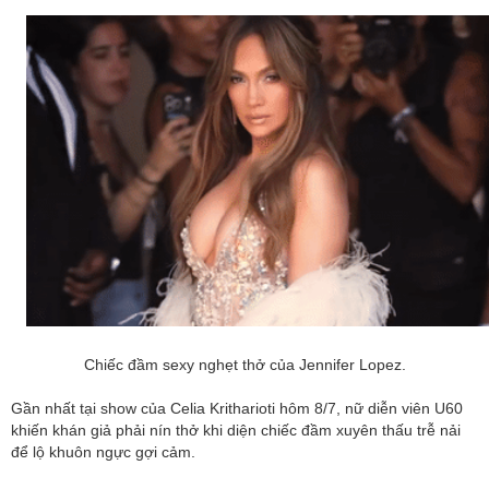
Chiếc đầm sexy nghẹt thở của Jennifer Lopez.
Gần nhất tại show của Celia Kritharioti hôm 8/7, nữ diễn viên U60
khiến khán giả phải nín thở khi diện chiếc đầm xuyên thấu trễ nải
để lộ khuôn ngực gợi cảm.