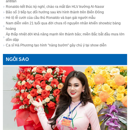
antifan
Ronaldo kết thúc kỳ nghỉ, chào ra mắt tân HLV trưởng Al-Nassr
Bão số 3 tiếp tục đổi hướng sau khi hình thành trên Biển Đông
Hé lộ lễ cưới của cầu thủ Ronaldo và bạn gái người mẫu
Nam diễn viên 21 tuổi qua đời chưa rõ nguyên nhân khiến showbiz bàng
hoàng
Áp thấp nhiệt đới khả năng mạnh lên thành bão; miền Bắc bắt đầu mưa lớn
dồn dập
Ca sĩ Hà Phương tạo hình "nàng bướm" gây chú ý tại show diễn
NGÔI SAO