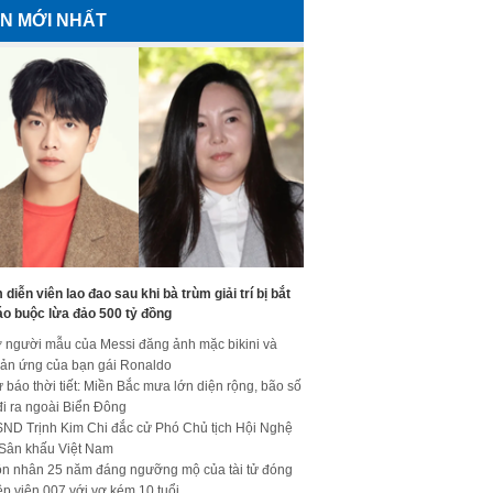
IN MỚI NHẤT
diễn viên lao đao sau khi bà trùm giải trí bị bắt
áo buộc lừa đảo 500 tỷ đồng
 người mẫu của Messi đăng ảnh mặc bikini và
ản ứng của bạn gái Ronaldo
 báo thời tiết: Miền Bắc mưa lớn diện rộng, bão số
đi ra ngoài Biển Đông
ND Trịnh Kim Chi đắc cử Phó Chủ tịch Hội Nghệ
 Sân khấu Việt Nam
n nhân 25 năm đáng ngưỡng mộ của tài tử đóng
ệp viên 007 với vợ kém 10 tuổi