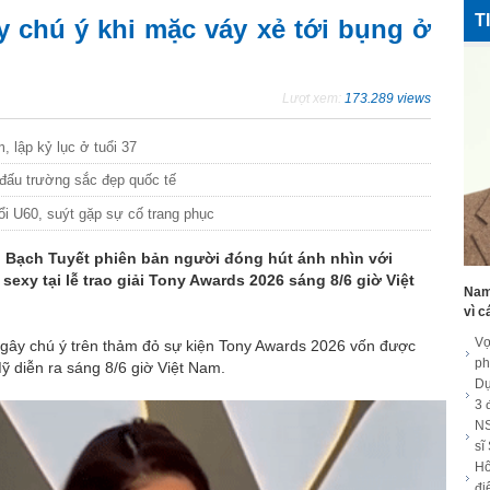
T
y chú ý khi mặc váy xẻ tới bụng ở
Lượt xem:
173.289 views
, lập kỷ lục ở tuổi 37
đấu trường sắc đẹp quốc tế
ổi U60, suýt gặp sự cố trang phục
ai Bạch Tuyết phiên bản người đóng hút ánh nhìn với
exy tại lễ trao giải Tony Awards 2026 sáng 8/6 giờ Việt
Nam 
vì c
Vợ
 gây chú ý trên thảm đỏ sự kiện Tony Awards 2026 vốn được
ph
ỹ diễn ra sáng 8/6 giờ Việt Nam.
Dự
3 
NS
sĩ
Hô
đi