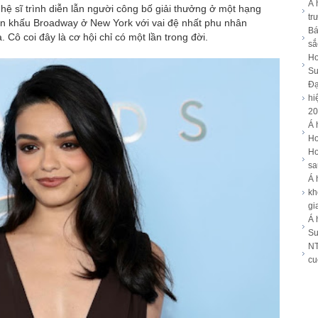
Á 
ghệ sĩ trình diễn lẫn người công bố giải thưởng ở một hạng
tr
ân khấu Broadway ở New York với vai đệ nhất phu nhân
Bá
 Cô coi đây là cơ hội chỉ có một lần trong đời.
sắ
Ho
Su
Đạ
hi
20
Á 
Ho
Ho
sa
Á 
kh
gi
Á 
Su
NT
cu