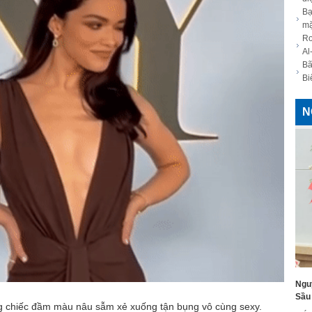
Bạ
mặ
Ro
Al
Bã
Bi
N
Ngu
Sầu 
ng chiếc đầm màu nâu sẫm xẻ xuống tận bụng vô cùng sexy.