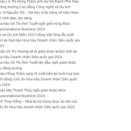
hậu Lê Thị Hồng Thắm vinh dự trở thành Phó hiệu
ưởng trường Cao đẳng Công nghệ và Du lịch
c sĩ Nguyễn Rô – Nữ bác sĩ tài năng sở hữu nhan
c xinh đẹp, dịu dàng
a hậu Võ Thị Ánh Tuyết ngồi ghế nóng Miss
paranational Business 2024
i sứ Du lịch Biển 2023 Hồng Vân lộng lẫy xuất
ện tại họp báo Hoa hậu Doanh nhân Siêu quốc gia
24
hậu Võ Thị Hương sẽ là giám khảo khách mời tại
a hậu Doanh nhân Siêu quốc gia 2024
a hậu Võ Thị Ánh Tuyết lần đầu ngồi giám khảo
u đăng quang
hậu Hồng Thắm rạng rỡ xuất hiện tại buổi họp báo
ởi động cuộc thi Hoa hậu Doanh nhân Siêu quốc
a 2024
hậu Mai Thanh Thủy ngồi giám khảo Miss
paranational Business 2024
K Thúy Hằng – Nhà tài trợ trang phục áo dài của
ộc thi Hoa hậu doanh nhân Siêu quốc gia 2024