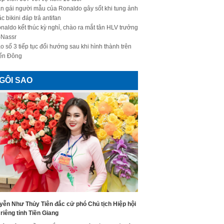
n gái người mẫu của Ronaldo gây sốt khi tung ảnh
c bikini đáp trả antifan
naldo kết thúc kỳ nghỉ, chào ra mắt tân HLV trưởng
-Nassr
o số 3 tiếp tục đổi hướng sau khi hình thành trên
ển Đông
GÔI SAO
yễn Như Thủy Tiên đắc cử phó Chủ tịch Hiệp hội
riêng tỉnh Tiền Giang