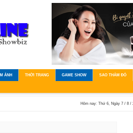
IM ẢNH
THỜI TRANG
GAME SHOW
SAO THẢM ĐỎ
Hôm nay: Thứ 6, Ngày 7 / 8 /