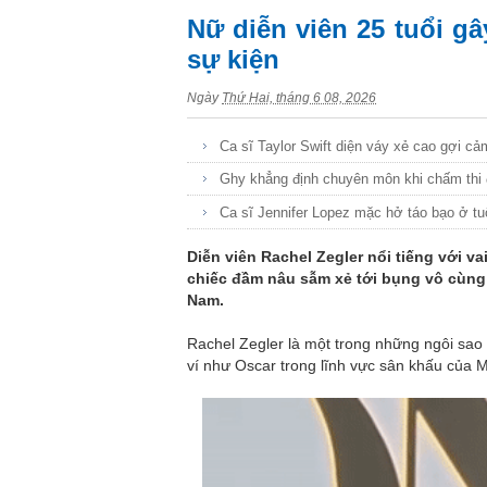
Nữ diễn viên 25 tuổi gâ
sự kiện
Ngày
Thứ Hai, tháng 6 08, 2026
Ca sĩ Taylor Swift diện váy xẻ cao gợi cảm
Ghy khẳng định chuyên môn khi chấm thi 
Ca sĩ Jennifer Lopez mặc hở táo bạo ở tu
Diễn viên Rachel Zegler nổi tiếng với v
chiếc đầm nâu sẫm xẻ tới bụng vô cùng s
Nam.
Rachel Zegler là một trong những ngôi sao
ví như Oscar trong lĩnh vực sân khấu của M