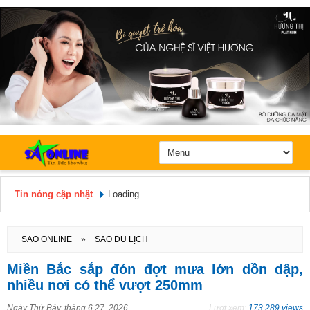
Tin nóng cập nhật
Loading...
Hôm nay: Thứ 6, Ngày 7 / 8 /
2026
SAO ONLINE
»
SAO DU LỊCH
Miền Bắc sắp đón đợt mưa lớn dồn dập,
nhiều nơi có thể vượt 250mm
Ngày
Thứ Bảy, tháng 6 27, 2026
Lượt xem:
173.289 views