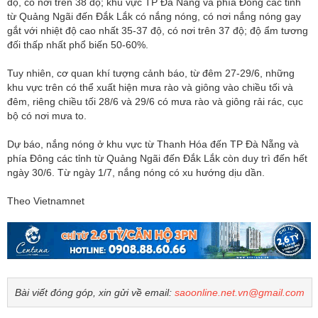
độ, có nơi trên 38 độ; khu vực TP Đà Nẵng và phía Đông các tỉnh
từ Quảng Ngãi đến Đắk Lắk có nắng nóng, có nơi nắng nóng gay
gắt với nhiệt độ cao nhất 35-37 độ, có nơi trên 37 độ; độ ẩm tương
đối thấp nhất phổ biến 50-60%.
Tuy nhiên, cơ quan khí tượng cảnh báo, từ đêm 27-29/6, những
khu vực trên có thể xuất hiện mưa rào và giông vào chiều tối và
đêm, riêng chiều tối 28/6 và 29/6 có mưa rào và giông rải rác, cục
bộ có nơi mưa to.
Dự báo, nắng nóng ở khu vực từ Thanh Hóa đến TP Đà Nẵng và
phía Đông các tỉnh từ Quảng Ngãi đến Đắk Lắk còn duy trì đến hết
ngày 30/6. Từ ngày 1/7, nắng nóng có xu hướng dịu dần.
Theo Vietnamnet
Bài viết đóng góp, xin gửi về email:
saoonline.net.vn@gmail.com