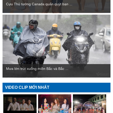
Cựu Thủ tướng Canada quấn quýt bạn ...
Mưa lớn trút xuống miền Bắc và Bắc ...
VIDEO CLIP MỚI NHẤT