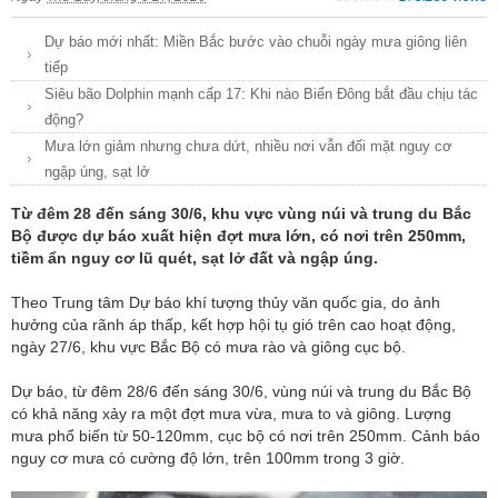
Dự báo mới nhất: Miền Bắc bước vào chuỗi ngày mưa giông liên
tiếp
Siêu bão Dolphin mạnh cấp 17: Khi nào Biển Đông bắt đầu chịu tác
động?
Mưa lớn giảm nhưng chưa dứt, nhiều nơi vẫn đối mặt nguy cơ
ngập úng, sạt lở
Từ đêm 28 đến sáng 30/6, khu vực vùng núi và trung du Bắc
Bộ được dự báo xuất hiện đợt mưa lớn, có nơi trên 250mm,
tiềm ẩn nguy cơ lũ quét, sạt lở đất và ngập úng.
Theo Trung tâm Dự báo khí tượng thủy văn quốc gia, do ảnh
hưởng của rãnh áp thấp, kết hợp hội tụ gió trên cao hoạt động,
ngày 27/6, khu vực Bắc Bộ có mưa rào và giông cục bộ.
Dự báo, từ đêm 28/6 đến sáng 30/6, vùng núi và trung du Bắc Bộ
có khả năng xảy ra một đợt mưa vừa, mưa to và giông. Lượng
mưa phổ biến từ 50-120mm, cục bộ có nơi trên 250mm. Cảnh báo
nguy cơ mưa có cường độ lớn, trên 100mm trong 3 giờ.