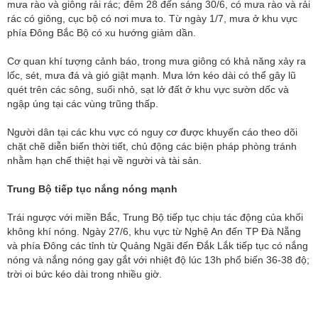
mưa rào và giông rải rác; đêm 28 đến sáng 30/6, có mưa rào và rải
rác có giông, cục bộ có nơi mưa to. Từ ngày 1/7, mưa ở khu vực
phía Đông Bắc Bộ có xu hướng giảm dần.
Cơ quan khí tượng cảnh báo, trong mưa giông có khả năng xảy ra
lốc, sét, mưa đá và gió giật mạnh. Mưa lớn kéo dài có thể gây lũ
quét trên các sông, suối nhỏ, sạt lở đất ở khu vực sườn dốc và
ngập úng tại các vùng trũng thấp.
Người dân tại các khu vực có nguy cơ được khuyến cáo theo dõi
chặt chẽ diễn biến thời tiết, chủ động các biện pháp phòng tránh
nhằm hạn chế thiệt hại về người và tài sản.
Trung Bộ tiếp tục nắng nóng mạnh
Trái ngược với miền Bắc, Trung Bộ tiếp tục chịu tác động của khối
không khí nóng. Ngày 27/6, khu vực từ Nghệ An đến TP Đà Nẵng
và phía Đông các tỉnh từ Quảng Ngãi đến Đắk Lắk tiếp tục có nắng
nóng và nắng nóng gay gắt với nhiệt độ lúc 13h phổ biến 36-38 độ;
trời oi bức kéo dài trong nhiều giờ.