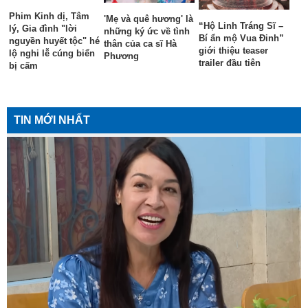
Phim Kinh dị, Tâm
'Mẹ và quê hương' là
“Hộ Linh Tráng Sĩ –
lý, Gia đình "lời
những ký ức về tình
Bí ẩn mộ Vua Đinh”
nguyền huyết tộc" hé
thân của ca sĩ Hà
giới thiệu teaser
lộ nghi lễ cúng biển
Phương
trailer đầu tiên
bị cấm
TIN MỚI NHẤT