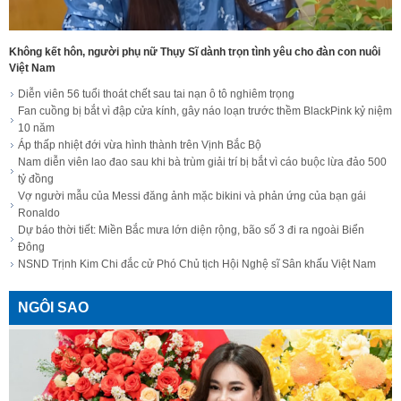
Không kết hôn, người phụ nữ Thụy Sĩ dành trọn tình yêu cho đàn con nuôi
Việt Nam
Diễn viên 56 tuổi thoát chết sau tai nạn ô tô nghiêm trọng
Fan cuồng bị bắt vì đập cửa kính, gây náo loạn trước thềm BlackPink kỷ niệm
10 năm
Áp thấp nhiệt đới vừa hình thành trên Vịnh Bắc Bộ
Nam diễn viên lao đao sau khi bà trùm giải trí bị bắt vì cáo buộc lừa đảo 500
tỷ đồng
Vợ người mẫu của Messi đăng ảnh mặc bikini và phản ứng của bạn gái
Ronaldo
Dự báo thời tiết: Miền Bắc mưa lớn diện rộng, bão số 3 đi ra ngoài Biển
Đông
NSND Trịnh Kim Chi đắc cử Phó Chủ tịch Hội Nghệ sĩ Sân khấu Việt Nam
NGÔI SAO