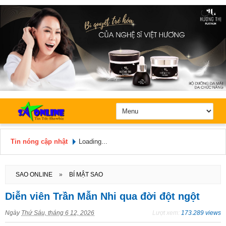
Tin nóng cập nhật
Loading...
Hôm nay: Thứ 7, Ngày 8 / 8 /
2026
SAO ONLINE
»
BÍ MẬT SAO
Diễn viên Trần Mẫn Nhi qua đời đột ngột
Ngày
Thứ Sáu, tháng 6 12, 2026
Lượt xem:
173.289 views