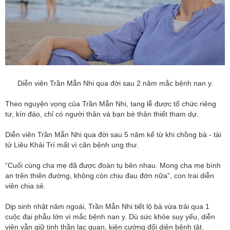
Diễn viên Trần Mẫn Nhi qua đời sau 2 năm mắc bệnh nan y.
Theo nguyện vọng của Trần Mẫn Nhi, tang lễ được tổ chức riêng
tư, kín đáo, chỉ có người thân và bạn bè thân thiết tham dự.
Diễn viên Trần Mẫn Nhi qua đời sau 5 năm kể từ khi chồng bà - tài
tử Liêu Khải Trí mất vì căn bệnh ung thư.
“Cuối cùng cha mẹ đã được đoàn tụ bên nhau. Mong cha mẹ bình
an trên thiên đường, không còn chịu đau đớn nữa”, con trai diễn
viên chia sẻ.
Dịp sinh nhật năm ngoái, Trần Mẫn Nhi tiết lộ bà vừa trải qua 1
cuộc đại phẫu lớn vì mắc bệnh nan y. Dù sức khỏe suy yếu, diễn
viên vẫn giữ tinh thần lạc quan, kiên cường đối diện bệnh tật.