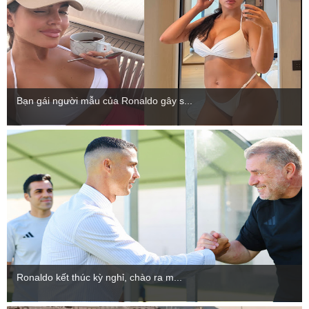
Bạn gái người mẫu của Ronaldo gây s...
Ronaldo kết thúc kỳ nghỉ, chào ra m...