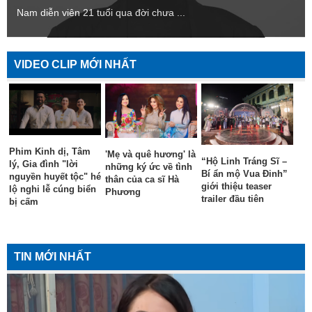
Nam diễn viên 21 tuổi qua đời chưa ...
VIDEO CLIP MỚI NHẤT
Phim Kinh dị, Tâm
'Mẹ và quê hương' là
“Hộ Linh Tráng Sĩ –
lý, Gia đình "lời
những ký ức về tình
Bí ẩn mộ Vua Đinh”
nguyền huyết tộc" hé
thân của ca sĩ Hà
giới thiệu teaser
lộ nghi lễ cúng biển
Phương
trailer đầu tiên
bị cấm
TIN MỚI NHẤT