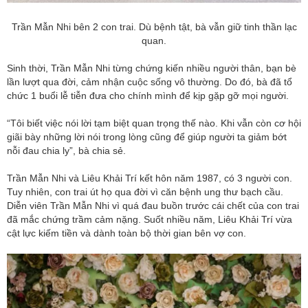
Trần Mẫn Nhi bên 2 con trai. Dù bệnh tật, bà vẫn giữ tinh thần lạc
quan.
Sinh thời, Trần Mẫn Nhi từng chứng kiến nhiều người thân, bạn bè
lần lượt qua đời, cảm nhận cuộc sống vô thường. Do đó, bà đã tổ
chức 1 buổi lễ tiễn đưa cho chính mình để kịp gặp gỡ mọi người.
“Tôi biết việc nói lời tạm biệt quan trọng thế nào. Khi vẫn còn cơ hội
giãi bày những lời nói trong lòng cũng để giúp người ta giảm bớt
nỗi đau chia ly”, bà chia sẻ.
Trần Mẫn Nhi và Liêu Khải Trí kết hôn năm 1987, có 3 người con.
Tuy nhiên, con trai út họ qua đời vì căn bệnh ung thư bạch cầu.
Diễn viên Trần Mẫn Nhi vì quá đau buồn trước cái chết của con trai
đã mắc chứng trầm cảm nặng. Suốt nhiều năm, Liêu Khải Trí vừa
cật lực kiếm tiền và dành toàn bộ thời gian bên vợ con.