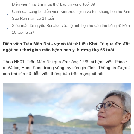
Diễn viên 'Trái tim mùa thu' báo tin vui ở tuổi 39
Cảnh sát công bố diễn viên Kim Soo Hyun vô tội, không hẹn hò Kim
Sae Ron năm cô 14 tuổi
Siêu mẫu từng yêu Ronaldo vừa lộ ảnh hẹn hò cầu thủ bóng rổ kém
10 tuổi là ai?
Diễn viên Trần Mẫn Nhi - vợ cố tài tử Liêu Khải Trí qua đời đột
ngột sau thời gian mắc bệnh nan y, hưởng thọ 66 tuổi.
Theo HK01, Trần Mẫn Nhi qua đời sáng 12/6 tại bệnh viện Prince
of Wales, Hong Kong trong vòng tay của gia đình. Thông tin được 2
con trai của nữ diễn viên thông báo trên mạng xã hội.