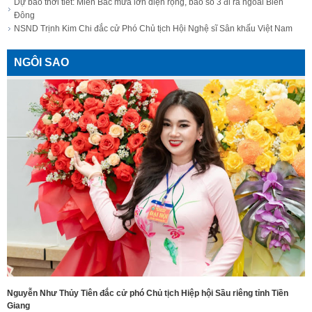
Dự báo thời tiết: Miền Bắc mưa lớn diện rộng, bão số 3 đi ra ngoài Biển
Đông
NSND Trịnh Kim Chi đắc cử Phó Chủ tịch Hội Nghệ sĩ Sân khấu Việt Nam
NGÔI SAO
Nguyễn Như Thủy Tiên đắc cử phó Chủ tịch Hiệp hội Sầu riêng tỉnh Tiền
Giang