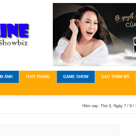
IM ẢNH
THỜI TRANG
GAME SHOW
SAO THẢM ĐỎ
Hôm nay: Thứ 6, Ngày 7 / 8 /