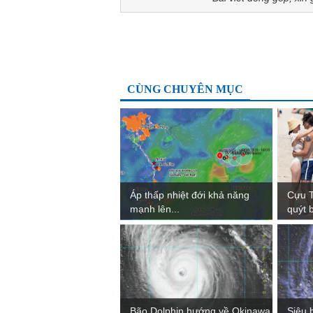
CÙNG CHUYÊN MỤC
Áp thấp nhiệt đới khả năng
Cựu 
mạnh lên...
quýt b
Bão Dolphin hướng về Okinawa
Siêu 