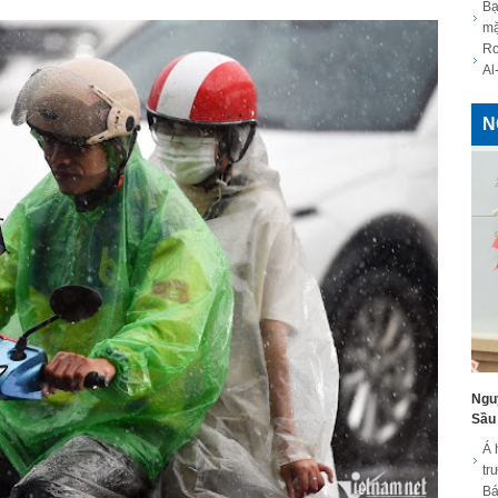
Bạ
mặ
Ro
Al
N
Ngu
Sầu 
Á 
tr
Bá