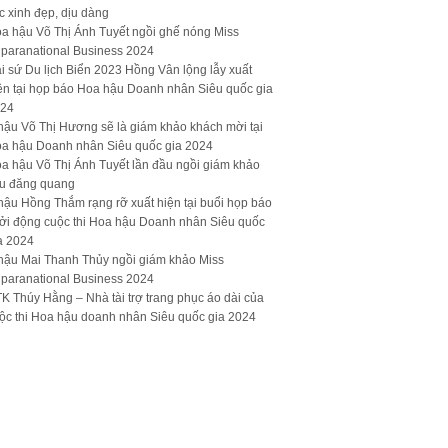
c xinh đẹp, dịu dàng
a hậu Võ Thị Ánh Tuyết ngồi ghế nóng Miss
paranational Business 2024
i sứ Du lịch Biển 2023 Hồng Vân lộng lẫy xuất
ện tại họp báo Hoa hậu Doanh nhân Siêu quốc gia
24
hậu Võ Thị Hương sẽ là giám khảo khách mời tại
a hậu Doanh nhân Siêu quốc gia 2024
a hậu Võ Thị Ánh Tuyết lần đầu ngồi giám khảo
u đăng quang
hậu Hồng Thắm rạng rỡ xuất hiện tại buổi họp báo
ởi động cuộc thi Hoa hậu Doanh nhân Siêu quốc
a 2024
hậu Mai Thanh Thủy ngồi giám khảo Miss
paranational Business 2024
K Thúy Hằng – Nhà tài trợ trang phục áo dài của
ộc thi Hoa hậu doanh nhân Siêu quốc gia 2024