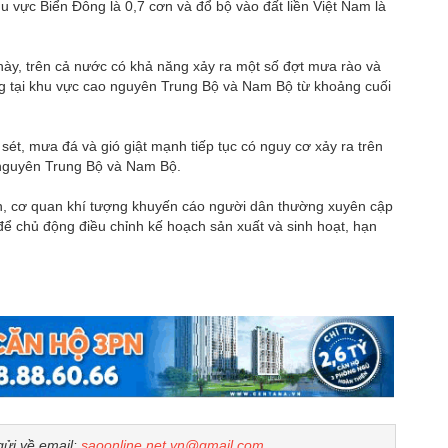
 vực Biển Đông là 0,7 cơn và đổ bộ vào đất liền Việt Nam là
này, trên cả nước có khả năng xảy ra một số đợt mưa rào và
ộng tại khu vực cao nguyên Trung Bộ và Nam Bộ từ khoảng cuối
 sét, mưa đá và gió giật mạnh tiếp tục có nguy cơ xảy ra trên
o nguyên Trung Bộ và Nam Bộ.
an, cơ quan khí tượng khuyến cáo người dân thường xuyên cập
 để chủ động điều chỉnh kế hoạch sản xuất và sinh hoạt, hạn
gửi về email:
saoonline.net.vn@gmail.com