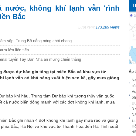
T
 nước, không khí lạnh vẫn 'rình
iền Bắc
Lượt xem:
173.289 views
 sầm sập, Trung Bộ nắng nóng chói chang
ưa lớn liên tiếp
amal tuyển Tây Ban Nha ăn mừng chiến thắng
 được dự báo gia tăng tại miền Bắc và khu vực từ
Áp t
hí lạnh vẫn có khả năng xuất hiện xen kẽ, gây mưa giông
Na
cá
Vợ
 báo khí hậu, Trung tâm Dự báo khí tượng thủy văn quốc
ph
tiết cả nước biến động mạnh với các đợt không khí lạnh, mưa
Dự
3 
NS
 miền Bắc ghi nhận 4 đợt không khí lạnh gây mưa rào và giông
sĩ
úi phía Bắc, Hà Nội và khu vực từ Thanh Hóa đến Hà Tĩnh xuất
Hô
.
đi