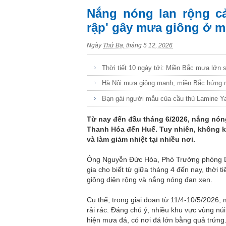
Nắng nóng lan rộng cả
rập' gây mưa giông ở m
Ngày
Thứ Ba, tháng 5 12, 2026
Thời tiết 10 ngày tới: Miền Bắc mưa lớn
Hà Nội mưa giông mạnh, miền Bắc hứng m
Bạn gái người mẫu của cầu thủ Lamine Y
Từ nay đến đầu tháng 6/2026, nắng nóng
Thanh Hóa đến Huế. Tuy nhiên, không k
và làm giảm nhiệt tại nhiều nơi.
Ông Nguyễn Đức Hòa, Phó Trưởng phòng Dự
gia cho biết từ giữa tháng 4 đến nay, thời 
giông diện rộng và nắng nóng đan xen.
Cụ thể, trong giai đoạn từ 11/4-10/5/2026,
rải rác. Đáng chú ý, nhiều khu vực vùng n
hiện mưa đá, có nơi đá lớn bằng quả trứng