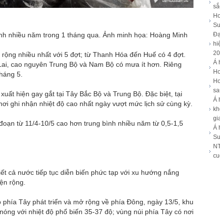
sắ
Ho
Su
Đạ
nh nhiều năm trong 1 tháng qua. Ảnh minh họa: Hoàng Minh
hi
20
 rộng nhiều nhất với 5 đợt; từ Thanh Hóa đến Huế có 4 đợt.
Á 
 Lai, cao nguyên Trung Bộ và Nam Bộ có mưa ít hơn. Riêng
Ho
háng 5.
Ho
sa
ất hiện gay gắt tại Tây Bắc Bộ và Trung Bộ. Đặc biệt, tại
Á 
nơi ghi nhận nhiệt độ cao nhất ngày vượt mức lịch sử cùng kỳ.
kh
gi
i đoạn từ 11/4-10/5 cao hơn trung bình nhiều năm từ 0,5-1,5
Á 
Su
NT
cu
iết cả nước tiếp tục diễn biến phức tạp với xu hướng nắng
ện rộng.
phía Tây phát triển và mở rộng về phía Đông, ngày 13/5, khu
óng với nhiệt độ phổ biến 35-37 độ; vùng núi phía Tây có nơi