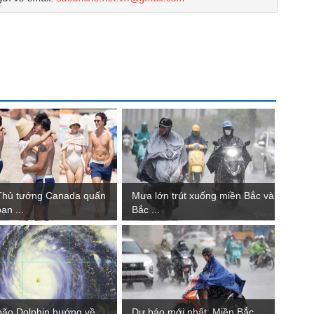
Thủ tướng Canada quấn
Mưa lớn trút xuống miền Bắc và
ạn ...
Bắc ...
bão Dolphin hướng về
Dự báo mới nhất: Miền Bắc