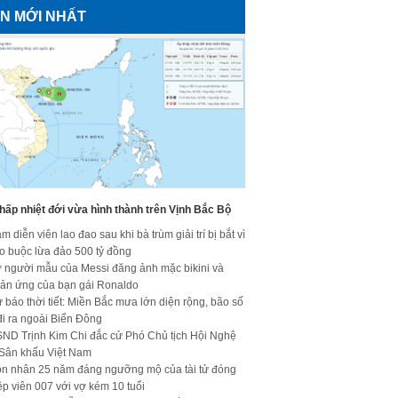
IN MỚI NHẤT
hấp nhiệt đới vừa hình thành trên Vịnh Bắc Bộ
m diễn viên lao đao sau khi bà trùm giải trí bị bắt vì
o buộc lừa đảo 500 tỷ đồng
 người mẫu của Messi đăng ảnh mặc bikini và
ản ứng của bạn gái Ronaldo
 báo thời tiết: Miền Bắc mưa lớn diện rộng, bão số
đi ra ngoài Biển Đông
ND Trịnh Kim Chi đắc cử Phó Chủ tịch Hội Nghệ
 Sân khấu Việt Nam
n nhân 25 năm đáng ngưỡng mộ của tài tử đóng
ệp viên 007 với vợ kém 10 tuổi