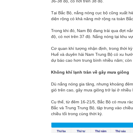
36-38 độ, có nơi trên 38 độ.
Tại Bắc Bộ, nắng nóng cục bộ cũng xuất hi
diện rộng có khả năng mở rộng ra toàn Bắc 
Trong khi đó, Nam Bộ đang trải qua đợt nắ
độ, có nơi trên 37 độ. Nắng nóng tại khu v
Cơ quan khí tượng nhận định, trong thời kỳ
Huế và duyên hải Nam Trung Bộ có xu hướn
dự báo cao hơn trung bình nhiều năm; còn
Không khí lạnh tràn về gây mưa giông
Dù nắng nóng gia tăng, nhưng khoảng đêm 1
gió trên cao, gây mưa giông trở lại ở nhiều
Cụ thể, từ đêm 16-21/5, Bắc Bộ có mưa rào 
Bắc và Trung Trung Bộ, tập trung vào chiề
chiều tối trong cùng thời kỳ.