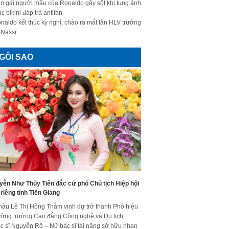
n gái người mẫu của Ronaldo gây sốt khi tung ảnh
c bikini đáp trả antifan
naldo kết thúc kỳ nghỉ, chào ra mắt tân HLV trưởng
-Nassr
GÔI SAO
yễn Như Thủy Tiên đắc cử phó Chủ tịch Hiệp hội
riêng tỉnh Tiền Giang
hậu Lê Thị Hồng Thắm vinh dự trở thành Phó hiệu
ưởng trường Cao đẳng Công nghệ và Du lịch
c sĩ Nguyễn Rô – Nữ bác sĩ tài năng sở hữu nhan