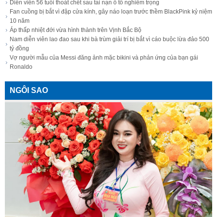
Diễn viên 56 tuổi thoát chết sau tai nạn ô tô nghiêm trọng
Fan cuồng bị bắt vì đập cửa kính, gây náo loạn trước thềm BlackPink kỷ niệm
10 năm
Áp thấp nhiệt đới vừa hình thành trên Vịnh Bắc Bộ
Nam diễn viên lao đao sau khi bà trùm giải trí bị bắt vì cáo buộc lừa đảo 500
tỷ đồng
Vợ người mẫu của Messi đăng ảnh mặc bikini và phản ứng của bạn gái
Ronaldo
NGÔI SAO