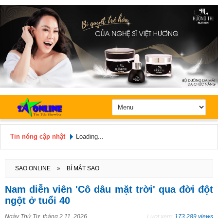
Tin nóng cập nhật
Loading...
Hôm nay: Thứ 7, Ngày 8 / 8 /
2026
SAO ONLINE
»
BÍ MẬT SAO
Nam diễn viên 'Cô dâu mặt trời' qua đời đột
ngột ở tuổi 40
Ngày
Thứ Tư, tháng 2 11, 2026
Lượt xem:
173.289 views