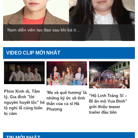
Nam diễn viên lao đao sau khi bà tr...
VIDEO CLIP MỚI NHẤT
Phim Kinh dị, Tâm
'Mẹ và quê hương' là
“Hộ Linh Tráng Sĩ –
lý, Gia đình "lời
những ký ức về tình
Bí ẩn mộ Vua Đinh”
nguyền huyết tộc" hé
thân của ca sĩ Hà
giới thiệu teaser
lộ nghi lễ cúng biển
Phương
trailer đầu tiên
bị cấm
TIN MỚI NHẤT