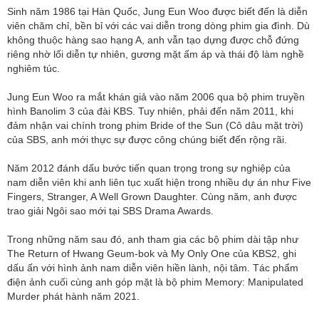
Sinh năm 1986 tại Hàn Quốc, Jung Eun Woo được biết đến là diễn
viên chăm chỉ, bền bỉ với các vai diễn trong dòng phim gia đình. Dù
không thuộc hàng sao hạng A, anh vẫn tạo dựng được chỗ đứng
riêng nhờ lối diễn tự nhiên, gương mặt ấm áp và thái độ làm nghề
nghiêm túc.
Jung Eun Woo ra mắt khán giả vào năm 2006 qua bộ phim truyền
hình Banolim 3 của đài KBS. Tuy nhiên, phải đến năm 2011, khi
đảm nhận vai chính trong phim Bride of the Sun (Cô dâu mặt trời)
của SBS, anh mới thực sự được công chúng biết đến rộng rãi.
Năm 2012 đánh dấu bước tiến quan trọng trong sự nghiệp của
nam diễn viên khi anh liên tục xuất hiện trong nhiều dự án như Five
Fingers, Stranger, A Well Grown Daughter. Cùng năm, anh được
trao giải Ngôi sao mới tại SBS Drama Awards.
Trong những năm sau đó, anh tham gia các bộ phim dài tập như
The Return of Hwang Geum-bok và My Only One của KBS2, ghi
dấu ấn với hình ảnh nam diễn viên hiền lành, nội tâm. Tác phẩm
điện ảnh cuối cùng anh góp mặt là bộ phim Memory: Manipulated
Murder phát hành năm 2021.