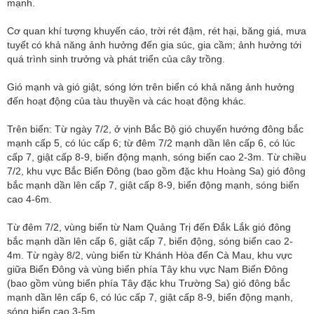
mạnh.
Cơ quan khí tượng khuyến cáo, trời rét đậm, rét hại, băng giá, mưa
tuyết có khả năng ảnh hưởng đến gia súc, gia cầm; ảnh hưởng tới
quá trình sinh trưởng và phát triển của cây trồng.
Gió mạnh và gió giật, sóng lớn trên biển có khả năng ảnh hưởng
đến hoạt động của tàu thuyền và các hoạt động khác.
Trên biển: Từ ngày 7/2, ở vịnh Bắc Bộ gió chuyển hướng đông bắc
mạnh cấp 5, có lúc cấp 6; từ đêm 7/2 mạnh dần lên cấp 6, có lúc
cấp 7, giật cấp 8-9, biển động mạnh, sóng biển cao 2-3m. Từ chiều
7/2, khu vực Bắc Biển Đông (bao gồm đặc khu Hoàng Sa) gió đông
bắc mạnh dần lên cấp 7, giật cấp 8-9, biển động mạnh, sóng biển
cao 4-6m.
Từ đêm 7/2, vùng biển từ Nam Quảng Trị đến Đắk Lắk gió đông
bắc mạnh dần lên cấp 6, giật cấp 7, biển động, sóng biển cao 2-
4m. Từ ngày 8/2, vùng biển từ Khánh Hòa đến Cà Mau, khu vực
giữa Biển Đông và vùng biển phía Tây khu vực Nam Biển Đông
(bao gồm vùng biển phía Tây đặc khu Trường Sa) gió đông bắc
mạnh dần lên cấp 6, có lúc cấp 7, giật cấp 8-9, biển động mạnh,
sóng biển cao 3-5m.