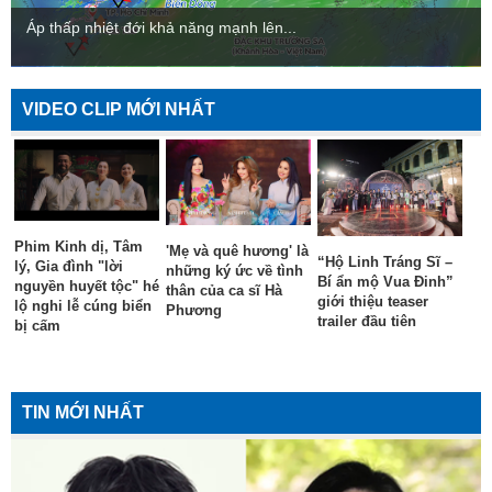
Áp thấp nhiệt đới khả năng mạnh lên...
VIDEO CLIP MỚI NHẤT
Phim Kinh dị, Tâm
'Mẹ và quê hương' là
“Hộ Linh Tráng Sĩ –
lý, Gia đình "lời
những ký ức về tình
Bí ẩn mộ Vua Đinh”
nguyền huyết tộc" hé
thân của ca sĩ Hà
giới thiệu teaser
lộ nghi lễ cúng biển
Phương
trailer đầu tiên
bị cấm
TIN MỚI NHẤT