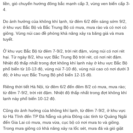
liền, gió chuyển hướng đông bắc mạnh cấp 3, vùng ven biển cấp 3-
4.
Do ảnh hưởng của không khí lạnh, từ đêm 6/2 đến sáng sớm 9/2,
ở khu vực Bắc Bộ và Bắc Trung Bộ có mưa, mưa rào và có nơi có
giông. Vùng núi cao đề phòng khả năng xảy ra băng giá và mưa
tuyết.
Ở khu vực Bắc Bộ từ đêm 7-9/2, trời rét đậm, vùng núi có nơi rét
hại. Từ ngày 8/2, khu vực Bắc Trung Bộ trời rét, có nơi rét đậm.
Nhiệt độ thấp nhất trong đợt không khí lạnh này ở khu vực Bắc Bộ
phổ biến từ 10-13 độ, vùng núi 7-10 độ, vùng núi cao có nơi dưới 3
độ; ở khu vực Bắc Trung Bộ phổ biến 12-15 độ.
Riêng thời tiết Hà Nội, từ đêm 6/2 đến đêm 8/2 có mưa, mưa rào;
từ đêm 7-9/2, trời rét đậm. Nhiệt độ thấp nhất trong đợt không khí
lạnh này phổ biến 10-12 độ.
Cũng do ảnh hưởng của không khí lạnh, từ đêm 7-9/2, ở khu vực
từ Hà Tĩnh đến TP Đà Nẵng và phía Đông các tỉnh từ Quảng Ngãi
đến Gia Lai có mưa, mưa vừa, cục bộ có nơi mưa to và giông.
Trong mưa giông có khả năng xảy ra lốc sét, mưa đá và gió giật