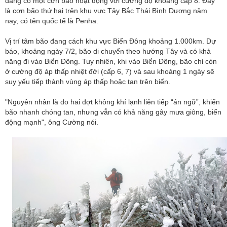
đang có một cơn bão hoạt động với cường độ khoảng cấp 8. Đây
là cơn bão thứ hai trên khu vực Tây Bắc Thái Bình Dương năm
nay, có tên quốc tế là Penha.
Vị trí tâm bão đang cách khu vực Biển Đông khoảng 1.000km. Dự
báo, khoảng ngày 7/2, bão di chuyển theo hướng Tây và có khả
năng đi vào Biển Đông. Tuy nhiên, khi vào Biển Đông, bão chỉ còn
ở cường độ áp thấp nhiệt đới (cấp 6, 7) và sau khoảng 1 ngày sẽ
suy yếu tiếp thành vùng áp thấp hoặc tan trên biển.
"Nguyên nhân là do hai đợt không khí lạnh liên tiếp “án ngữ”, khiến
bão nhanh chóng tan, nhưng vẫn có khả năng gây mưa giông, biển
động mạnh", ông Cường nói.