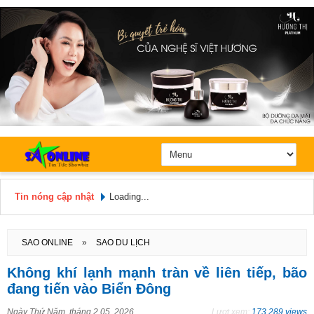
Tin nóng cập nhật
Loading...
Hôm nay: Thứ 5, Ngày 6 / 8 /
2026
SAO ONLINE
»
SAO DU LỊCH
Không khí lạnh mạnh tràn về liên tiếp, bão
đang tiến vào Biển Đông
Ngày
Thứ Năm, tháng 2 05, 2026
Lượt xem:
173.289 views