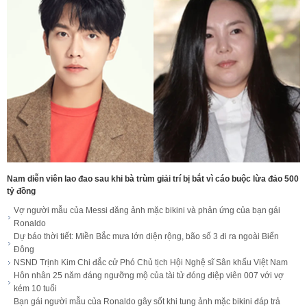
Nam diễn viên lao đao sau khi bà trùm giải trí bị bắt vì cáo buộc lừa đảo 500
tỷ đồng
Vợ người mẫu của Messi đăng ảnh mặc bikini và phản ứng của bạn gái
Ronaldo
Dự báo thời tiết: Miền Bắc mưa lớn diện rộng, bão số 3 đi ra ngoài Biển
Đông
NSND Trịnh Kim Chi đắc cử Phó Chủ tịch Hội Nghệ sĩ Sân khấu Việt Nam
Hôn nhân 25 năm đáng ngưỡng mộ của tài tử đóng điệp viên 007 với vợ
kém 10 tuổi
Bạn gái người mẫu của Ronaldo gây sốt khi tung ảnh mặc bikini đáp trả