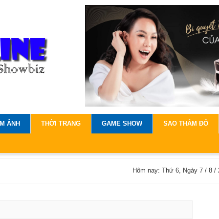
IM ẢNH
THỜI TRANG
GAME SHOW
SAO THẢM ĐỎ
Hôm nay: Thứ 6, Ngày 7 / 8 /