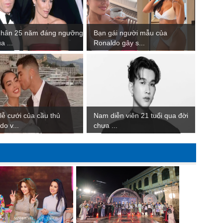
nhân 25 năm đáng ngưỡng
Bạn gái người mẫu của
a ...
Ronaldo gây s...
 lễ cưới của cầu thủ
Nam diễn viên 21 tuổi qua đời
do v...
chưa ...