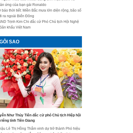
ản ứng của bạn gái Ronaldo
 báo thời tiết: Miền Bắc mưa lớn diện rộng, bão số
đi ra ngoài Biển Đông
ND Trịnh Kim Chi đắc cử Phó Chủ tịch Hội Nghệ
 Sân khấu Việt Nam
GÔI SAO
yễn Như Thủy Tiên đắc cử phó Chủ tịch Hiệp hội
riêng tỉnh Tiền Giang
hậu Lê Thị Hồng Thắm vinh dự trở thành Phó hiệu