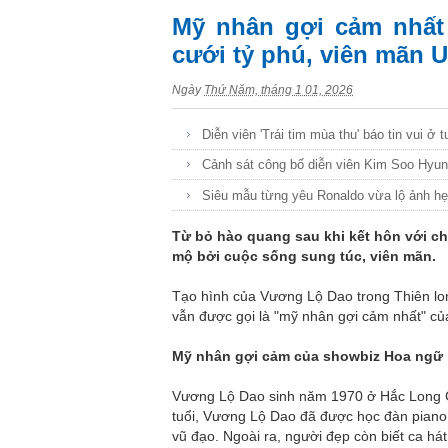
Mỹ nhân gợi cảm nhất 
cưới tỷ phú, viên mãn 
Ngày
Thứ Năm, tháng 1 01, 2026
Diễn viên 'Trái tim mùa thu' báo tin vui ở t
Cảnh sát công bố diễn viên Kim Soo Hyun
Siêu mẫu từng yêu Ronaldo vừa lộ ảnh hẹn
Từ bỏ hào quang sau khi kết hôn với c
mộ bởi cuộc sống sung túc, viên mãn.
Tạo hình của Vương Lộ Dao trong Thiên lon
vẫn được gọi là "mỹ nhân gợi cảm nhất" củ
Mỹ nhân gợi cảm của showbiz Hoa ngữ
Vương Lộ Dao sinh năm 1970 ở Hắc Long G
tuổi, Vương Lộ Dao đã được học đàn piano,
vũ đạo. Ngoài ra, người đẹp còn biết ca há