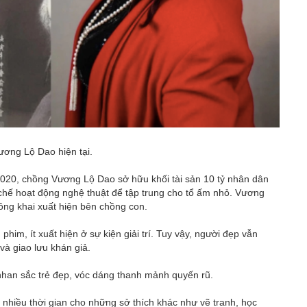
ơng Lộ Dao hiện tại.
20, chồng Vương Lộ Dao sở hữu khối tài sản 10 tỷ nhân dân
 chế hoạt động nghệ thuật để tập trung cho tổ ấm nhỏ. Vương
công khai xuất hiện bên chồng con.
m, ít xuất hiện ở sự kiện giải trí. Tuy vậy, người đẹp vẫn
và giao lưu khán giả.
nhan sắc trẻ đẹp, vóc dáng thanh mảnh quyến rũ.
hiều thời gian cho những sở thích khác như vẽ tranh, học