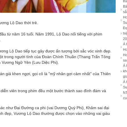
tr
Bá
sắ
Ho
ơng Lộ Dao thời trẻ.
Su
Đạ
hi
đầu từ năm 16 tuổi. Năm 1991, Lộ Dao nổi tiếng với phim
20
.
Á 
Ho
ương Lộ Dao tiếp tục gây được ấn tượng bởi sắc vóc xinh đẹp.
Ho
ột trong người tình của Đoàn Chính Thuần (Thang Trấn Tông
sa
h Vương Ngữ Yên (Lưu Diệc Phi).
Á 
kh
 giả khen ngợi, gọi cô là "mỹ nhân gợi cảm nhất" của Thiên
gi
Á 
Su
 diễn viên trong phim đều một bước thành sao đình đám và
NT
cu
khác như Đại Đường ca phi (vai Dương Quý Phi), Khâm sai đại
inh đẹp, Vương Lộ Dao thường được chọn vào những vai giàu