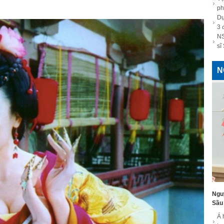
ph
Dự
3 
NS
sĩ
N
Ngu
Sầu 
Á 