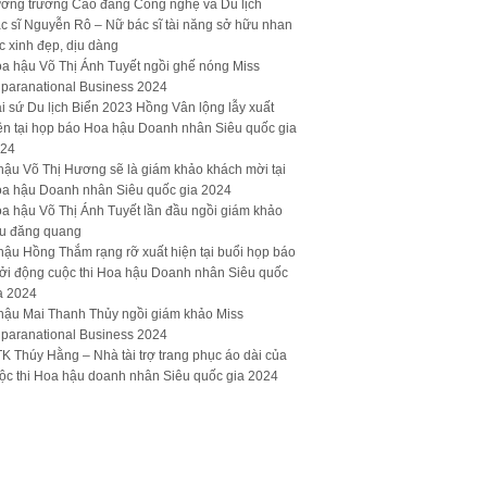
ưởng trường Cao đẳng Công nghệ và Du lịch
c sĩ Nguyễn Rô – Nữ bác sĩ tài năng sở hữu nhan
c xinh đẹp, dịu dàng
a hậu Võ Thị Ánh Tuyết ngồi ghế nóng Miss
paranational Business 2024
i sứ Du lịch Biển 2023 Hồng Vân lộng lẫy xuất
ện tại họp báo Hoa hậu Doanh nhân Siêu quốc gia
24
hậu Võ Thị Hương sẽ là giám khảo khách mời tại
a hậu Doanh nhân Siêu quốc gia 2024
a hậu Võ Thị Ánh Tuyết lần đầu ngồi giám khảo
u đăng quang
hậu Hồng Thắm rạng rỡ xuất hiện tại buổi họp báo
ởi động cuộc thi Hoa hậu Doanh nhân Siêu quốc
a 2024
hậu Mai Thanh Thủy ngồi giám khảo Miss
paranational Business 2024
K Thúy Hằng – Nhà tài trợ trang phục áo dài của
ộc thi Hoa hậu doanh nhân Siêu quốc gia 2024