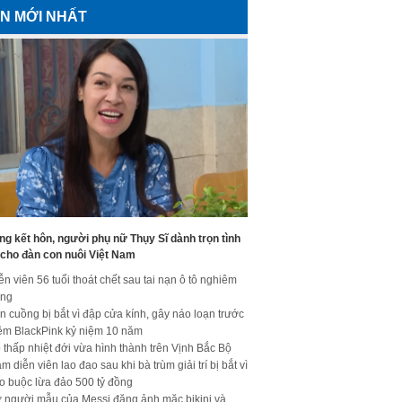
IN MỚI NHẤT
g kết hôn, người phụ nữ Thụy Sĩ dành trọn tình
 cho đàn con nuôi Việt Nam
ễn viên 56 tuổi thoát chết sau tai nạn ô tô nghiêm
ọng
n cuồng bị bắt vì đập cửa kính, gây náo loạn trước
ềm BlackPink kỷ niệm 10 năm
 thấp nhiệt đới vừa hình thành trên Vịnh Bắc Bộ
m diễn viên lao đao sau khi bà trùm giải trí bị bắt vì
o buộc lừa đảo 500 tỷ đồng
 người mẫu của Messi đăng ảnh mặc bikini và