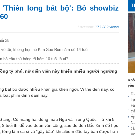
T
'Thiên long bát bộ': Bỏ showbiz
U60
Lượt xem:
173.289 views
uổi 39
 vô tội, không hẹn hò Kim Sae Ron năm cô 14 tuổi
 hò cầu thủ bóng rổ kém 10 tuổi là ai?
hồng tỷ phú, nữ diễn viên này khiến nhiều người ngưỡng
Khôn
yêu
g bát bộ được nhiều khán giả khen ngợi. Vì thế đến nay, cô
Di
a loạt phim đình đám này.
tr
Fa
th
Áp
iang. Cô mang hai dòng máu Nga và Trung Quốc. Từ khi 5
Na
 9 tuổi thi đỗ vào đoàn văn công, sau đó đến Bắc Kinh để học
cá
t, từng làm ca sĩ và “gây bão” khi album đầu tay bán được hơn
Vợ