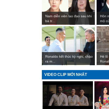
Nam diễn viên lao đao sau khi
Hôn 
bà tr...
mộ củ
Ronaldo kết thúc kỳ nghỉ, chào
Hé lộ
ra m...
Ronal
VIDEO CLIP MỚI NHẤT