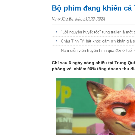
Bộ phim đang khiến cả
tượng Rihanna
Mưa lớn trút xuống
Ngày
Thứ Ba, tháng 12 02, 2025
thành hứng mưa dữ
"Lời nguyền huyết tộc" tung trailer là một
Châu Tinh Trì bật khóc cảm ơn khán giả s
Từ 'The Odyssey' n
Nam diễn viên truyền hình qua đời ở tuổi 
Diễn viên 30 tuổi c
Chỉ sau 6 ngày công chiếu tại Trung Qu
là ai?
phòng vé, chiếm 90% tổng doanh thu đi
Nữ diễn viên 19 tuổ
một đêm là ai?
Nam diễn viên qua đ
nghi tự tử
Bão Dolphin hướng