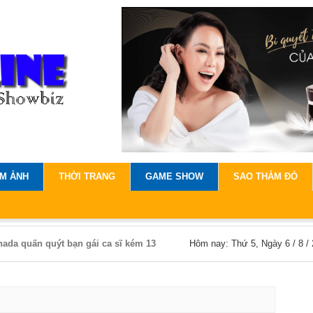
IM ẢNH
THỜI TRANG
GAME SHOW
SAO THẢM ĐỎ
ada quấn quýt bạn gái ca sĩ kém 13
Hôm nay: Thứ 5, Ngày 6 / 8 /
óm BlackPink hở bạo, tiết lộ thần