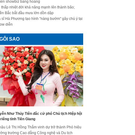
iến showbiz bàng hoàng
 thấp nhiệt đới khả năng mạnh lên thành bão;
ền Bắc bắt đầu mưa lớn dồn dập
 sĩ Hà Phương tạo hình "nàng bướm" gây chú ý tại
ow diễn
GÔI SAO
yễn Như Thủy Tiên đắc cử phó Chủ tịch Hiệp hội
riêng tỉnh Tiền Giang
hậu Lê Thị Hồng Thắm vinh dự trở thành Phó hiệu
ưởng trường Cao đẳng Công nghệ và Du lịch