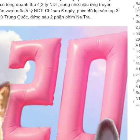
ỳ nghỉ, chào ra mắt tân HLV trưởng Al-
Bá
có tổng doanh thu 4,2 tỷ NDT, song nhờ hiệu ứng truyền
sắ
n vượt mốc 5 tỷ NDT. Chỉ sau 6 ngày, phim đã lọt vào top 3
Ho
 sử Trung Quốc, đứng sau 2 phần phim Na Tra.
Su
đổi hướng sau khi hình thành trên Biển
Đạ
hi
20
Á 
cầu thủ Ronaldo và bạn gái người mẫu
Ho
Ho
sa
uổi qua đời chưa rõ nguyên nhân
Á 
kh
g hoàng
gi
Á 
khả năng mạnh lên thành bão; miền
Su
NT
ớn dồn dập
cu
o hình "nàng bướm" gây chú ý tại
i trí vì cáo buộc lừa đảo hơn 500 tỷ