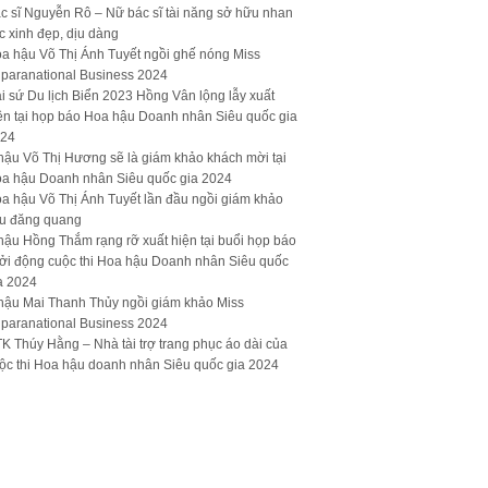
c sĩ Nguyễn Rô – Nữ bác sĩ tài năng sở hữu nhan
c xinh đẹp, dịu dàng
a hậu Võ Thị Ánh Tuyết ngồi ghế nóng Miss
paranational Business 2024
i sứ Du lịch Biển 2023 Hồng Vân lộng lẫy xuất
ện tại họp báo Hoa hậu Doanh nhân Siêu quốc gia
24
hậu Võ Thị Hương sẽ là giám khảo khách mời tại
a hậu Doanh nhân Siêu quốc gia 2024
a hậu Võ Thị Ánh Tuyết lần đầu ngồi giám khảo
u đăng quang
hậu Hồng Thắm rạng rỡ xuất hiện tại buổi họp báo
ởi động cuộc thi Hoa hậu Doanh nhân Siêu quốc
a 2024
hậu Mai Thanh Thủy ngồi giám khảo Miss
paranational Business 2024
K Thúy Hằng – Nhà tài trợ trang phục áo dài của
ộc thi Hoa hậu doanh nhân Siêu quốc gia 2024