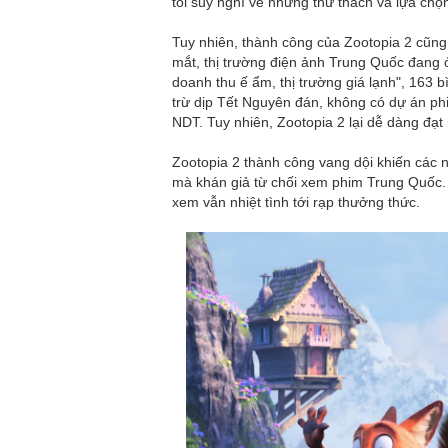
tôi suy nghĩ về những thử thách và lựa chọ
Tuy nhiên, thành công của Zootopia 2 cũng
mắt, thị trường điện ảnh Trung Quốc đang ở
doanh thu ế ẩm, thị trường giá lạnh", 163 
trừ dịp Tết Nguyên đán, không có dự án ph
NDT. Tuy nhiên, Zootopia 2 lại dễ dàng đạt
Zootopia 2 thành công vang dội khiến các n
mà khán giả từ chối xem phim Trung Quốc. 
xem vẫn nhiệt tình tới rạp thưởng thức.