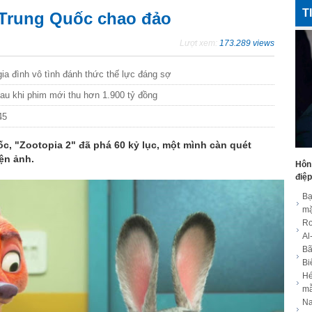
T
 Trung Quốc chao đảo
 miền Bắc và Bắc Trung Bộ, 10 tỉnh
Lượt xem:
173.289 views
 dội nhất
 gia đình vô tình đánh thức thế lực đáng sợ
au khi phim mới thu hơn 1.900 tỷ đồng
ghĩ về hệ sinh thái sáng tạo Việt Nam
45
ó tài sản nghìn tỷ lấy vợ đẹp cao 1,78m
ốc, "Zootopia 2" đã phá 60 kỷ lục, một mình càn quét
ện ảnh.
Hôn
điệp
i vào vai con gái đặc vụ nổi tiếng sau
Bạ
mặ
Ro
Al
ời ở tuổi 38 tại nhà riêng, cảnh sát
Bã
Bi
Hé
m
 về Okinawa (Nhật Bản), Biển Đông
Na