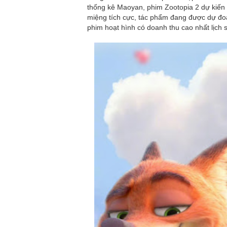
Ronaldo kết thúc k
thống kê Maoyan, phim Zootopia 2 dự kiến 
miệng tích cực, tác phẩm đang được dự đoá
Nassr
phim hoạt hình có doanh thu cao nhất lịch
Bão số 3 tiếp tục 
Đông
Hé lộ lễ cưới của 
Nam diễn viên 21 t
khiến showbiz bàn
Áp thấp nhiệt đới 
Bắc bắt đầu mưa l
Ca sĩ Hà Phương tạ
show diễn
Bắt giữ bà trùm giả