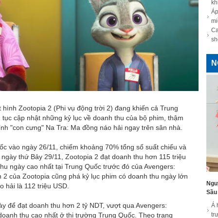
kh
Áp
mi
26 đánh dấu thêm nhiều cột mốc ý
Ca
sh
rình nghệ thuật
N
 Lệ Bình mỗi khi diễn chỉ ăn 1 quả
hấy mình như 18'
i khâu hơn 50 mũi sau tai nạn trên
 hình Zootopia 2 (Phi vụ động trời 2) đang khiến cả Trung
n tục cập nhật những kỷ lục về doanh thu của bộ phim, thậm
ính "con cưng" Na Tra: Ma đồng náo hải ngay trên sân nhà.
áng ngưỡng mộ của tài tử đóng điệp
Quốc vào ngày 26/11, chiếm khoảng 70% tổng số suất chiếu và
gày thứ Bảy 29/11, Zootopia 2 đạt doanh thu hơn 115 triệu
m 10 tuổi
hu ngày cao nhất tại Trung Quốc trước đó của Avengers:
 2 của Zootopia cũng phá kỷ lục phim có doanh thu ngày lớn
của Ronaldo gây sốt khi tung ảnh
Ngu
o hải là 112 triệu USD.
Sầu 
antifan
ày để đạt doanh thu hơn 2 tỷ NDT, vượt qua Avengers:
Á 
oanh thu cao nhất ở thị trường Trung Quốc. Theo trang
tr