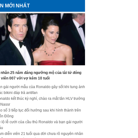
IN MỚI NHẤT
 nhân 25 năm đáng ngưỡng mộ của tài tử đóng
 viên 007 với vợ kém 10 tuổi
n gái người mẫu của Ronaldo gây sốt khi tung ảnh
c bikini đáp trả antifan
naldo kết thúc kỳ nghỉ, chào ra mắt tân HLV trưởng
-Nassr
o số 3 tiếp tục đổi hướng sau khi hình thành trên
ển Đông
 lộ lễ cưới của cầu thủ Ronaldo và bạn gái người
ẫu
m diễn viên 21 tuổi qua đời chưa rõ nguyên nhân