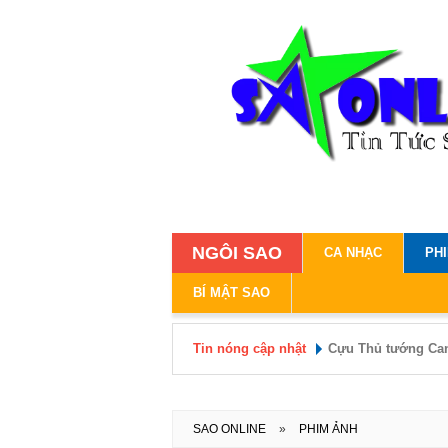
NGÔI SAO
CA NHẠC
PH
BÍ MẬT SAO
Tin nóng cập nhật
Cựu Thủ tướng Can
tuổi trên bãi biển
Nữ ca sĩ 30 tuổi nh
SAO ONLINE
»
PHIM ẢNH