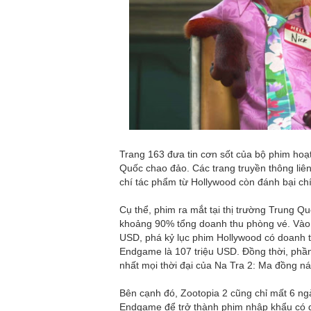
sắp có gió mạnh
Thy Nhung: Năm 20
nghĩa trong hành t
'Khổng tước' Dương
trứng/ngày, U70 't
Nữ diễn viên 42 tuổ
Trang 163 đưa tin cơn sốt của bộ phim hoạt
Quốc chao đảo. Các trang truyền thông liê
phim trường
chí tác phẩm từ Hollywood còn đánh bại ch
Hôn nhân 25 năm đ
Cụ thể, phim ra mắt tại thị trường Trung 
khoảng 90% tổng doanh thu phòng vé. Vào n
viên 007 với vợ ké
USD, phá kỷ lục phim Hollywood có doanh t
Endgame là 107 triệu USD. Đồng thời, phần
Bạn gái người mẫu 
nhất mọi thời đại của Na Tra 2: Ma đồng ná
mặc bikini đáp trả 
Bên cạnh đó, Zootopia 2 cũng chỉ mất 6 ng
Endgame để trở thành phim nhập khẩu có d