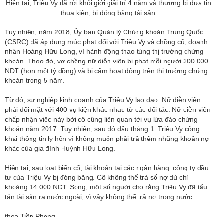
Hiện tại, Triệu Vy đã rời khỏi giới giải trí 4 năm và thường bị đưa tin
thua kiện, bị đóng băng tài sản.
Tuy nhiên, năm 2018, Ủy ban Quản lý Chứng khoán Trung Quốc
(CSRC) đã áp dụng mức phạt đối với Triệu Vy và chồng cũ, doanh
nhân Hoàng Hữu Long, vì hành động thao túng thị trường chứng
khoán. Theo đó, vợ chồng nữ diễn viên bị phạt mỗi người 300.000
NDT (hơn một tỷ đồng) và bị cấm hoạt động trên thị trường chứng
khoán trong 5 năm.
Từ đó, sự nghiệp kinh doanh của Triệu Vy lao đao. Nữ diễn viên
phải đối mặt với 400 vụ kiện khác nhau từ các đối tác. Nữ diễn viên
chấp nhận việc này bởi cô cũng liên quan tới vụ lừa đảo chứng
khoán năm 2017. Tuy nhiên, sau đó đầu tháng 1, Triệu Vy công
khai thông tin ly hôn vì không muốn phải trả thêm những khoản nợ
khác của gia đình Huỳnh Hữu Long.
Hiện tại, sau loạt biến cố, tài khoản tại các ngân hàng, công ty đầu
tư của Triệu Vy bị đóng băng. Cô không thể trả số nợ dù chỉ
khoảng 14.000 NDT. Song, một số người cho rằng Triệu Vy đã tẩu
tán tài sản ra nước ngoài, vì vậy không thể trả nợ trong nước.
theo Tiền Phong