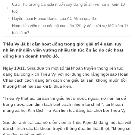
Cựu Thủ tướng Canada muốn xây dựng tổ ấm với ca sĩ kém 13
tuổi
Huyền thoại Franco Baresi của AC Milan qua đời
Nam diễn viên mua căn hộ cao cấp 130 tỷ để cưới vợ MC kém 17
tuổi là ai?
Triệu Vy đã bị cấm hoạt động trong giới giải trí 4 năm, tuy
nhiên nữ diễn viên vướng nhiều tin tức ồn ào do các hoạt
động kinh doanh trước đó.
Ngày 10/11, Sina đưa tin một số tài khoản truyền thông liên tục
đăng bài công kích Triệu Vy, với nội dung cho rằng ngôi sao Hoàn
Châu cách cách đang tìm cách che giấu tài sản, không muốn bồi
thường thiệt hại sau khi bị thua kiện.
"Triệu Vy thật ác, tài sản thì giấu hết ở nước ngoài, nợ nần lại để
trong nước, còn định tách biệt trách nhiệm tài chính", tài khoản
mạng xã hội Kim Dịch Tư Vấn liên tục đăng bài chửi bới Triệu Vy.
Sau đó, anh trai của nữ diễn viên là Triệu Kiện đã đăng một bài viết
dài chỉ trích các tài khoản truyền thông đưa tin thất thiệt, "không có
đạo đức nghề nghiệp".