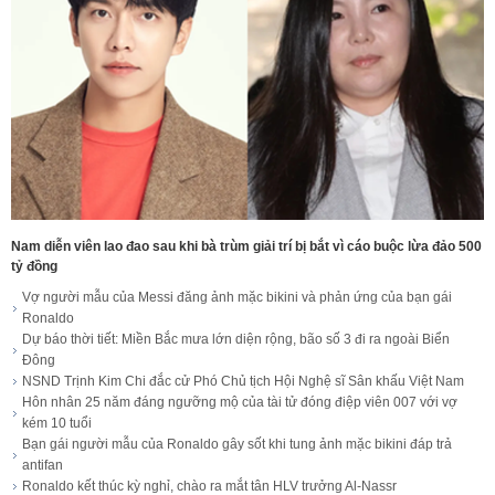
Nam diễn viên lao đao sau khi bà trùm giải trí bị bắt vì cáo buộc lừa đảo 500
tỷ đồng
Vợ người mẫu của Messi đăng ảnh mặc bikini và phản ứng của bạn gái
Ronaldo
Dự báo thời tiết: Miền Bắc mưa lớn diện rộng, bão số 3 đi ra ngoài Biển
Đông
NSND Trịnh Kim Chi đắc cử Phó Chủ tịch Hội Nghệ sĩ Sân khấu Việt Nam
Hôn nhân 25 năm đáng ngưỡng mộ của tài tử đóng điệp viên 007 với vợ
kém 10 tuổi
Bạn gái người mẫu của Ronaldo gây sốt khi tung ảnh mặc bikini đáp trả
antifan
Ronaldo kết thúc kỳ nghỉ, chào ra mắt tân HLV trưởng Al-Nassr