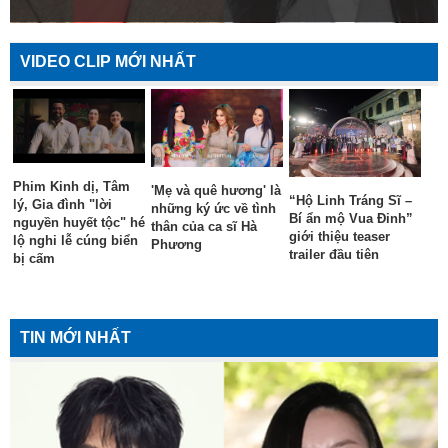
VIDEO CLIP MỚI NHẤT
Phim Kinh dị, Tâm
'Mẹ và quê hương' là
“Hộ Linh Tráng Sĩ –
lý, Gia đình "lời
những ký ức về tình
Bí ẩn mộ Vua Đinh”
nguyền huyết tộc" hé
thân của ca sĩ Hà
giới thiệu teaser
lộ nghi lễ cúng biển
Phương
trailer đầu tiên
bị cấm
TIN MỚI NHẤT