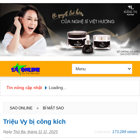
Tin nóng cập nhật
Loading...
Hôm nay: Thứ 6, Ngày 7 / 8 /
2026
SAO ONLINE
»
BÍ MẬT SAO
Triệu Vy bị công kích
Ngày
Thứ Ba, tháng 11 11, 2025
Lượt xem:
173.289 views