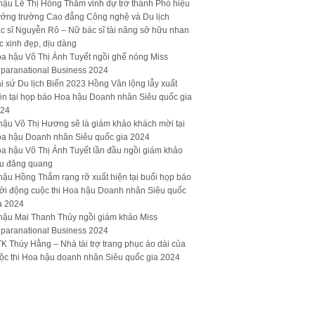
hậu Lê Thị Hồng Thắm vinh dự trở thành Phó hiệu
ưởng trường Cao đẳng Công nghệ và Du lịch
c sĩ Nguyễn Rô – Nữ bác sĩ tài năng sở hữu nhan
c xinh đẹp, dịu dàng
a hậu Võ Thị Ánh Tuyết ngồi ghế nóng Miss
paranational Business 2024
i sứ Du lịch Biển 2023 Hồng Vân lộng lẫy xuất
ện tại họp báo Hoa hậu Doanh nhân Siêu quốc gia
24
hậu Võ Thị Hương sẽ là giám khảo khách mời tại
a hậu Doanh nhân Siêu quốc gia 2024
a hậu Võ Thị Ánh Tuyết lần đầu ngồi giám khảo
u đăng quang
hậu Hồng Thắm rạng rỡ xuất hiện tại buổi họp báo
ởi động cuộc thi Hoa hậu Doanh nhân Siêu quốc
a 2024
hậu Mai Thanh Thủy ngồi giám khảo Miss
paranational Business 2024
K Thúy Hằng – Nhà tài trợ trang phục áo dài của
ộc thi Hoa hậu doanh nhân Siêu quốc gia 2024