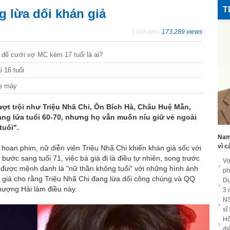
T
g lừa dối khán giả
Lượt xem:
173.289 views
 để cưới vợ MC kém 17 tuổi là ai?
 16 tuổi
xe máy
ượt trội như Triệu Nhã Chi, Ôn Bích Hà, Châu Huệ Mẫn,
ng lứa tuổi 60-70, nhưng họ vẫn muốn níu giữ vẻ ngoài
tuổi".
Nam 
vì c
n hoan phim, nữ diễn viên Triệu Nhã Chi khiến khán giả sốc với
ước sang tuổi 71, việc bà già đi là điều tự nhiên, song trước
Vợ
 được mệnh danh là "nữ thần không tuổi" với những hình ảnh
ph
án giả cho rằng Triệu Nhã Chi đang lừa dối công chúng và QQ
Dự
hượng Hải làm điều này.
3 
NS
sĩ
Hô
đi