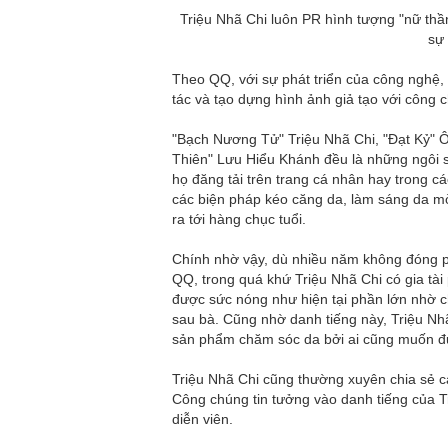
Triệu Nhã Chi luôn PR hình tượng "nữ thần
sự 
Theo QQ, với sự phát triển của công nghệ, 
tác và tạo dựng hình ảnh giả tạo với công 
"Bạch Nương Tử" Triệu Nhã Chi, "Đạt Kỷ"
Thiên" Lưu Hiểu Khánh đều là những ngôi 
họ đăng tải trên trang cá nhân hay trong c
các biện pháp kéo căng da, làm sáng da mờ
ra tới hàng chục tuổi.
Chính nhờ vậy, dù nhiều năm không đóng ph
QQ, trong quá khứ Triệu Nhã Chi có gia tài 
được sức nóng như hiện tại phần lớn nhờ c
sau bà. Cũng nhờ danh tiếng này, Triệu Nh
sản phẩm chăm sóc da bởi ai cũng muốn đư
Triệu Nhã Chi cũng thường xuyên chia sẻ c
Công chúng tin tưởng vào danh tiếng của T
diễn viên.