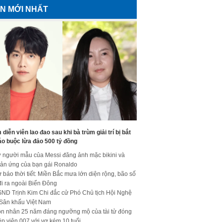
IN MỚI NHẤT
diễn viên lao đao sau khi bà trùm giải trí bị bắt
áo buộc lừa đảo 500 tỷ đồng
 người mẫu của Messi đăng ảnh mặc bikini và
ản ứng của bạn gái Ronaldo
 báo thời tiết: Miền Bắc mưa lớn diện rộng, bão số
đi ra ngoài Biển Đông
ND Trịnh Kim Chi đắc cử Phó Chủ tịch Hội Nghệ
 Sân khấu Việt Nam
n nhân 25 năm đáng ngưỡng mộ của tài tử đóng
ệp viên 007 với vợ kém 10 tuổi