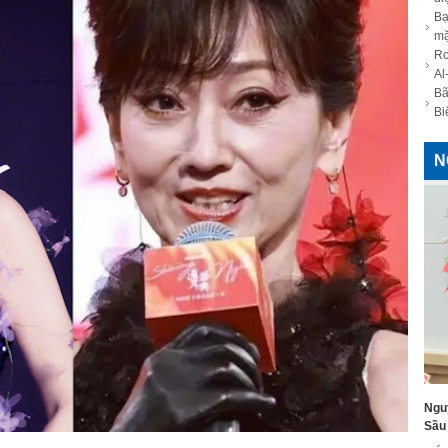
Bạ
mặ
Ro
Al
Bã
Bi
N
Ngu
Sầu 