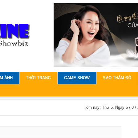
IM ẢNH
THỜI TRANG
GAME SHOW
SAO THẢM ĐỎ
Hôm nay: Thứ 5, Ngày 6 / 8 /