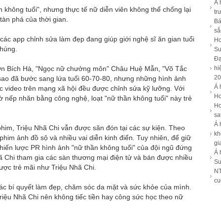
Á 
 không tuổi", nhưng thực tế nữ diễn viên không thể chống lại
tr
tàn phá của thời gian.
Bá
sắ
các app chỉnh sửa làm đẹp đang giúp giới nghệ sĩ ăn gian tuổi
Ho
chúng.
Su
Đạ
 Ôn Bích Hà, "Ngọc nữ chưởng môn" Châu Huệ Mẫn, "Võ Tắc
hi
20
sao đã bước sang lứa tuổi 60-70-80, nhưng những hình ảnh
Á 
ác video trên mạng xã hội đều được chỉnh sửa kỹ lưỡng. Với
Ho
 nếp nhăn bằng công nghệ, loạt "nữ thần không tuổi" này trẻ
Ho
sa
Á 
im, Triệu Nhã Chi vẫn được săn đón tại các sự kiện. Theo
kh
phim ảnh đồ sộ và nhiều vai diễn kinh điển. Tuy nhiên, để giữ
gi
hiến lược PR hình ảnh "nữ thần không tuổi" của đội ngũ đứng
Á 
ã Chi tham gia các sàn thương mại điện tử và bán được nhiều
Su
ợc trẻ mãi như Triệu Nhã Chi.
NT
cu
ác bí quyết làm đẹp, chăm sóc da mặt và sức khỏe của mình.
riệu Nhã Chi nên không tiếc tiền hay công sức học theo nữ