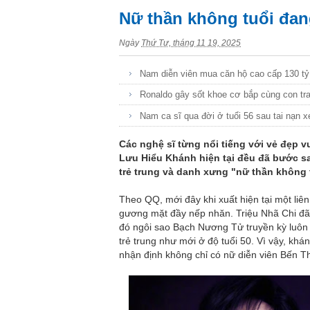
Nữ thần không tuổi đan
Ngày
Thứ Tư, tháng 11 19, 2025
Nam diễn viên mua căn hộ cao cấp 130 tỷ
Ronaldo gây sốt khoe cơ bắp cùng con trai
Nam ca sĩ qua đời ở tuổi 56 sau tai nạn 
Các nghệ sĩ từng nổi tiếng với vẻ đẹp v
Lưu Hiểu Khánh hiện tại đều đã bước sa
trẻ trung và danh xưng "nữ thần không 
Theo QQ, mới đây khi xuất hiện tại một liê
gương mặt đầy nếp nhăn. Triệu Nhã Chi đã b
đó ngôi sao Bạch Nương Tử truyền kỳ luôn
trẻ trung như mới ở độ tuổi 50. Vì vậy, kh
nhận định không chỉ có nữ diễn viên Bến T