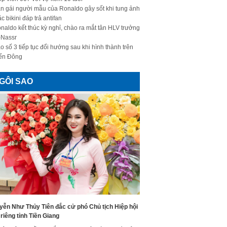
n gái người mẫu của Ronaldo gây sốt khi tung ảnh
c bikini đáp trả antifan
naldo kết thúc kỳ nghỉ, chào ra mắt tân HLV trưởng
-Nassr
o số 3 tiếp tục đổi hướng sau khi hình thành trên
ển Đông
GÔI SAO
yễn Như Thủy Tiên đắc cử phó Chủ tịch Hiệp hội
riêng tỉnh Tiền Giang