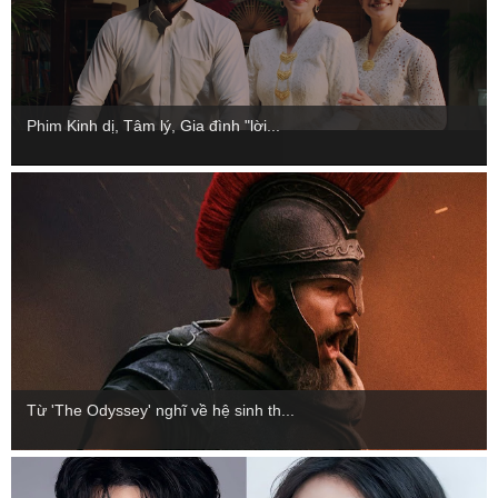
Phim Kinh dị, Tâm lý, Gia đình "lời...
Từ 'The Odyssey' nghĩ về hệ sinh th...