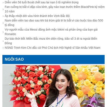
Diễn viên 56 tuổi thoát chết sau tai nạn ô tô nghiêm trọng
Fan cuồng bị bắt vì đập cửa kính, gây náo loạn trước thềm BlackPink kỷ niệm
10 năm
Áp thấp nhiệt đới vừa hình thành trên Vịnh Bắc Bộ
Nam diễn viên lao đao sau khi bà trùm giải trí bị bắt vì cáo buộc lừa đảo 500
tỷ đồng
Vợ người mẫu của Messi đăng ảnh mặc bikini và phản ứng của bạn gái
Ronaldo
Dự báo thời tiết: Miền Bắc mưa lớn diện rộng, bão số 3 đi ra ngoài Biển
Đông
NSND Trịnh Kim Chi đắc cử Phó Chủ tịch Hội Nghệ sĩ Sân khấu Việt Nam
NGÔI SAO