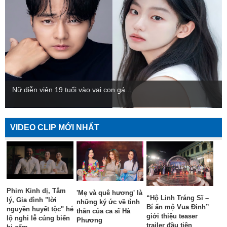
Nữ diễn viên 19 tuổi vào vai con gá...
VIDEO CLIP MỚI NHẤT
Phim Kinh dị, Tâm
'Mẹ và quê hương' là
“Hộ Linh Tráng Sĩ –
lý, Gia đình "lời
những ký ức về tình
Bí ẩn mộ Vua Đinh”
nguyền huyết tộc" hé
thân của ca sĩ Hà
giới thiệu teaser
lộ nghi lễ cúng biển
Phương
trailer đầu tiên