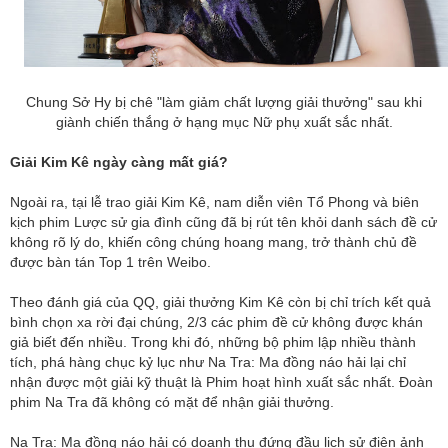
Chung Sở Hy bị chê "làm giảm chất lượng giải thưởng" sau khi
giành chiến thắng ở hạng mục Nữ phụ xuất sắc nhất.
Giải Kim Kê ngày càng mất giá?
Ngoài ra, tại lễ trao giải Kim Kê, nam diễn viên Tổ Phong và biên
kịch phim Lược sử gia đình cũng đã bị rút tên khỏi danh sách đề cử
không rõ lý do, khiến công chúng hoang mang, trở thành chủ đề
được bàn tán Top 1 trên Weibo.
Theo đánh giá của QQ, giải thưởng Kim Kê còn bị chỉ trích kết quả
bình chọn xa rời đại chúng, 2/3 các phim đề cử không được khán
giả biết đến nhiều. Trong khi đó, những bộ phim lập nhiều thành
tích, phá hàng chục kỷ lục như Na Tra: Ma đồng náo hải lại chỉ
nhận được một giải kỹ thuật là Phim hoạt hình xuất sắc nhất. Đoàn
phim Na Tra đã không có mặt để nhận giải thưởng.
Na Tra: Ma đồng náo hải có doanh thu đứng đầu lịch sử điện ảnh