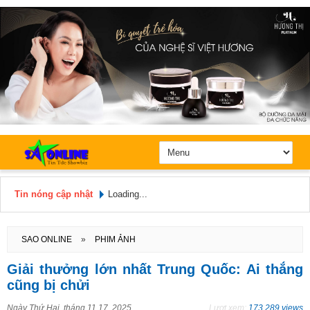
Tin nóng cập nhật
Loading...
Hôm nay: Thứ 7, Ngày 8 / 8 /
2026
SAO ONLINE
»
PHIM ẢNH
Giải thưởng lớn nhất Trung Quốc: Ai thắng
cũng bị chửi
Ngày
Thứ Hai, tháng 11 17, 2025
Lượt xem:
173.289 views