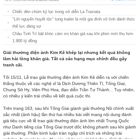
Chiếc đèn chùm kỷ lục trong vở diễn La Traviata
"Lời nguyền huyết tộc" tung trailer là một gia đình vô tình đánh thức
thế lực đáng sợ
Châu Tinh Trì bật khóc cảm ơn khán giả sau khi phim mới thu hơn
1.900 tỷ đồng
Giải thưởng điện ảnh Kim Kê khép lại nhưng kết quả không
làm hài lòng khán giả. Tất cả các hạng mục chính đều gây
tranh cãi.
Tối 15/11, Lễ trao giải thưởng điện ảnh Kim Kê diễn ra với chiến
thắng thuộc về các nghệ sĩ là Dịch Dương Thiên Tỉ, Tống Giai,
Chung Sở Hy, Viên Phú Hoa, đạo diễn Trần Tư Thành... Tuy nhiên,
có nhiều ý kiến trái chiều về kết quả cuộc thi.
Trên trang 163, sau khi Tống Giai giành giải thưởng Nữ chính xuất
sắc nhất (ảnh hậu) lần thứ hai nhiều bài viết mang nội dung đánh
giá tiêu cực về lễ trao giải thưởng điện ảnh lớn nhất Trung Quốc
như Danh tiếng của Tống Giai trượt dốc không phanh sau khi giành
giải thưởng. Phần bình luận tràn ngập chỉ trích và những trải