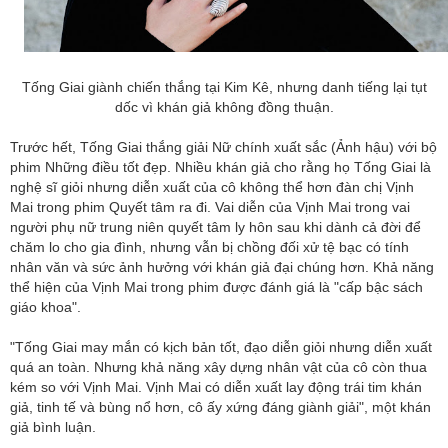
Tống Giai giành chiến thắng tại Kim Kê, nhưng danh tiếng lại tụt
dốc vì khán giả không đồng thuận.
Trước hết, Tống Giai thắng giải Nữ chính xuất sắc (Ảnh hậu) với bộ
phim Những điều tốt đẹp. Nhiều khán giả cho rằng họ Tống Giai là
nghệ sĩ giỏi nhưng diễn xuất của cô không thể hơn đàn chị Vịnh
Mai trong phim Quyết tâm ra đi. Vai diễn của Vịnh Mai trong vai
người phụ nữ trung niên quyết tâm ly hôn sau khi dành cả đời để
chăm lo cho gia đình, nhưng vẫn bị chồng đối xử tệ bạc có tính
nhân văn và sức ảnh hưởng với khán giả đại chúng hơn. Khả năng
thể hiện của Vịnh Mai trong phim được đánh giá là "cấp bậc sách
giáo khoa".
"Tống Giai may mắn có kịch bản tốt, đạo diễn giỏi nhưng diễn xuất
quá an toàn. Nhưng khả năng xây dựng nhân vật của cô còn thua
kém so với Vịnh Mai. Vịnh Mai có diễn xuất lay động trái tim khán
giả, tinh tế và bùng nổ hơn, cô ấy xứng đáng giành giải", một khán
giả bình luận.