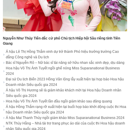
Nguyễn Như Thủy Tiên đắc cử phó Chủ tịch Hiệp hội Sầu riêng tỉnh Tiền
Giang
Á hậu Lê Thị Hồng Thắm vinh dự trở thành Phó hiệu trưởng trường Cao
đẳng Công nghệ và Du lịch
Bác sĩ Nguyễn Rô – Nữ bác sĩ tài năng sở hữu nhan sắc xinh đẹp, dịu dàng
Hoa hậu Võ Thị Ánh Tuyết ngồi ghế nóng Miss Suparanational Business
2024
Đại sứ Du lịch Biển 2023 Hồng Vân lộng lẫy xuất hiện tại họp báo Hoa hậu
Doanh nhân Siêu quốc gia 2024
Á hậu Võ Thị Hương sẽ là giám khảo khách mời tại Hoa hậu Doanh nhân
Siêu quốc gia 2024
Hoa hậu Võ Thị Ánh Tuyết lần đầu ngồi giám khảo sau đăng quang
Á hậu Hồng Thắm rạng rỡ xuất hiện tại buổi họp báo khởi động cuộc thi Hoa
hậu Doanh nhân Siêu quốc gia 2024
Á hậu Mai Thanh Thủy ngồi giám khảo Miss Suparanational Business 2024
NTK Thúy Hằng – Nhà tài trợ trang phục áo dài của cuộc thi Hoa hậu doanh
nhân Siêu quốc gia 2024