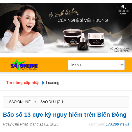
Tin nóng cập nhật
Loading...
Hôm nay: Chủ Nhật, Ngày 9 / 8 /
2026
SAO ONLINE
»
SAO DU LỊCH
Bão số 13 cực kỳ nguy hiểm trên Biển Đông
Ngày
Chủ Nhật, tháng 11 02, 2025
Lượt xem:
173.289 views