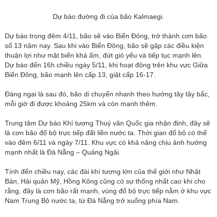
Dự báo đường đi của bão Kalmaegi.
Dự báo trong đêm 4/11, bão sẽ vào Biển Đông, trở thành cơn bão
số 13 năm nay. Sau khi vào Biển Đông, bão sẽ gặp các điều kiện
thuận lợi như mặt biển khá ấm, đứt gió yếu và tiếp tục mạnh lên.
Dự báo đến 16h chiều ngày 5/11, khi hoạt động trên khu vực Giữa
Biển Đông, bão mạnh lên cấp 13, giật cấp 16-17.
Đáng ngại là sau đó, bão di chuyển nhanh theo hướng tây tây bắc,
mỗi giờ đi được khoảng 25km và còn mạnh thêm.
Trung tâm Dự báo Khí tượng Thuỷ văn Quốc gia nhận định, đây sẽ
là cơn bão đổ bộ trực tiếp đất liền nước ta. Thời gian đổ bộ có thể
vào đêm 6/11 và ngày 7/11. Khu vực có khả năng chịu ảnh hưởng
mạnh nhất là Đà Nẵng – Quảng Ngãi.
Tính đến chiều nay, các đài khí tượng lớn của thế giới như Nhật
Bản, Hải quân Mỹ, Hồng Kông cũng có sự thống nhất cao khi cho
rằng, đây là cơn bão rất mạnh, vùng đổ bộ trực tiếp nằm ở khu vực
Nam Trung Bộ nước ta, từ Đà Nẵng trở xuống phía Nam.