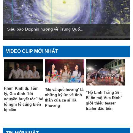
Siêu bão Dolphin hướng về Trung Quố...
VIDEO CLIP MỚI NHẤT
Phim Kinh dị, Tâm
'Mẹ và quê hương' là
“Hộ Linh Tráng Sĩ –
lý, Gia đình "lời
những ký ức về tình
Bí ẩn mộ Vua Đinh”
nguyền huyết tộc" hé
thân của ca sĩ Hà
giới thiệu teaser
lộ nghi lễ cúng biển
Phương
trailer đầu tiên
bị cấm