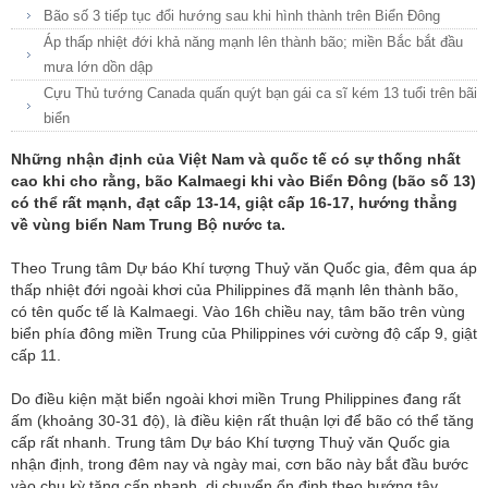
Bão số 3 tiếp tục đổi hướng sau khi hình thành trên Biển Đông
Áp thấp nhiệt đới khả năng mạnh lên thành bão; miền Bắc bắt đầu
mưa lớn dồn dập
Cựu Thủ tướng Canada quấn quýt bạn gái ca sĩ kém 13 tuổi trên bãi
biển
Những nhận định của Việt Nam và quốc tế có sự thống nhất
cao khi cho rằng, bão Kalmaegi khi vào Biển Đông (bão số 13)
có thể rất mạnh, đạt cấp 13-14, giật cấp 16-17, hướng thẳng
về vùng biển Nam Trung Bộ nước ta.
Theo Trung tâm Dự báo Khí tượng Thuỷ văn Quốc gia, đêm qua áp
thấp nhiệt đới ngoài khơi của Philippines đã mạnh lên thành bão,
có tên quốc tế là Kalmaegi. Vào 16h chiều nay, tâm bão trên vùng
biển phía đông miền Trung của Philippines với cường độ cấp 9, giật
cấp 11.
Do điều kiện mặt biển ngoài khơi miền Trung Philippines đang rất
ấm (khoảng 30-31 độ), là điều kiện rất thuận lợi để bão có thể tăng
cấp rất nhanh. Trung tâm Dự báo Khí tượng Thuỷ văn Quốc gia
nhận định, trong đêm nay và ngày mai, cơn bão này bắt đầu bước
vào chu kỳ tăng cấp nhanh, di chuyển ổn định theo hướng tây.