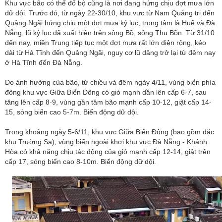
Khu vực bão có thể đổ bộ cũng là nơi đang hứng chịu đợt mưa lớn
dữ dội. Trước đó, từ ngày 22-30/10, khu vực từ Nam Quảng trị đến
Quảng Ngãi hứng chịu một đợt mưa kỷ lục, trọng tâm là Huế và Đà
Nẵng, lũ kỷ lục đã xuất hiện trên sông Bồ, sông Thu Bồn. Từ 31/10
đến nay, miền Trung tiếp tục một đợt mưa rất lớn diện rộng, kéo
dài từ Hà Tĩnh đến Quảng Ngãi, nguy cơ lũ dâng trở lại từ đêm nay
ở Hà Tĩnh đến Đà Nẵng.
Do ảnh hưởng của bão, từ chiều và đêm ngày 4/11, vùng biển phía
đông khu vực Giữa Biển Đông có gió mạnh dần lên cấp 6-7, sau
tăng lên cấp 8-9, vùng gần tâm bão mạnh cấp 10-12, giật cấp 14-
15, sóng biển cao 5-7m. Biển động dữ dội.
Trong khoảng ngày 5-6/11, khu vực Giữa Biển Đông (bao gồm đặc
khu Trường Sa), vùng biển ngoài khơi khu vực Đà Nẵng - Khánh
Hòa có khả năng chịu tác động của gió mạnh cấp 12-14, giật trên
cấp 17, sóng biển cao 8-10m. Biển động dữ dội.