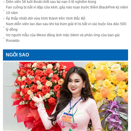
Diễn viên 56 tuổi thoát chết sau tai nạn ô tô nghiêm trọng
Fan cuồng bị bắt vì đập cửa kính, gây náo loạn trước thềm BlackPink kỷ niệm
10 năm
Áp thấp nhiệt đới vừa hình thành trên Vịnh Bắc Bộ
Nam diễn viên lao đao sau khi bà trùm giải trí bị bắt vì cáo buộc lừa đảo 500
tỷ đồng
Vợ người mẫu của Messi đăng ảnh mặc bikini và phản ứng của bạn gái
Ronaldo
NGÔI SAO