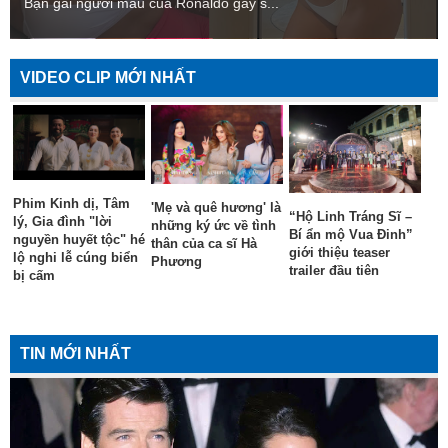
Bạn gái người mẫu của Ronaldo gây s...
VIDEO CLIP MỚI NHẤT
Phim Kinh dị, Tâm
'Mẹ và quê hương' là
“Hộ Linh Tráng Sĩ –
lý, Gia đình "lời
những ký ức về tình
Bí ẩn mộ Vua Đinh”
nguyền huyết tộc" hé
thân của ca sĩ Hà
giới thiệu teaser
lộ nghi lễ cúng biển
Phương
trailer đầu tiên
bị cấm
TIN MỚI NHẤT