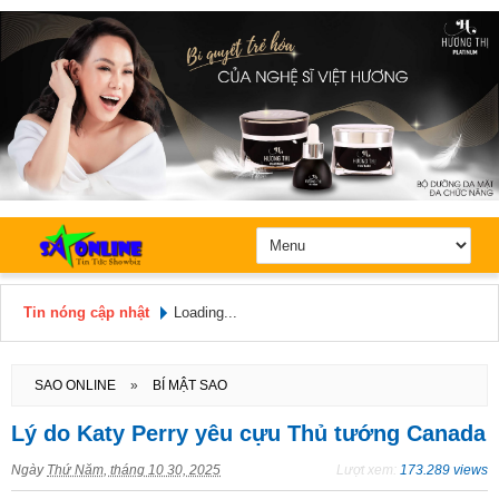
Tin nóng cập nhật
Loading...
Hôm nay: Thứ 5, Ngày 6 / 8 /
2026
SAO ONLINE
»
BÍ MẬT SAO
Lý do Katy Perry yêu cựu Thủ tướng Canada
Ngày
Thứ Năm, tháng 10 30, 2025
Lượt xem:
173.289 views