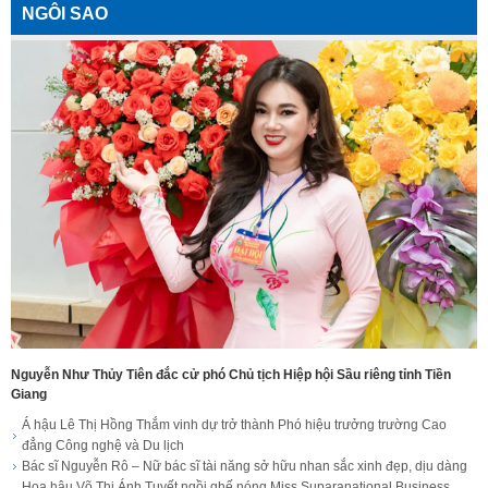
NGÔI SAO
Nguyễn Như Thủy Tiên đắc cử phó Chủ tịch Hiệp hội Sầu riêng tỉnh Tiền
Giang
Á hậu Lê Thị Hồng Thắm vinh dự trở thành Phó hiệu trưởng trường Cao
đẳng Công nghệ và Du lịch
Bác sĩ Nguyễn Rô – Nữ bác sĩ tài năng sở hữu nhan sắc xinh đẹp, dịu dàng
Hoa hậu Võ Thị Ánh Tuyết ngồi ghế nóng Miss Suparanational Business