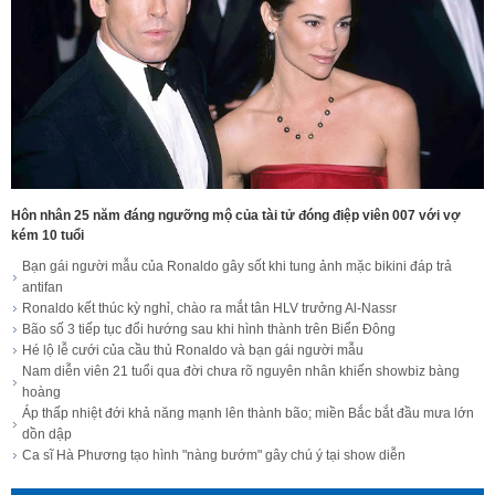
Hôn nhân 25 năm đáng ngưỡng mộ của tài tử đóng điệp viên 007 với vợ
kém 10 tuổi
Bạn gái người mẫu của Ronaldo gây sốt khi tung ảnh mặc bikini đáp trả
antifan
Ronaldo kết thúc kỳ nghỉ, chào ra mắt tân HLV trưởng Al-Nassr
Bão số 3 tiếp tục đổi hướng sau khi hình thành trên Biển Đông
Hé lộ lễ cưới của cầu thủ Ronaldo và bạn gái người mẫu
Nam diễn viên 21 tuổi qua đời chưa rõ nguyên nhân khiến showbiz bàng
hoàng
Áp thấp nhiệt đới khả năng mạnh lên thành bão; miền Bắc bắt đầu mưa lớn
dồn dập
Ca sĩ Hà Phương tạo hình "nàng bướm" gây chú ý tại show diễn