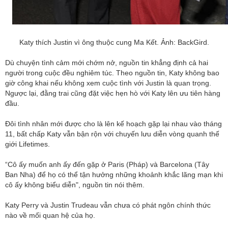
Katy thích Justin vì ông thuộc cung Ma Kết. Ảnh: BackGird.
Dù chuyện tình cảm mới chớm nở, nguồn tin khẳng định cả hai
người trong cuộc đều nghiêm túc. Theo nguồn tin, Katy không bao
giờ công khai nếu không xem cuộc tình với Justin là quan trọng.
Ngược lại, đằng trai cũng đặt việc hẹn hò với Katy lên ưu tiên hàng
đầu.
Đôi tình nhân mới được cho là lên kế hoạch gặp lại nhau vào tháng
11, bất chấp Katy vẫn bận rộn với chuyến lưu diễn vòng quanh thế
giới Lifetimes.
“Cô ấy muốn anh ấy đến gặp ở Paris (Pháp) và Barcelona (Tây
Ban Nha) để họ có thể tận hưởng những khoảnh khắc lãng mạn khi
cô ấy không biểu diễn", nguồn tin nói thêm.
Katy Perry và Justin Trudeau vẫn chưa có phát ngôn chính thức
nào về mối quan hệ của họ.