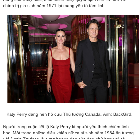
chính trị gia sinh năm 1971 lại mang yếu tố tâm linh.
Katy Perry đang hẹn hò cựu Thủ tướng Canada. Ảnh: BackGird.
Người trong cuộc tiết lộ Katy Perry là người yêu thích chiêm tinh
học. Một trong những điều khiến nữ ca sĩ sinh năm 1984 ấn tượng
với Justin Trudeau là cung hoàng đạo của ông phù hợp với cô.