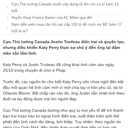
Cựu Thủ tướng Canada muốn xây dựng tổ ấm với ca sĩ kém 13
tuổi
Huyền thoại Franco Baresi của AC Milan qua đời
Nam diễn viên mua căn hộ cao cấp 130 tỷ để cưới vợ MC kém 17
tuổi là ai?
Cựu Thủ tướng Canada Justin Trudeau điển trai và quyền lực,
nhưng điều khiến Katy Perry thực sự chú ý đến ông lại đậm
màu sắc tâm linh.
Katy Perry và Justin Trudeau đã công khai tình cảm vào ngày
25/10 trong chuyến đi chơi ở Pháp.
Trước đó, các nguồn tin cho biết Katy Perry vốn chưa nghĩ đến bắt
đầu mối quan hệ tình cảm mới vì mới chia tay vị hôn phu cũ, tài tử
Orlando Bloom. Bất chấp rào cản đó, ông Justin vẫn nhiệt tình theo
đuổi và lay động được trái tim người đẹp.
Cựu Thủ tướng Canada dường như quy tụ mọi yếu tố để trở thành
bạn trai hoàn hảo từ ngoại hình điển trai, xuất thân trâm anh thế
phiệt đến tính cách dịu dàng, lịch thiệp. Tuy nhiên, theo nguồn tin
riêng của Daily Mail, điều khiến Katy quyết định tiến xa hơn với