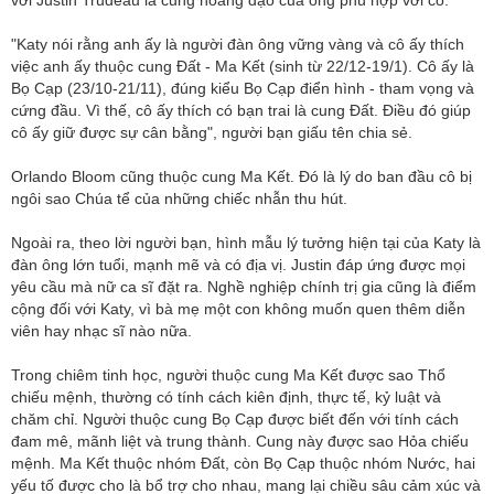
"Katy nói rằng anh ấy là người đàn ông vững vàng và cô ấy thích
việc anh ấy thuộc cung Đất - Ma Kết (sinh từ 22/12-19/1). Cô ấy là
Bọ Cạp (23/10-21/11), đúng kiểu Bọ Cạp điển hình - tham vọng và
cứng đầu. Vì thế, cô ấy thích có bạn trai là cung Đất. Điều đó giúp
cô ấy giữ được sự cân bằng", người bạn giấu tên chia sẻ.
Orlando Bloom cũng thuộc cung Ma Kết. Đó là lý do ban đầu cô bị
ngôi sao Chúa tể của những chiếc nhẫn thu hút.
Ngoài ra, theo lời người bạn, hình mẫu lý tưởng hiện tại của Katy là
đàn ông lớn tuổi, mạnh mẽ và có địa vị. Justin đáp ứng được mọi
yêu cầu mà nữ ca sĩ đặt ra. Nghề nghiệp chính trị gia cũng là điểm
cộng đối với Katy, vì bà mẹ một con không muốn quen thêm diễn
viên hay nhạc sĩ nào nữa.
Trong chiêm tinh học, người thuộc cung Ma Kết được sao Thổ
chiếu mệnh, thường có tính cách kiên định, thực tế, kỷ luật và
chăm chỉ. Người thuộc cung Bọ Cạp được biết đến với tính cách
đam mê, mãnh liệt và trung thành. Cung này được sao Hỏa chiếu
mệnh. Ma Kết thuộc nhóm Đất, còn Bọ Cạp thuộc nhóm Nước, hai
yếu tố được cho là bổ trợ cho nhau, mang lại chiều sâu cảm xúc và