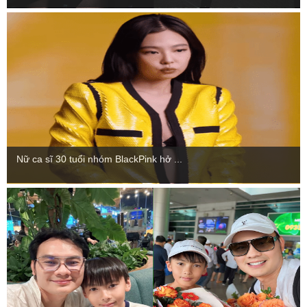
Nữ ca sĩ 30 tuổi nhóm BlackPink hở ...