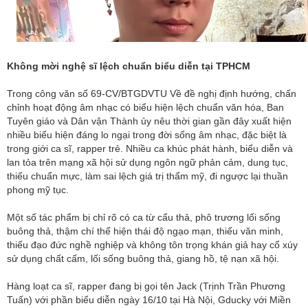
Không mời nghệ sĩ lệch chuẩn biểu diễn tại TPHCM
Trong công văn số 69-CV/BTGDVTU Về đề nghị định hướng, chấn
chỉnh hoạt động âm nhạc có biểu hiện lệch chuẩn văn hóa, Ban
Tuyên giáo và Dân vận Thành ủy nêu thời gian gần đây xuất hiện
nhiều biểu hiện đáng lo ngại trong đời sống âm nhạc, đặc biệt là
trong giới ca sĩ, rapper trẻ. Nhiều ca khúc phát hành, biểu diễn và
lan tỏa trên mạng xã hội sử dụng ngôn ngữ phản cảm, dung tục,
thiếu chuẩn mực, làm sai lệch giá trị thẩm mỹ, đi ngược lại thuần
phong mỹ tục.
Một số tác phẩm bị chỉ rõ có ca từ cẩu thả, phô trương lối sống
buông thả, thậm chí thể hiện thái độ ngạo mạn, thiếu văn minh,
thiếu đạo đức nghề nghiệp và không tôn trọng khán giả hay cổ xúy
sử dụng chất cấm, lối sống buông thả, giang hồ, tệ nạn xã hội.
Hàng loạt ca sĩ, rapper đang bị gọi tên Jack (Trịnh Trần Phương
Tuấn) với phần biểu diễn ngày 16/10 tại Hà Nội, Gducky với Miền