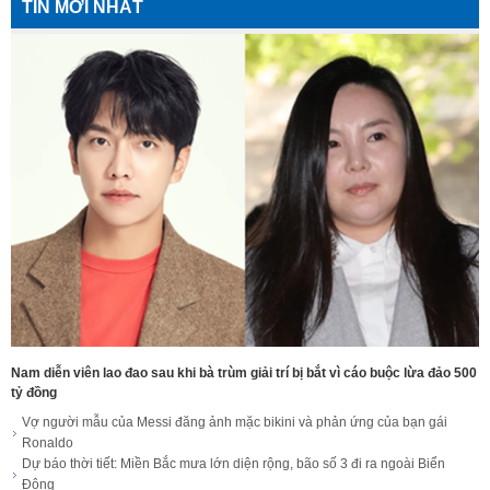
TIN MỚI NHẤT
Nam diễn viên lao đao sau khi bà trùm giải trí bị bắt vì cáo buộc lừa đảo 500
tỷ đồng
Vợ người mẫu của Messi đăng ảnh mặc bikini và phản ứng của bạn gái
Ronaldo
Dự báo thời tiết: Miền Bắc mưa lớn diện rộng, bão số 3 đi ra ngoài Biển
Đông