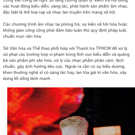
Công văn cũng đề nghị Sở tăng cường quản lý, kiểm tra nội dung
các hoạt động biểu diễn, sáng tác, phát hành sản phẩm âm nhạc,
đặc biệt là thể loại rap và nhạc lan truyền trên mạng xã hội.
Các chương trình âm nhạc tại phòng trà, sự kiện xã hội hóa hoặc
không gian công cộng phải đảm bảo tuân thủ quy định pháp luật,
chuẩn mực văn hóa.
Sở Văn hóa và Thể thao phối hợp với Thanh tra TPHCM để xử lý,
xử phạt các trường hợp vi phạm trong lĩnh vực biểu diễn và quảng
bá sản phẩm phi văn hóa, xử lý các nhạc phẩm phản cảm, lệch
chuẩn, gây ảnh hưởng tiêu cực. Ngoài ra cần có sự biểu dương,
khen thưởng nghệ sĩ có sáng tác hay, lan tỏa giá trị văn hóa, xây
dựng lối sống lành mạnh.