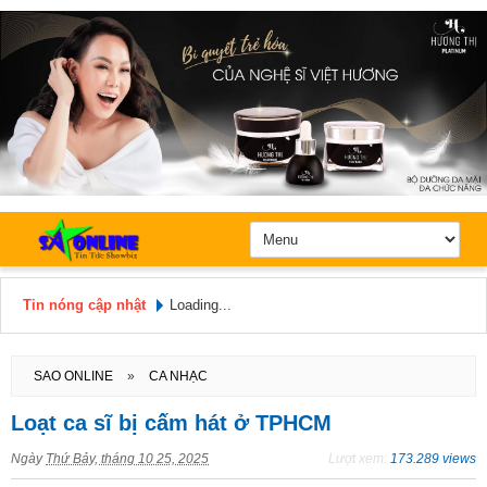
Tin nóng cập nhật
Loading...
Hôm nay: Thứ 6, Ngày 7 / 8 /
2026
SAO ONLINE
»
CA NHẠC
Loạt ca sĩ bị cấm hát ở TPHCM
Ngày
Thứ Bảy, tháng 10 25, 2025
Lượt xem:
173.289 views