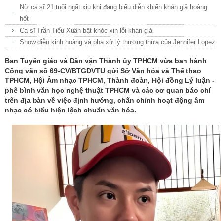
Nữ ca sĩ 21 tuổi ngất xỉu khi đang biểu diễn khiến khán giả hoảng
hốt
Ca sĩ Trần Tiểu Xuân bật khóc xin lỗi khán giả
Show diễn kinh hoàng và pha xử lý thượng thừa của Jennifer Lopez
Ban Tuyên giáo và Dân vận Thành ủy TPHCM vừa ban hành
Công văn số 69-CV/BTGDVTU gửi Sở Văn hóa và Thể thao
TPHCM, Hội Âm nhạc TPHCM, Thành đoàn, Hội đồng Lý luận -
phê bình văn học nghệ thuật TPHCM và các cơ quan báo chí
trên địa bàn về việc định hướng, chấn chỉnh hoạt động âm
nhạc có biểu hiện lệch chuẩn văn hóa.