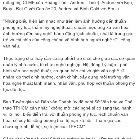
mộng mị, CLME của Hoàng Tôn - Andree - Tinle), Andree với Kẹo,
Bray - Đạt G với Cao ốc 20, Andree và Bình Gold với Em iu…
"Những biểu hiện âm nhạc như trên làm ảnh hưởng đến thuần
phong mỹ tục, thẩm mỹ nghệ thuật, chuẩn mực ứng xử văn hóa,
ảnh hưởng đến suy nghĩ, hành động lệch chuẩn, nhất là trong giới
trẻ và cái nhìn của công chúng về hình ảnh người nghệ sĩ", công
văn nêu.
Thực trạng cho thấy cần có sự phối hợp chặt chẽ giữa các cơ quan
quản lý nhà nước, tổ chức nghề nghiệp, Hội đồng Lý luận - phê
bình văn học nghệ thuật, cơ quan báo chí và giới văn nghệ sĩ
nhằm kịp thời định hướng, chấn chỉnh, xây dựng môi trường văn
hóa nghệ thuật lành mạnh, nhân văn, phù hợp với thuần phong mỹ
tục dân tộc.
Ban Tuyên giáo và Dân vận Thành ủy đề nghị Sở Văn hóa và Thể
thao TPHCM cân nhắc “không mời các nghệ sĩ có sáng tác, hành
vi, lời nói, biểu diễn trái với thuần phong mỹ tục, lệch chuẩn văn
hóa, cổ xúy lối sống buông thả, tệ nạn xã hội... tham gia các
chương trình, lễ hội, sự kiện của TPHCM".