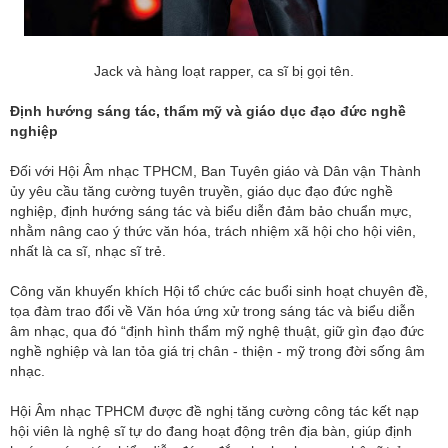
Jack và hàng loạt rapper, ca sĩ bị gọi tên.
Định hướng sáng tác, thẩm mỹ và giáo dục đạo đức nghề
nghiệp
Đối với Hội Âm nhạc TPHCM, Ban Tuyên giáo và Dân vận Thành
ủy yêu cầu tăng cường tuyên truyền, giáo dục đạo đức nghề
nghiệp, định hướng sáng tác và biểu diễn đảm bảo chuẩn mực,
nhằm nâng cao ý thức văn hóa, trách nhiệm xã hội cho hội viên,
nhất là ca sĩ, nhạc sĩ trẻ.
Công văn khuyến khích Hội tổ chức các buổi sinh hoạt chuyên đề,
tọa đàm trao đổi về Văn hóa ứng xử trong sáng tác và biểu diễn
âm nhạc, qua đó “định hình thẩm mỹ nghệ thuật, giữ gìn đạo đức
nghề nghiệp và lan tỏa giá trị chân - thiện - mỹ trong đời sống âm
nhạc.
Hội Âm nhạc TPHCM được đề nghị tăng cường công tác kết nạp
hội viên là nghệ sĩ tự do đang hoạt động trên địa bàn, giúp định