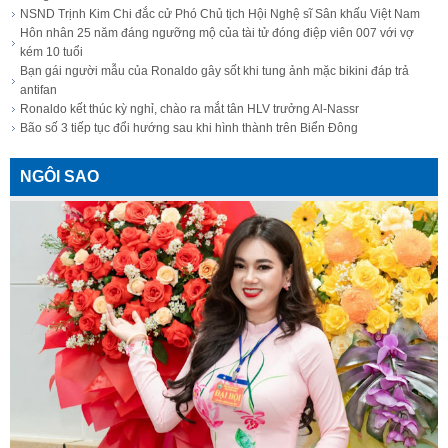
NSND Trịnh Kim Chi đắc cử Phó Chủ tịch Hội Nghệ sĩ Sân khấu Việt Nam
Hôn nhân 25 năm đáng ngưỡng mộ của tài tử đóng điệp viên 007 với vợ
kém 10 tuổi
Bạn gái người mẫu của Ronaldo gây sốt khi tung ảnh mặc bikini đáp trả
antifan
Ronaldo kết thúc kỳ nghỉ, chào ra mắt tân HLV trưởng Al-Nassr
Bão số 3 tiếp tục đổi hướng sau khi hình thành trên Biển Đông
NGÔI SAO