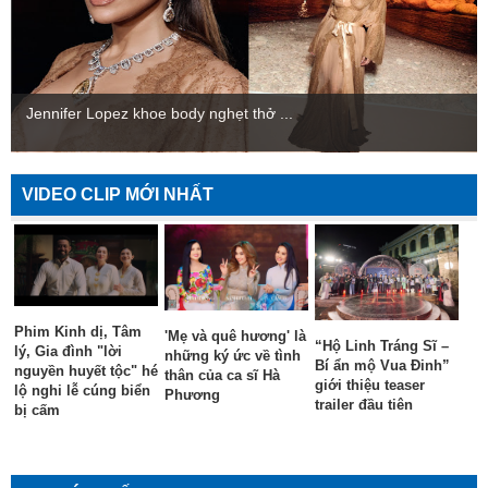
Jennifer Lopez khoe body nghẹt thở ...
VIDEO CLIP MỚI NHẤT
Phim Kinh dị, Tâm
'Mẹ và quê hương' là
“Hộ Linh Tráng Sĩ –
lý, Gia đình "lời
những ký ức về tình
Bí ẩn mộ Vua Đinh”
nguyền huyết tộc" hé
thân của ca sĩ Hà
giới thiệu teaser
lộ nghi lễ cúng biển
Phương
trailer đầu tiên
bị cấm