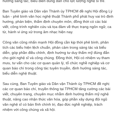
hướng sáng tác, biểu diễn đúng đắn cho lực lượng nghệ sĩ trẻ.
Ban Tuyên giáo và Dân vận Thành ủy TPHCM đề nghị Hội đồng Lý
luận - phê bình văn học nghệ thuật Thành phố phát huy vai trò định
hướng, phản biện, thẩm định chuyên môn, đồng thời có các bài
viết, công trình nghiên cứu và tọa đàm về thực trạng ngôn ngữ, ca
từ, hành vi ứng xử trong âm nhạc hiện nay.
Công văn cũng nhấn mạnh Hội đồng cần kịp thời phê bình, phân
tích các biểu hiện lệch chuẩn, phản cảm trong sáng tác và biểu
diễn, góp phần điều chỉnh, định hướng tư duy thẩm mỹ đúng đắn
cho giới nghệ sĩ và công chúng. Đồng thời, Hội có nhiệm vụ tham
mưu, tư vấn cho các cơ quan quản lý, tổ chức nghề nghiệp và cơ
quan báo chí trong công tác tuyên truyền, định hướng sáng tác,
biểu diễn nghệ thuật.
Sau cùng, Ban Tuyên giáo và Dân vận Thành ủy TPHCM đề nghị
các cơ quan báo chí, truyền thông tại TPHCM tăng cường các bài
viết, chuyên trang, chuyên mục nhằm định hướng thẩm mỹ nghệ
thuật, nâng cao nhận thức văn hóa, góp phần xây dựng đội ngũ
văn nghệ sĩ có bản lĩnh chính trị, đạo đức nghề nghiệp, trách
nhiệm với công chúng và xã hội.