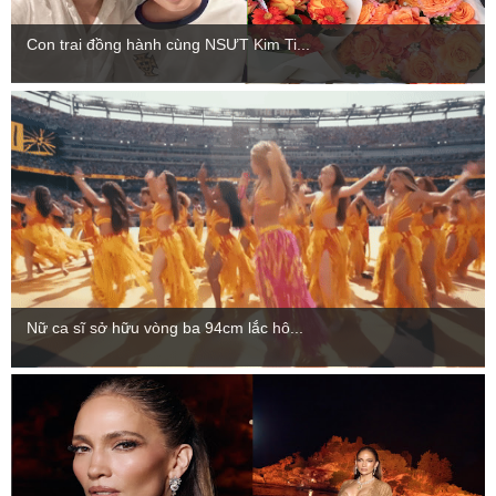
Con trai đồng hành cùng NSƯT Kim Ti...
Nữ ca sĩ sở hữu vòng ba 94cm lắc hô...