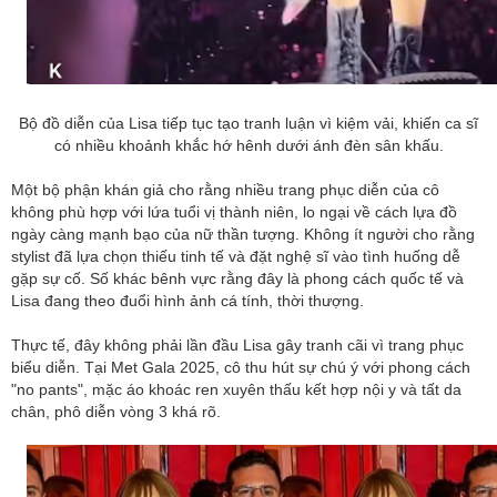
Bộ đồ diễn của Lisa tiếp tục tạo tranh luận vì kiệm vải, khiến ca sĩ
có nhiều khoảnh khắc hớ hênh dưới ánh đèn sân khấu.
Một bộ phận khán giả cho rằng nhiều trang phục diễn của cô
không phù hợp với lứa tuổi vị thành niên, lo ngại về cách lựa đồ
ngày càng mạnh bạo của nữ thần tượng. Không ít người cho rằng
stylist đã lựa chọn thiếu tinh tế và đặt nghệ sĩ vào tình huống dễ
gặp sự cố. Số khác bênh vực rằng đây là phong cách quốc tế và
Lisa đang theo đuổi hình ảnh cá tính, thời thượng.
Thực tế, đây không phải lần đầu Lisa gây tranh cãi vì trang phục
biểu diễn. Tại Met Gala 2025, cô thu hút sự chú ý với phong cách
"no pants", mặc áo khoác ren xuyên thấu kết hợp nội y và tất da
chân, phô diễn vòng 3 khá rõ.