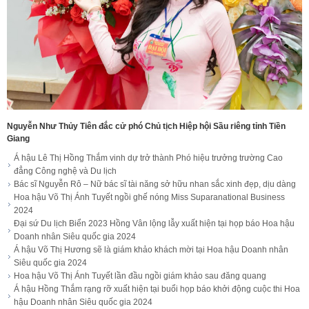
Nguyễn Như Thủy Tiên đắc cử phó Chủ tịch Hiệp hội Sầu riêng tỉnh Tiền
Giang
Á hậu Lê Thị Hồng Thắm vinh dự trở thành Phó hiệu trưởng trường Cao
đẳng Công nghệ và Du lịch
Bác sĩ Nguyễn Rô – Nữ bác sĩ tài năng sở hữu nhan sắc xinh đẹp, dịu dàng
Hoa hậu Võ Thị Ánh Tuyết ngồi ghế nóng Miss Suparanational Business
2024
Đại sứ Du lịch Biển 2023 Hồng Vân lộng lẫy xuất hiện tại họp báo Hoa hậu
Doanh nhân Siêu quốc gia 2024
Á hậu Võ Thị Hương sẽ là giám khảo khách mời tại Hoa hậu Doanh nhân
Siêu quốc gia 2024
Hoa hậu Võ Thị Ánh Tuyết lần đầu ngồi giám khảo sau đăng quang
Á hậu Hồng Thắm rạng rỡ xuất hiện tại buổi họp báo khởi động cuộc thi Hoa
hậu Doanh nhân Siêu quốc gia 2024