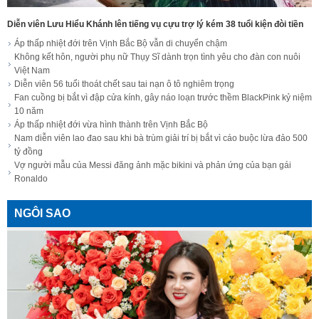
Diễn viên Lưu Hiểu Khánh lên tiếng vụ cựu trợ lý kém 38 tuổi kiện đòi tiền
Áp thấp nhiệt đới trên Vịnh Bắc Bộ vẫn di chuyển chậm
Không kết hôn, người phụ nữ Thụy Sĩ dành trọn tình yêu cho đàn con nuôi
Việt Nam
Diễn viên 56 tuổi thoát chết sau tai nạn ô tô nghiêm trọng
Fan cuồng bị bắt vì đập cửa kính, gây náo loạn trước thềm BlackPink kỷ niệm
10 năm
Áp thấp nhiệt đới vừa hình thành trên Vịnh Bắc Bộ
Nam diễn viên lao đao sau khi bà trùm giải trí bị bắt vì cáo buộc lừa đảo 500
tỷ đồng
Vợ người mẫu của Messi đăng ảnh mặc bikini và phản ứng của bạn gái
Ronaldo
NGÔI SAO