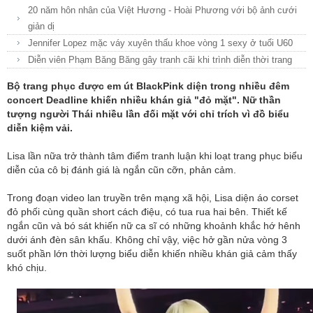
20 năm hôn nhân của Việt Hương - Hoài Phương với bộ ảnh cưới
giản dị
Jennifer Lopez mặc váy xuyên thấu khoe vòng 1 sexy ở tuổi U60
Diễn viên Phạm Băng Băng gây tranh cãi khi trình diễn thời trang
Bộ trang phục được em út BlackPink diện trong nhiều đêm
concert Deadline khiến nhiều khán giả "đỏ mặt". Nữ thần
tượng người Thái nhiều lần đối mặt với chỉ trích vì đồ biểu
diễn kiệm vải.
Lisa lần nữa trở thành tâm điểm tranh luận khi loạt trang phục biểu
diễn của cô bị đánh giá là ngắn cũn cỡn, phản cảm.
Trong đoạn video lan truyền trên mạng xã hội, Lisa diện áo corset
đỏ phối cùng quần short cách điệu, có tua rua hai bên. Thiết kế
ngắn cũn và bó sát khiến nữ ca sĩ có những khoảnh khắc hớ hênh
dưới ánh đèn sân khấu. Không chỉ vậy, việc hở gần nửa vòng 3
suốt phần lớn thời lượng biểu diễn khiến nhiều khán giả cảm thấy
khó chịu.