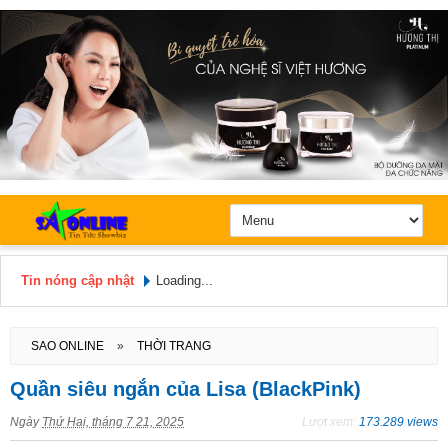
Tin nóng cập nhật
Loading...
Hôm nay: Chủ Nhật, Ngày 9 / 8 /
2026
SAO ONLINE
»
THỜI TRANG
Quần siêu ngắn của Lisa (BlackPink)
Ngày
Thứ Hai, tháng 7 21, 2025
Lượt xem:
173.289 views