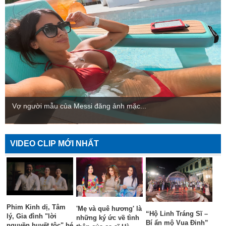
Vợ người mẫu của Messi đăng ảnh mặc...
VIDEO CLIP MỚI NHẤT
Phim Kinh dị, Tâm
'Mẹ và quê hương' là
“Hộ Linh Tráng Sĩ –
lý, Gia đình "lời
những ký ức về tình
Bí ẩn mộ Vua Đinh”
nguyền huyết tộc" hé