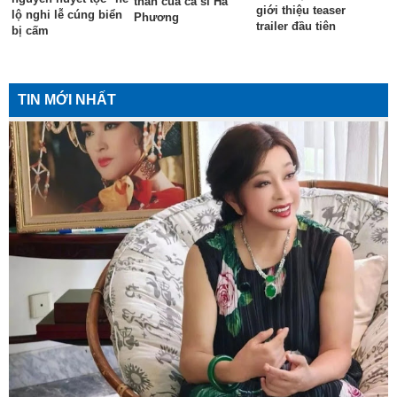
thân của ca sĩ Hà
giới thiệu teaser
lộ nghi lễ cúng biển
Phương
trailer đầu tiên
bị cấm
TIN MỚI NHẤT