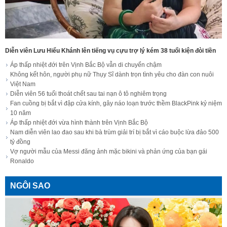
Diễn viên Lưu Hiểu Khánh lên tiếng vụ cựu trợ lý kém 38 tuổi kiện đòi tiền
Áp thấp nhiệt đới trên Vịnh Bắc Bộ vẫn di chuyển chậm
Không kết hôn, người phụ nữ Thụy Sĩ dành trọn tình yêu cho đàn con nuôi
Việt Nam
Diễn viên 56 tuổi thoát chết sau tai nạn ô tô nghiêm trọng
Fan cuồng bị bắt vì đập cửa kính, gây náo loạn trước thềm BlackPink kỷ niệm
10 năm
Áp thấp nhiệt đới vừa hình thành trên Vịnh Bắc Bộ
Nam diễn viên lao đao sau khi bà trùm giải trí bị bắt vì cáo buộc lừa đảo 500
tỷ đồng
Vợ người mẫu của Messi đăng ảnh mặc bikini và phản ứng của bạn gái
Ronaldo
NGÔI SAO