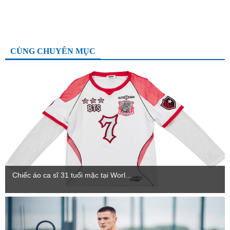
CÙNG CHUYÊN MỤC
Chiếc áo ca sĩ 31 tuổi mặc tại Worl...