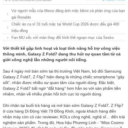
Vợ người mẫu của Messi đăng ảnh mặc bikini và phản ứng của bạn
gái Ronaldo
Chiếc áo ca sĩ 31 tuổi mặc tại World Cup 2026 được đấu giá 400
triệu đồng
Fan MU sốc với màn thay đổi hình thể ngoạn mục của Sesko
Với thiết kế gập linh hoạt và loạt tính năng hỗ trợ công việc
thông minh, Galaxy Z Fold7 đang thu hút sự quan tâm từ cả
giới công nghệ lẫn những người nổi tiếng.
Sau 4 ngày mở bán sớm tại thị trường Việt Nam, bộ đôi Samsung
Galaxy Z Fold7, Z Flip7 hiện đang là những chiếc smartphone “gây
sốt”, nhận được nhiều sự quan tâm của người dùng. Đặc biệt,
Galaxy Z Fold7 bất ngờ “đắt hàng” hơn hẳn so với sản phẩm tiền
nhiệm, nhận về nhiều phản hồi tích cực từ người dùng.
Ghi nhận tại buổi trả hàng và mở bán sớm Galaxy Z Fold7, Z Flip7
ở cửa hàng Di Động Việt 79 Đồng Khởi, ngoài khách hàng đến
nhận máy còn có các reviewer, KOLs công nghệ, nghệ sĩ… đến trải
nghiệm sản phẩm. Trong đó, Hoa hậu Phương Linh - “Miss Cosmo