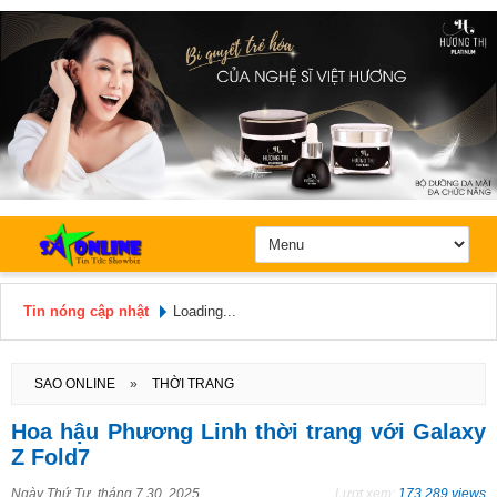
Tin nóng cập nhật
Loading...
Hôm nay: Chủ Nhật, Ngày 9 / 8 /
2026
SAO ONLINE
»
THỜI TRANG
Hoa hậu Phương Linh thời trang với Galaxy
Z Fold7
Ngày
Thứ Tư, tháng 7 30, 2025
Lượt xem:
173.289 views