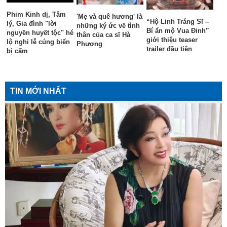
Phim Kinh dị, Tâm
'Mẹ và quê hương' là
“Hộ Linh Tráng Sĩ –
lý, Gia đình "lời
những ký ức về tình
Bí ẩn mộ Vua Đinh”
nguyền huyết tộc" hé
thân của ca sĩ Hà
giới thiệu teaser
lộ nghi lễ cúng biển
Phương
trailer đầu tiên
bị cấm
TIN MỚI NHẤT