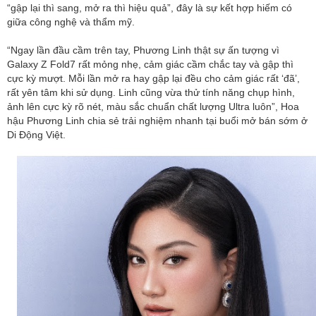
“gập lại thì sang, mở ra thì hiệu quả”, đây là sự kết hợp hiếm có
giữa công nghệ và thẩm mỹ.
“Ngay lần đầu cầm trên tay, Phương Linh thật sự ấn tượng vì
Galaxy Z Fold7 rất mỏng nhẹ, cảm giác cầm chắc tay và gập thì
cực kỳ mượt. Mỗi lần mở ra hay gập lại đều cho cảm giác rất ‘đã’,
rất yên tâm khi sử dụng. Linh cũng vừa thử tính năng chụp hình,
ảnh lên cực kỳ rõ nét, màu sắc chuẩn chất lượng Ultra luôn”, Hoa
hậu Phương Linh chia sẻ trải nghiệm nhanh tại buổi mở bán sớm ở
Di Động Việt.