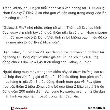
Trong khi đó, chị T.A (28 tuổi, nhân viên văn phòng tại TP.HCM) lại
chọn Galaxy Z Flip7 vì sự nhỏ gọn và tiện dụng trong công việc lẫn
đời sống cá nhân.
“Galaxy Z Flip7 nhỏ nhắn, trông rất xinh. Thêm cái là chụp hình
đẹp, quay clip rảnh tay cũng dễ, thêm nữa là có tham khảo chương
trình đổi máy mới ở Di Động Việt, tính ra bù không bao nhiêu để có
máy mới nên tôi đổi lên Z Flip7 luôn”.
Hiện Galaxy Z Fold7 và Z Flip7 đang được mở bán chính thức tại
hệ thống Di Động Việt với mức giá sau ưu đãi chỉ từ 24,49 triệu
đồng cho Z Flip7 và 41,49 triệu đồng cho Galaxy Z Fold7.
Người dùng mua máy trong thời điểm này sẽ được hưởng loạt ưu
đãi hấp dẫn với tổng giá trị lên đến 10 triệu đồng, bao gồm phiếu
mua hàng trị giá đến 3 triệu đồng, thanh toán qua VN Pay giảm
trực tiếp thêm 2 triệu đồng, cùng bộ quà tặng Z Elite trị giá 3 triệu
đồng gồm 200 nghìn điểm Samsung Rewards, miễn phí 2 lần dán
màn hình và bảo hành rơi vỡ trong năm đầu tiên.