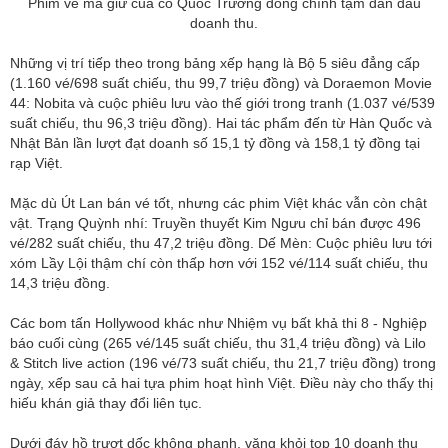
Phim về ma giữ của có Quốc Trường đóng chính tạm dẫn đầu
doanh thu.
Những vị trí tiếp theo trong bảng xếp hạng là Bộ 5 siêu đẳng cấp
(1.160 vé/698 suất chiếu, thu 99,7 triệu đồng) và Doraemon Movie
44: Nobita và cuộc phiêu lưu vào thế giới trong tranh (1.037 vé/539
suất chiếu, thu 96,3 triệu đồng). Hai tác phẩm đến từ Hàn Quốc và
Nhật Bản lần lượt đạt doanh số 15,1 tỷ đồng và 158,1 tỷ đồng tại
rạp Việt.
Mặc dù Út Lan bán vé tốt, nhưng các phim Việt khác vẫn còn chật
vật. Trạng Quỳnh nhí: Truyền thuyết Kim Ngưu chỉ bán được 496
vé/282 suất chiếu, thu 47,2 triệu đồng. Dế Mèn: Cuộc phiêu lưu tới
xóm Lầy Lội thậm chí còn thấp hơn với 152 vé/114 suất chiếu, thu
14,3 triệu đồng.
Các bom tấn Hollywood khác như Nhiệm vụ bất khả thi 8 - Nghiệp
báo cuối cùng (265 vé/145 suất chiếu, thu 31,4 triệu đồng) và Lilo
& Stitch live action (196 vé/73 suất chiếu, thu 21,7 triệu đồng) trong
ngày, xếp sau cả hai tựa phim hoạt hình Việt. Điều này cho thấy thị
hiếu khán giả thay đổi liên tục.
Dưới đáy hồ trượt dốc không phanh, văng khỏi top 10 doanh thu