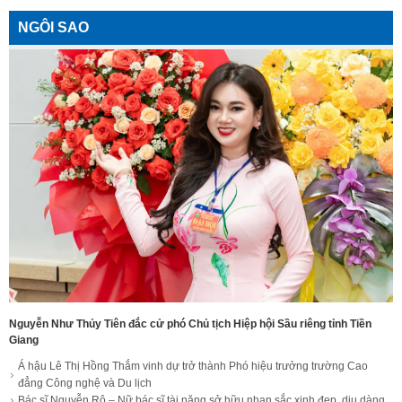
NGÔI SAO
Nguyễn Như Thủy Tiên đắc cử phó Chủ tịch Hiệp hội Sầu riêng tỉnh Tiền
Giang
Á hậu Lê Thị Hồng Thắm vinh dự trở thành Phó hiệu trưởng trường Cao
đẳng Công nghệ và Du lịch
Bác sĩ Nguyễn Rô – Nữ bác sĩ tài năng sở hữu nhan sắc xinh đẹp, dịu dàng