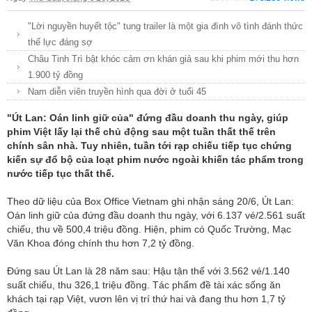
"Lời nguyền huyết tộc" tung trailer là một gia đình vô tình đánh thức
thế lực đáng sợ
Châu Tinh Trì bật khóc cảm ơn khán giả sau khi phim mới thu hơn
1.900 tỷ đồng
Nam diễn viên truyền hình qua đời ở tuổi 45
"Út Lan: Oán linh giữ của" đứng đầu doanh thu ngày, giúp
phim Việt lấy lại thế chủ động sau một tuần thất thế trên
chính sân nhà. Tuy nhiên, tuần tới rạp chiếu tiếp tục chứng
kiến sự đổ bộ của loạt phim nước ngoài khiến tác phẩm trong
nước tiếp tục thất thế.
Theo dữ liệu của Box Office Vietnam ghi nhận sáng 20/6, Út Lan:
Oán linh giữ của đứng đầu doanh thu ngày, với 6.137 vé/2.561 suất
chiếu, thu về 500,4 triệu đồng. Hiện, phim có Quốc Trường, Mạc
Văn Khoa đóng chính thu hơn 7,2 tỷ đồng.
Đứng sau Út Lan là 28 năm sau: Hậu tận thế với 3.562 vé/1.140
suất chiếu, thu 326,1 triệu đồng. Tác phẩm đề tài xác sống ăn
khách tại rạp Việt, vươn lên vị trí thứ hai và đang thu hơn 1,7 tỷ