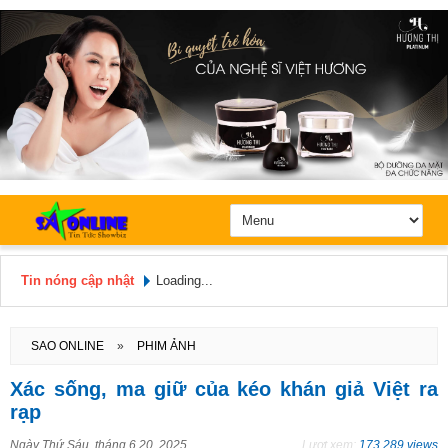
Tin nóng cập nhật
Loading...
Hôm nay: Thứ 6, Ngày 7 / 8 /
2026
SAO ONLINE
»
PHIM ẢNH
Xác sống, ma giữ của kéo khán giả Việt ra
rạp
Ngày
Thứ Sáu, tháng 6 20, 2025
Lượt xem:
173.289 views