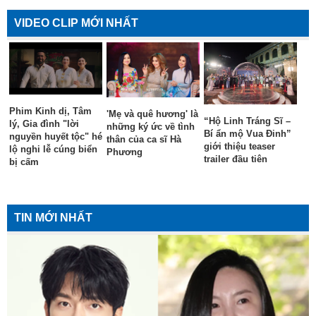
VIDEO CLIP MỚI NHẤT
Phim Kinh dị, Tâm
'Mẹ và quê hương' là
“Hộ Linh Tráng Sĩ –
lý, Gia đình "lời
những ký ức về tình
Bí ẩn mộ Vua Đinh”
nguyền huyết tộc" hé
thân của ca sĩ Hà
giới thiệu teaser
lộ nghi lễ cúng biển
Phương
trailer đầu tiên
bị cấm
TIN MỚI NHẤT