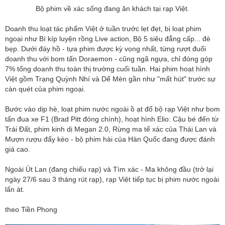
Bộ phim về xác sống đang ăn khách tại rạp Việt.
Doanh thu loạt tác phẩm Việt ở tuần trước lẹt đẹt, bị loạt phim
ngoại như Bí kíp luyện rồng Live action, Bộ 5 siêu đẳng cấp... đè
bẹp. Dưới đáy hồ - tựa phim được kỳ vọng nhất, từng rượt đuổi
doanh thu với bom tấn Doraemon - cũng ngã ngựa, chỉ đóng góp
7% tổng doanh thu toàn thị trường cuối tuần. Hai phim hoạt hình
Việt gồm Trạng Quỳnh Nhí và Dế Mèn gần như "mất hút" trước sự
càn quét của phim ngoại.
Bước vào dịp hè, loạt phim nước ngoài ồ ạt đổ bộ rạp Việt như bom
tấn đua xe F1 (Brad Pitt đóng chính), hoạt hình Elio: Cậu bé đến từ
Trái Đất, phim kinh dị Megan 2.0, Rừng ma tế xác của Thái Lan và
Mượn rượu đẩy kèo - bộ phim hài của Hàn Quốc đang được đánh
giá cao.
Ngoài Út Lan (đang chiếu rạp) và Tìm xác - Ma không đầu (trở lại
ngày 27/6 sau 3 tháng rút rạp), rạp Việt tiếp tục bị phim nước ngoài
lấn át.
theo Tiền Phong