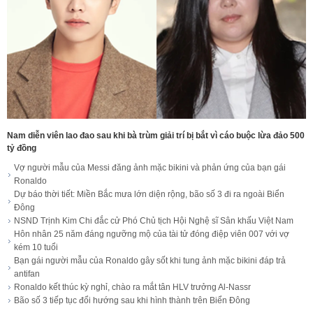
Nam diễn viên lao đao sau khi bà trùm giải trí bị bắt vì cáo buộc lừa đảo 500
tỷ đồng
Vợ người mẫu của Messi đăng ảnh mặc bikini và phản ứng của bạn gái
Ronaldo
Dự báo thời tiết: Miền Bắc mưa lớn diện rộng, bão số 3 đi ra ngoài Biển
Đông
NSND Trịnh Kim Chi đắc cử Phó Chủ tịch Hội Nghệ sĩ Sân khấu Việt Nam
Hôn nhân 25 năm đáng ngưỡng mộ của tài tử đóng điệp viên 007 với vợ
kém 10 tuổi
Bạn gái người mẫu của Ronaldo gây sốt khi tung ảnh mặc bikini đáp trả
antifan
Ronaldo kết thúc kỳ nghỉ, chào ra mắt tân HLV trưởng Al-Nassr
Bão số 3 tiếp tục đổi hướng sau khi hình thành trên Biển Đông