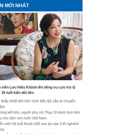
IN MỚI NHẤT
 viên Lưu Hiểu Khánh lên tiếng vụ cựu trợ lý
38 tuổi kiện đòi tiền
 thấp nhiệt đới trên Vịnh Bắc Bộ vẫn di chuyển
hậm
ông kết hôn, người phụ nữ Thụy Sĩ dành trọn tình
u cho đàn con nuôi Việt Nam
ễn viên 56 tuổi thoát chết sau tai nạn ô tô nghiêm
ọng