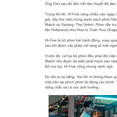
Ông Cho sau đó dồn hết tâm huyết để đào 
Trong khi đó, Hi-Five công chiếu vào ngày 
giả, xếp thứ năm trong danh sách phim Hà
Match và Yadang: The Snitch. Phim vẫn tr
tấn Hollywood như How to Train Your Drago
Hi-Five là bộ phim hài hành động, xoay qu
sau khi được cấy ghép nội tạng từ một ngườ
Trước đó, cả hai bộ phim đều phải đối mặt 
Match vốn được dự kiến phát hành vào năm
bối ma túy. Hi-Five cũng chung cảnh ngộ.
Do đời tư tai tiếng, Yoo Ah In không tham 
mặt trên áp phích phim dù đóng vai chính. 
vững chắc và có sức ảnh hưởng.