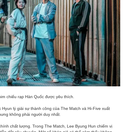
him chiếu rạp Hàn Quốc được yêu thích.
Hyun lý giải sự thành công của The Match và Hi-Five xuất
nhưng không phải người duy nhất.
chính chất lượng. Trong The Match, Lee Byung Hun chiếm vị
In dẫn dắt câu chuyện. Một số khán giả có thể cảm thấy không