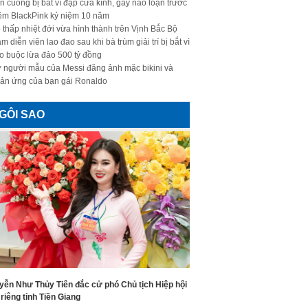
n cuồng bị bắt vì đập cửa kính, gây náo loạn trước
ềm BlackPink kỷ niệm 10 năm
 thấp nhiệt đới vừa hình thành trên Vịnh Bắc Bộ
m diễn viên lao đao sau khi bà trùm giải trí bị bắt vì
o buộc lừa đảo 500 tỷ đồng
 người mẫu của Messi đăng ảnh mặc bikini và
ản ứng của bạn gái Ronaldo
GÔI SAO
yễn Như Thủy Tiên đắc cử phó Chủ tịch Hiệp hội
riêng tỉnh Tiền Giang