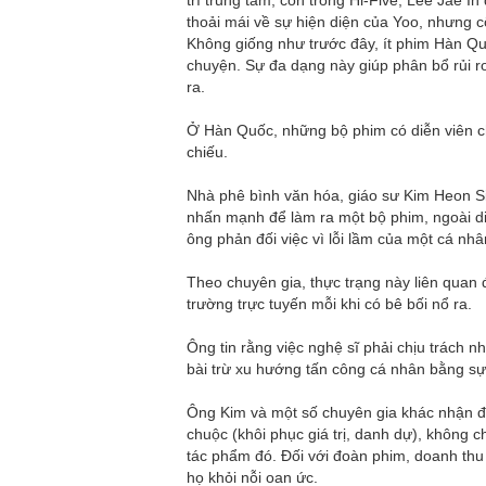
thoải mái về sự hiện diện của Yoo, nhưng cốt
Không giống như trước đây, ít phim Hàn Qu
chuyện. Sự đa dạng này giúp phân bổ rủi ro
ra.
Ở Hàn Quốc, những bộ phim có diễn viên ch
chiếu.
Nhà phê bình văn hóa, giáo sư Kim Heon Si
nhấn mạnh để làm ra một bộ phim, ngoài di
ông phản đối việc vì lỗi lầm của một cá nhâ
Theo chuyên gia, thực trạng này liên quan 
trường trực tuyến mỗi khi có bê bối nổ ra.
Ông tin rằng việc nghệ sĩ phải chịu trách 
bài trừ xu hướng tấn công cá nhân bằng sự
Ông Kim và một số chuyên gia khác nhận đ
chuộc (khôi phục giá trị, danh dự), không c
tác phẩm đó. Đối với đoàn phim, doanh thu
họ khỏi nỗi oan ức.