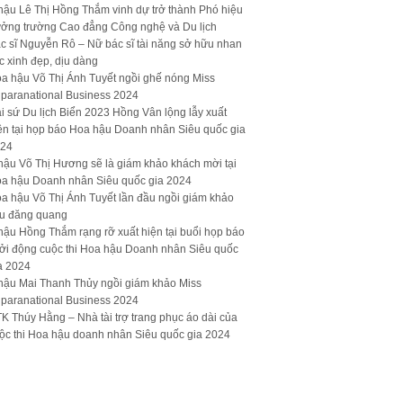
hậu Lê Thị Hồng Thắm vinh dự trở thành Phó hiệu
ưởng trường Cao đẳng Công nghệ và Du lịch
c sĩ Nguyễn Rô – Nữ bác sĩ tài năng sở hữu nhan
c xinh đẹp, dịu dàng
a hậu Võ Thị Ánh Tuyết ngồi ghế nóng Miss
paranational Business 2024
i sứ Du lịch Biển 2023 Hồng Vân lộng lẫy xuất
ện tại họp báo Hoa hậu Doanh nhân Siêu quốc gia
24
hậu Võ Thị Hương sẽ là giám khảo khách mời tại
a hậu Doanh nhân Siêu quốc gia 2024
a hậu Võ Thị Ánh Tuyết lần đầu ngồi giám khảo
u đăng quang
hậu Hồng Thắm rạng rỡ xuất hiện tại buổi họp báo
ởi động cuộc thi Hoa hậu Doanh nhân Siêu quốc
a 2024
hậu Mai Thanh Thủy ngồi giám khảo Miss
paranational Business 2024
K Thúy Hằng – Nhà tài trợ trang phục áo dài của
ộc thi Hoa hậu doanh nhân Siêu quốc gia 2024