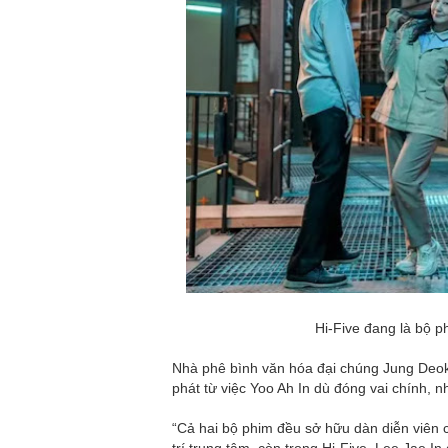
Hi-Five đang là bộ p
Nhà phê bình văn hóa đại chúng Jung Deok 
phát từ việc Yoo Ah In dù đóng vai chính, 
“Cả hai bộ phim đều sở hữu dàn diễn viên 
trí trung tâm, còn trong Hi-Five, Lee Jae 