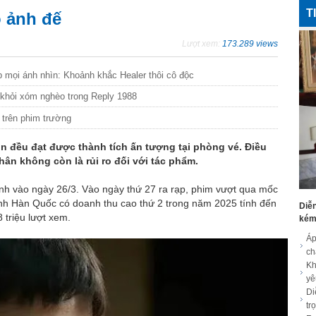
T
 ảnh đế
Lượt xem:
173.289 views
 mọi ánh nhìn: Khoảnh khắc Healer thôi cô độc
i khỏi xóm nghèo trong Reply 1988
n trên phim trường
In đều đạt được thành tích ấn tượng tại phòng vé. Điều
hân không còn là rủi ro đối với tác phẩm.
h vào ngày 26/3. Vào ngày thứ 27 ra rạp, phim vượt qua mốc
 ảnh Hàn Quốc có doanh thu cao thứ 2 trong năm 2025 tính đến
Diễn
 triệu lượt xem.
kém 
Áp
c
Kh
yê
Di
tr