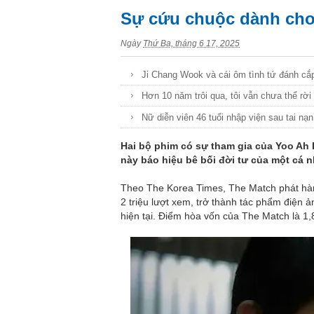
Sự cứu chuộc dành cho
Ngày
Thứ Ba, tháng 6 17, 2025
Ji Chang Wook và cái ôm tình tứ đánh cắp
Hơn 10 năm trôi qua, tôi vẫn chưa thể rờ
Nữ diễn viên 46 tuổi nhập viện sau tai nạ
Hai bộ phim có sự tham gia của Yoo Ah 
này báo hiệu bê bối đời tư của một cá n
Theo The Korea Times, The Match phát hàn
2 triệu lượt xem, trở thành tác phẩm điện
hiện tại. Điểm hòa vốn của The Match là 1,8