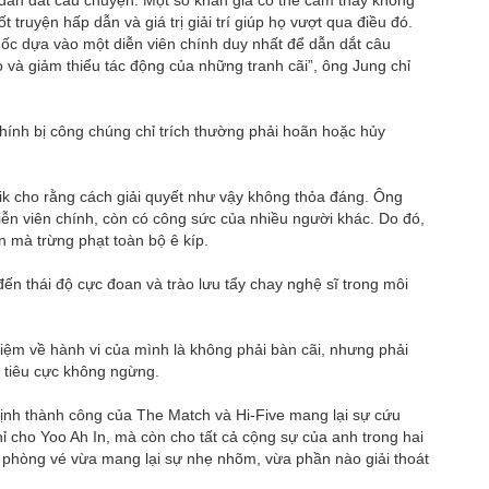
 truyện hấp dẫn và giá trị giải trí giúp họ vượt qua điều đó.
ốc dựa vào một diễn viên chính duy nhất để dẫn dắt câu
 và giảm thiểu tác động của những tranh cãi”, ông Jung chỉ
ính bị công chúng chỉ trích thường phải hoãn hoặc hủy
k cho rằng cách giải quyết như vậy không thỏa đáng. Ông
ễn viên chính, còn có công sức của nhiều người khác. Do đó,
n mà trừng phạt toàn bộ ê kíp.
đến thái độ cực đoan và trào lưu tẩy chay nghệ sĩ trong môi
nhiệm về hành vi của mình là không phải bàn cãi, nhưng phải
 tiêu cực không ngừng.
ịnh thành công của The Match và Hi-Five mang lại sự cứu
hỉ cho Yoo Ah In, mà còn cho tất cả cộng sự của anh trong hai
 phòng vé vừa mang lại sự nhẹ nhõm, vừa phần nào giải thoát