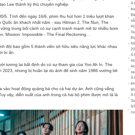
Á 
tạo Lee thành kỳ thủ chuyên nghiệp.
tr
Bá
30/5. Tính đến ngày 16/6, phim thu hút hơn 1 triệu lượt khán
sắ
n Quốc ăn khách nhất năm - sau Hitman 2, The Nun, The
Ho
ụ vững trong bối cảnh có sự cạnh tranh mạnh mẽ từ nhiều bom
Su
n, Mission: Impossible - The Final Reckoning…
Đạ
hi
anh đội bao gồm 5 thành viên sở hữu siêu năng lực khác nhau
20
i bí ẩn.
Á 
Ho
với tương lai bất định do có sự tham gia của Yoo Ah In. The
Ho
 2023, nhưng bị hoãn lại do ảnh đế sinh năm 1986 vướng bê
sa
Á 
kh
gia vào hoạt động quảng bá cho cả hai dự án. Anh cũng vắng
gi
Tuy vậy, diễn xuất của anh trong cả hai bộ phim được mô tả là
Á 
Su
NT
cu