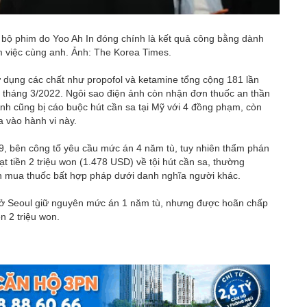
 bộ phim do Yoo Ah In đóng chính là kết quả công bằng dành
 việc cùng anh. Ảnh: The Korea Times.
sử dụng các chất như propofol và ketamine tổng cộng 181 lần
n tháng 3/2022. Ngôi sao điện ảnh còn nhận đơn thuốc an thần
Anh cũng bị cáo buộc hút cần sa tại Mỹ với 4 đồng phạm, còn
 vào hành vi này.
 9, bên công tố yêu cầu mức án 4 năm tù, tuy nhiên thẩm phán
t tiền 2 triệu won (1.478 USD) về tội hút cần sa, thường
n mua thuốc bất hợp pháp dưới danh nghĩa người khác.
án ở Seoul giữ nguyên mức án 1 năm tù, nhưng được hoãn chấp
n 2 triệu won.