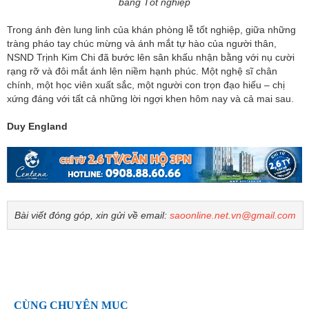
bằng Tốt nghiệp
Trong ánh đèn lung linh của khán phòng lễ tốt nghiệp, giữa những
tràng pháo tay chúc mừng và ánh mắt tự hào của người thân,
NSND Trịnh Kim Chi đã bước lên sân khấu nhận bằng với nụ cười
rạng rỡ và đôi mắt ánh lên niềm hạnh phúc. Một nghệ sĩ chân
chính, một học viên xuất sắc, một người con trọn đạo hiếu – chị
xứng đáng với tất cả những lời ngợi khen hôm nay và cả mai sau.
Duy England
Bài viết đóng góp, xin gửi về email:
saoonline.net.vn@gmail.com
CÙNG CHUYÊN MỤC