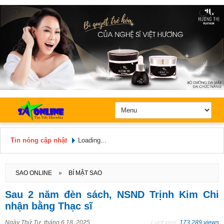
Tin nóng cập nhật
Loading...
Hôm nay: Thứ 2, Ngày 10 / 8 /
2026
SAO ONLINE
»
BÍ MẬT SAO
Sau 2 năm đèn sách, NSND Trịnh Kim Chi
nhận bằng Thạc sĩ
Ngày
Thứ Tư, tháng 6 18, 2025
Lượt xem:
173.289 views