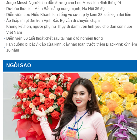
Jorge Messi: Người cha dẫn đường cho Leo Messi lên đỉnh thế giới
Dự báo thời tiết: Miền Bắc nắng nóng mạnh, Hà Nội 36 độ
Diễn viên Lưu Hiểu Khánh lên tiếng vụ cựu trợ lý kém 38 tuổi kiện đòi tiền
Áp thấp nhiệt đới trên Vịnh Bắc Bộ vẫn di chuyển chậm
Không kết hôn, người phụ nữ Thụy Sĩ dành trọn tình yêu cho đàn con nuôi
Việt Nam
Diễn viên 56 tuổi thoát chết sau tai nạn ô tô nghiêm trọng
Fan cuồng bị bắt vì đập cửa kính, gây náo loạn trước thềm BlackPink kỷ niệm
10 năm
NGÔI SAO