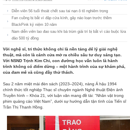
Diễn viên 56 tuổi thoát chết sau tai nạn ô tô nghiêm trọng
Fan cuồng bị bắt vì đập cửa kính, gây náo loạn trước thềm
BlackPink kỷ niệm 10 năm
Nam diễn viên lao đao sau khi bà trùm giải trí bị bắt vì cáo buộc lừa
đảo 500 tỷ đồng
Với nghệ sĩ, tri thức không chỉ là nền tảng để lý giải nghệ
thuật, mà còn là cánh cửa mở ra chiều sâu tư duy sáng tạo.
Với NSND Trịnh Kim Chi, con đường học vấn luôn là hành
trình không có điểm dừng – một hành trình của sự khám phá,
của đam mê và cũng đầy thử thách.
Sau 2 năm miệt mài đèn sách (2023–2024), nàng Á hậu 1994
chính thức tốt nghiệp Thạc sĩ chuyên ngành Nghệ thuật Điện ảnh
Truyền hình – Khóa 21, với luận văn mang đề tài: “Nhân vật trong
phim quảng cáo Việt Nam”, dưới sự hướng dẫn tận tình của Tiến sĩ
Trần Thị Thanh Hồng.