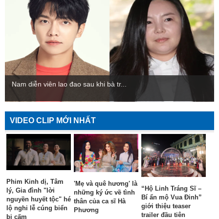
Nam diễn viên lao đao sau khi bà tr...
VIDEO CLIP MỚI NHẤT
Phim Kinh dị, Tâm
'Mẹ và quê hương' là
“Hộ Linh Tráng Sĩ –
lý, Gia đình "lời
những ký ức về tình
Bí ẩn mộ Vua Đinh”
nguyền huyết tộc" hé
thân của ca sĩ Hà
giới thiệu teaser
lộ nghi lễ cúng biển
Phương
trailer đầu tiên
bị cấm