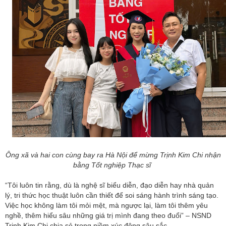
Ông xã và hai con cùng bay ra Hà Nội để mừng Trịnh Kim Chi nhận
bằng Tốt nghiệp Thạc sĩ
“Tôi luôn tin rằng, dù là nghệ sĩ biểu diễn, đạo diễn hay nhà quản
lý, tri thức học thuật luôn cần thiết để soi sáng hành trình sáng tạo.
Việc học không làm tôi mỏi mệt, mà ngược lại, làm tôi thêm yêu
nghề, thêm hiểu sâu những giá trị mình đang theo đuổi” – NSND
Trịnh Kim Chi chia sẻ trong niềm xúc động sâu sắc.