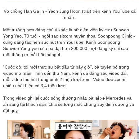
Vợ chồng Han Ga In - Yeon Jung Hoon (trái) trên kênh YouTube cá
nhân.
Một trường hợp đáng chú ý khác là nữ diễn viên kỳ cựu Sunwoo
Yong Yeo, 79 tuổi - ngôi sao sitcom huyền thoại Soonpoong Clinic -
cũng đang tạo nên sức hút trên YouTube. Kênh Soonpoong
Sunwoo Yong-yeo của bà đạt hơn 200.000 lượt đăng ký chỉ sau
một tháng ra mắt hồi tháng 4.
“Cuộc đời tôi mới thực sự bắt đầu từ bây giờ”, bà tuyên bố trong
video mở màn. Tính đến thứ Năm, kênh đã đăng sáu video dài,
mỗi video thu hút trung bình 2 triệu lượt xem. Video được xem
nhiều nhất hiện có 3,4 triệu lượt.
Trong video ghi lại cuộc sống thường nhật, bà lái xe Mercedes và
ăn sáng tại khách sạn, chia sẻ từng mắc chứng suy dinh dưỡng và
đột quỵ.