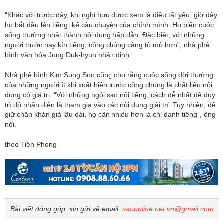
“Khác với trước đây, khi nghỉ hưu được xem là điều tất yếu, giờ đây
họ bắt đầu lên tiếng, kể câu chuyện của chính mình. Họ biến cuộc
sống thường nhật thành nội dung hấp dẫn. Đặc biệt, với những
người trước nay kín tiếng, công chúng càng tò mò hơn”, nhà phê
bình văn hóa Jung Duk-hyun nhận định.
Nhà phê bình Kim Sung Soo cũng cho rằng cuộc sống đời thường
của những người ít khi xuất hiện trước công chúng là chất liệu nội
dung có giá trị. “Với những ngôi sao nổi tiếng, cách dễ nhất để duy
trì độ nhận diện là tham gia vào các nội dung giải trí. Tuy nhiên, để
giữ chân khán giả lâu dài, họ cần nhiều hơn là chỉ danh tiếng”, ông
nói.
theo Tiền Phong
Bài viết đóng góp, xin gửi về email:
saoonline.net.vn@gmail.com