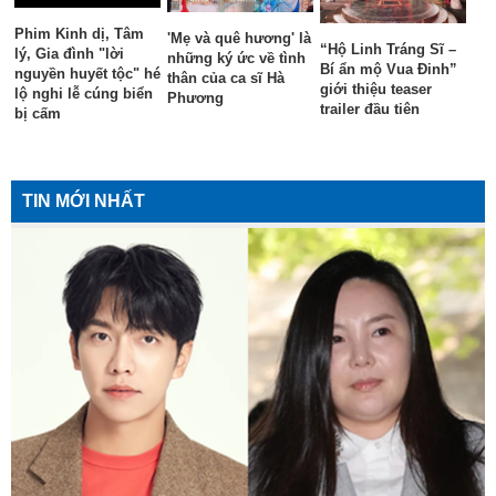
Phim Kinh dị, Tâm
'Mẹ và quê hương' là
“Hộ Linh Tráng Sĩ –
lý, Gia đình "lời
những ký ức về tình
Bí ẩn mộ Vua Đinh”
nguyền huyết tộc" hé
thân của ca sĩ Hà
giới thiệu teaser
lộ nghi lễ cúng biển
Phương
trailer đầu tiên
bị cấm
TIN MỚI NHẤT