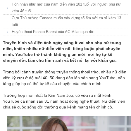
Hôn nhân như mơ của nam diễn viên 101 tuổi với người phụ nữ
kém 46 tuổi
Cựu Thủ tướng Canada muốn xây dựng tổ ấm với ca sĩ kém 13
tuổi
Huyền thoại Franco Baresi của AC Milan qua đời
Truyền hình và điện ảnh ngày càng ít vai cho phụ nữ trung
niên, khiến nhiều nữ diễn viên nổi tiếng buộc phải chuyển
mình. YouTube trở thành không gian mới, nơi họ tự kể
chuyện đời, làm chủ hình ảnh và kết nối lại với khán giả.
Trong bối cảnh truyền thông truyền thống thoái trào, nhiều nữ diễn
viên kỳ cựu ở độ tuổi 40, 50 đang dần lấn sân sang YouTube, nền
tảng giúp họ có thể tự kể câu chuyện của chính mình.
Trường hợp mới nhất là Kim Nam Joo, cô vừa ra mắt kênh
YouTube cá nhân sau 31 năm hoạt động nghệ thuật. Nữ diễn viên
chia sẻ cuộc sống đời thường qua kênh mang tên chính cô.