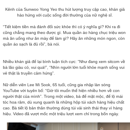
Kênh của Sunwoo Yong Yeo thu hút lượng truy cập cao, khán giả
hào hứng với cuộc sống đời thường của nữ nghệ sĩ.
“Tiết kiệm tiền mà đánh đổi sức khỏe thì có ý nghĩa gì? Khi ra đi
cũng chẳng mang theo được gì. Mua quần áo hàng chục triệu won
mà ăn uống như ăn mày để làm gì? Hãy ăn những món ngon, còn
quần áo sạch là đủ rồi”, bà nói.
Nhiều khán giả để lại bình luận tích cực: “Như đang xem sitcom về
bà lão giàu có, vui quá!”, “Nhìn người lớn tuổi khỏe mạnh sống vui
vẻ thật là truyền cảm hứng”.
Nữ diễn viên Lee Mi Sook, 65 tuổi, cũng gia nhập làn sóng
YouTube với tuyên bố: “Giờ tôi muốn thể hiện nhiều hơn về con
người thật của mình”. Trong một video, bà để mặt mộc, để lộ mái
tóc hoa râm, dù xung quanh là những hộp túi xách hàng hiệu chất
cao. Bà tiết lộ bản thân thường dùng túi vải sinh thái thay vì hàng
hiệu. Video đã vượt mốc một triệu lượt xem chỉ trong bốn ngày.