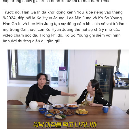
hiện trong show giải trí cá nhân kể từ khi ra mắt năm 1994.
Trước đó, Han Ga In đã khởi động kênh YouTube riêng vào tháng
9/2024, tiếp nối là Ko Hyun Joung, Lee Min Jung và Ko So Young.
Han Ga In và Lee Min Jung tạo sự đồng cảm khi chia sẻ vai trò làm
mẹ trong đời thực, còn Ko Hyun Joung thu hút sự chú ý nhờ các
video chăm sóc da. Trong khi đó, Ko So Young ghi điểm với hình
ảnh đời thường giản dị, gần gũi.