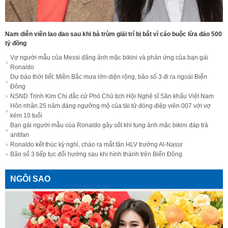
Nam diễn viên lao đao sau khi bà trùm giải trí bị bắt vì cáo buộc lừa đảo 500
tỷ đồng
Vợ người mẫu của Messi đăng ảnh mặc bikini và phản ứng của bạn gái
Ronaldo
Dự báo thời tiết: Miền Bắc mưa lớn diện rộng, bão số 3 đi ra ngoài Biển
Đông
NSND Trịnh Kim Chi đắc cử Phó Chủ tịch Hội Nghệ sĩ Sân khấu Việt Nam
Hôn nhân 25 năm đáng ngưỡng mộ của tài tử đóng điệp viên 007 với vợ
kém 10 tuổi
Bạn gái người mẫu của Ronaldo gây sốt khi tung ảnh mặc bikini đáp trả
antifan
Ronaldo kết thúc kỳ nghỉ, chào ra mắt tân HLV trưởng Al-Nassr
Bão số 3 tiếp tục đổi hướng sau khi hình thành trên Biển Đông
NGÔI SAO