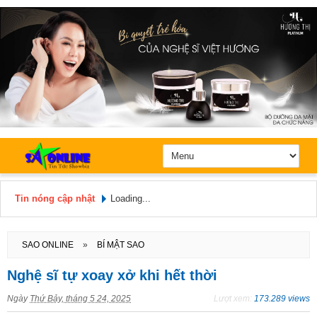
Tin nóng cập nhật
Loading...
Hôm nay: Thứ 5, Ngày 6 / 8 /
2026
SAO ONLINE
»
BÍ MẬT SAO
Nghệ sĩ tự xoay xở khi hết thời
Ngày
Thứ Bảy, tháng 5 24, 2025
Lượt xem:
173.289 views