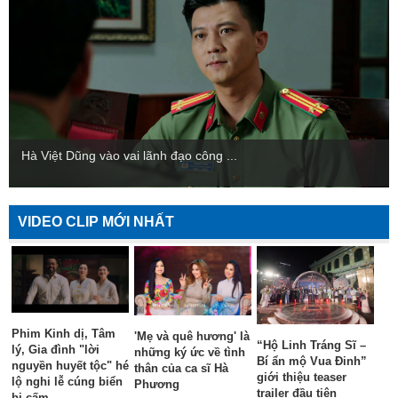
Hà Việt Dũng vào vai lãnh đạo công ...
VIDEO CLIP MỚI NHẤT
Phim Kinh dị, Tâm
'Mẹ và quê hương' là
“Hộ Linh Tráng Sĩ –
lý, Gia đình "lời
những ký ức về tình
Bí ẩn mộ Vua Đinh”
nguyền huyết tộc" hé
thân của ca sĩ Hà
giới thiệu teaser
lộ nghi lễ cúng biển
Phương
trailer đầu tiên
bị cấm