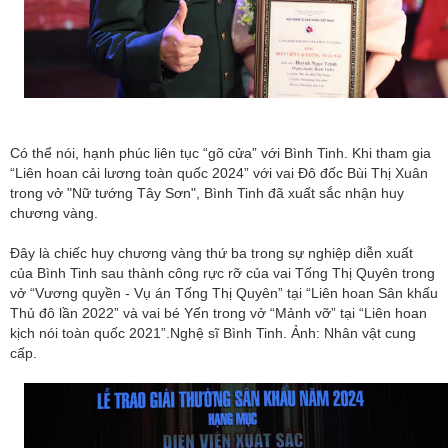
Có thể nói, hạnh phúc liên tục “gõ cửa” với Bình Tinh. Khi tham gia
“Liên hoan cải lương toàn quốc 2024” với vai Đô đốc Bùi Thị Xuân
trong vở "Nữ tướng Tây Sơn", Bình Tinh đã xuất sắc nhận huy
chương vàng.
Đây là chiếc huy chương vàng thứ ba trong sự nghiệp diễn xuất
của Bình Tinh sau thành công rực rỡ của vai Tống Thị Quyên trong
vở “Vương quyền - Vụ án Tống Thị Quyên” tại “Liên hoan Sân khấu
Thủ đô lần 2022” và vai bé Yến trong vở “Mảnh vỡ” tại “Liên hoan
kịch nói toàn quốc 2021”.Nghệ sĩ Bình Tinh. Ảnh: Nhân vật cung
cấp.