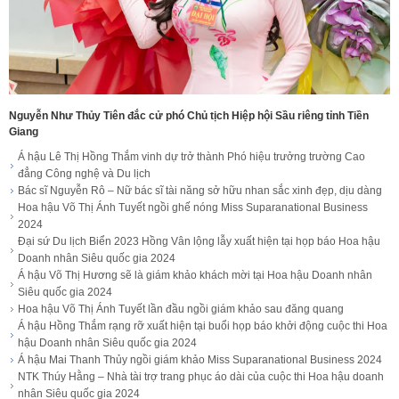
Nguyễn Như Thủy Tiên đắc cử phó Chủ tịch Hiệp hội Sầu riêng tỉnh Tiền
Giang
Á hậu Lê Thị Hồng Thắm vinh dự trở thành Phó hiệu trưởng trường Cao
đẳng Công nghệ và Du lịch
Bác sĩ Nguyễn Rô – Nữ bác sĩ tài năng sở hữu nhan sắc xinh đẹp, dịu dàng
Hoa hậu Võ Thị Ánh Tuyết ngồi ghế nóng Miss Suparanational Business
2024
Đại sứ Du lịch Biển 2023 Hồng Vân lộng lẫy xuất hiện tại họp báo Hoa hậu
Doanh nhân Siêu quốc gia 2024
Á hậu Võ Thị Hương sẽ là giám khảo khách mời tại Hoa hậu Doanh nhân
Siêu quốc gia 2024
Hoa hậu Võ Thị Ánh Tuyết lần đầu ngồi giám khảo sau đăng quang
Á hậu Hồng Thắm rạng rỡ xuất hiện tại buổi họp báo khởi động cuộc thi Hoa
hậu Doanh nhân Siêu quốc gia 2024
Á hậu Mai Thanh Thủy ngồi giám khảo Miss Suparanational Business 2024
NTK Thúy Hằng – Nhà tài trợ trang phục áo dài của cuộc thi Hoa hậu doanh
nhân Siêu quốc gia 2024