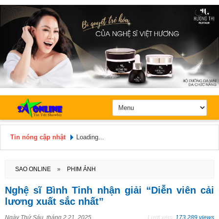
Tin nóng cập nhật
Loading...
Hôm nay: Thứ 6, Ngày 7 / 8 /
2026
SAO ONLINE
»
PHIM ẢNH
Nghệ sĩ Bình Tinh nhận giải “Diễn viên cải
lương xuất sắc nhất”
Ngày
Thứ Sáu, tháng 2 21, 2025
Lượt xem:
173.289 views