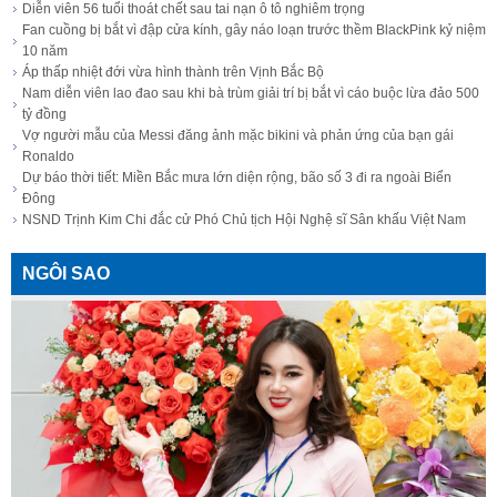
Diễn viên 56 tuổi thoát chết sau tai nạn ô tô nghiêm trọng
Fan cuồng bị bắt vì đập cửa kính, gây náo loạn trước thềm BlackPink kỷ niệm
10 năm
Áp thấp nhiệt đới vừa hình thành trên Vịnh Bắc Bộ
Nam diễn viên lao đao sau khi bà trùm giải trí bị bắt vì cáo buộc lừa đảo 500
tỷ đồng
Vợ người mẫu của Messi đăng ảnh mặc bikini và phản ứng của bạn gái
Ronaldo
Dự báo thời tiết: Miền Bắc mưa lớn diện rộng, bão số 3 đi ra ngoài Biển
Đông
NSND Trịnh Kim Chi đắc cử Phó Chủ tịch Hội Nghệ sĩ Sân khấu Việt Nam
NGÔI SAO