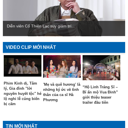
Diễn viên Cổ Thiên Lạc suy giảm trí...
VIDEO CLIP MỚI NHẤT
Phim Kinh dị, Tâm
'Mẹ và quê hương' là
“Hộ Linh Tráng Sĩ –
lý, Gia đình "lời
những ký ức về tình
Bí ẩn mộ Vua Đinh”
nguyền huyết tộc" hé
thân của ca sĩ Hà
giới thiệu teaser
lộ nghi lễ cúng biển
Phương
trailer đầu tiên
bị cấm
TIN MỚI NHẤT