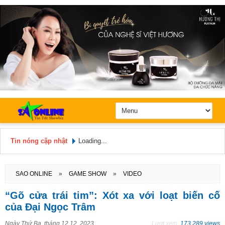
Tin nóng cập nhật
Loading...
Hôm nay: Thứ 7, Ngày 8 / 8 /
2026
SAO ONLINE
»
GAME SHOW
»
VIDEO
“Gõ cửa trái tim”: Xót xa với loạt biến cố
của Đại Ngọc Trâm
Ngày
Thứ Ba, tháng 12 12, 2023
Lượt xem:
173.289 views