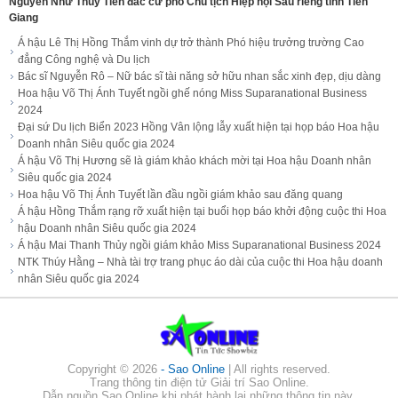
Nguyễn Như Thủy Tiên đắc cử phó Chủ tịch Hiệp hội Sầu riêng tỉnh Tiền
Giang
Á hậu Lê Thị Hồng Thắm vinh dự trở thành Phó hiệu trưởng trường Cao
đẳng Công nghệ và Du lịch
Bác sĩ Nguyễn Rô – Nữ bác sĩ tài năng sở hữu nhan sắc xinh đẹp, dịu dàng
Hoa hậu Võ Thị Ánh Tuyết ngồi ghế nóng Miss Suparanational Business
2024
Đại sứ Du lịch Biển 2023 Hồng Vân lộng lẫy xuất hiện tại họp báo Hoa hậu
Doanh nhân Siêu quốc gia 2024
Á hậu Võ Thị Hương sẽ là giám khảo khách mời tại Hoa hậu Doanh nhân
Siêu quốc gia 2024
Hoa hậu Võ Thị Ánh Tuyết lần đầu ngồi giám khảo sau đăng quang
Á hậu Hồng Thắm rạng rỡ xuất hiện tại buổi họp báo khởi động cuộc thi Hoa
hậu Doanh nhân Siêu quốc gia 2024
Á hậu Mai Thanh Thủy ngồi giám khảo Miss Suparanational Business 2024
NTK Thúy Hằng – Nhà tài trợ trang phục áo dài của cuộc thi Hoa hậu doanh
nhân Siêu quốc gia 2024
Copyright ©
2026
- Sao Online
| All rights reserved.
Trang thông tin điện tử Giải trí Sao Online.
Dẫn nguồn Sao Online khi phát hành lại những thông tin này.