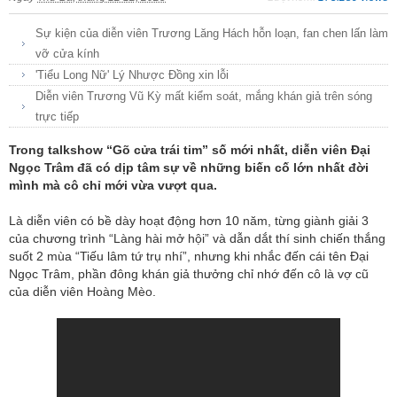
Sự kiện của diễn viên Trương Lăng Hách hỗn loạn, fan chen lấn làm
vỡ cửa kính
'Tiểu Long Nữ' Lý Nhược Đồng xin lỗi
Diễn viên Trương Vũ Kỳ mất kiểm soát, mắng khán giả trên sóng
trực tiếp
Trong talkshow “Gõ cửa trái tim” số mới nhất, diễn viên Đại
Ngọc Trâm đã có dịp tâm sự về những biến cố lớn nhất đời
mình mà cô chỉ mới vừa vượt qua.
Là diễn viên có bề dày hoạt động hơn 10 năm, từng giành giải 3
của chương trình “Làng hài mở hội” và dẫn dắt thí sinh chiến thắng
suốt 2 mùa “Tiếu lâm tứ trụ nhí”, nhưng khi nhắc đến cái tên Đại
Ngọc Trâm, phần đông khán giả thưởng chỉ nhớ đến cô là vợ cũ
của diễn viên Hoàng Mèo.