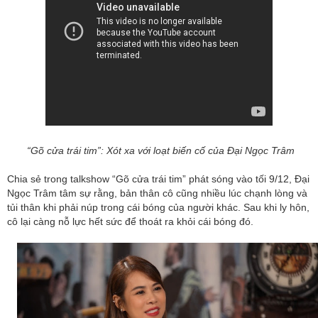
“Gõ cửa trái tim”: Xót xa với loạt biến cố của Đại Ngọc Trâm
Chia sẻ trong talkshow “Gõ cửa trái tim” phát sóng vào tối 9/12, Đại
Ngọc Trâm tâm sự rằng, bản thân cô cũng nhiều lúc chạnh lòng và
tủi thân khi phải núp trong cái bóng của người khác. Sau khi ly hôn,
cô lại càng nỗ lực hết sức để thoát ra khỏi cái bóng đó.