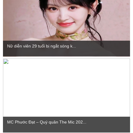
Nữ diễn viên 29 tuổi bị ngắt sóng k...
MC Phước Đạt – Quý quân The Mic 202...