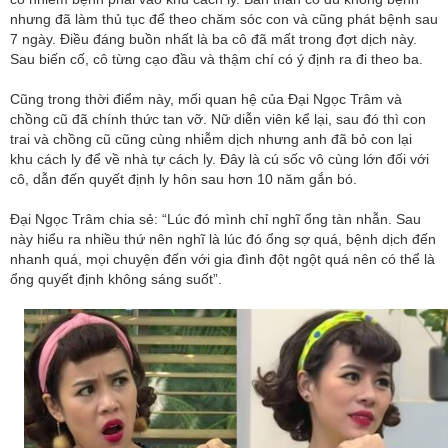
nhưng đã làm thủ tục để theo chăm sóc con và cũng phát bệnh sau
7 ngày. Điều đáng buồn nhất là ba cô đã mất trong đợt dịch này.
Sau biến cố, cô từng cạo đầu và thậm chí có ý định ra đi theo ba.
Cũng trong thời điểm này, mối quan hệ của Đại Ngọc Trâm và
chồng cũ đã chính thức tan vỡ. Nữ diễn viên kể lại, sau đó thì con
trai và chồng cũ cũng cùng nhiễm dịch nhưng anh đã bỏ con lại
khu cách ly để về nhà tự cách ly. Đây là cú sốc vô cùng lớn đối với
cô, dẫn đến quyết định ly hôn sau hơn 10 năm gắn bó.
Đại Ngọc Trâm chia sẻ: “Lúc đó mình chỉ nghĩ ổng tàn nhẫn. Sau
này hiểu ra nhiều thứ nên nghĩ là lúc đó ổng sợ quá, bệnh dịch đến
nhanh quá, mọi chuyện đến với gia đình đột ngột quá nên có thể là
ổng quyết định không sáng suốt”.