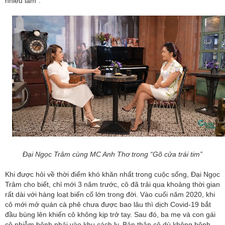
nhiều lắm”.
Đại Ngọc Trâm cùng MC Anh Thơ trong “Gõ cửa trái tim”
Khi được hỏi về thời điểm khó khăn nhất trong cuộc sống, Đại Ngọc
Trâm cho biết, chỉ mới 3 năm trước, cô đã trải qua khoảng thời gian
rất dài với hàng loạt biến cố lớn trong đời. Vào cuối năm 2020, khi
cô mới mở quán cà phê chưa được bao lâu thì dịch Covid-19 bắt
đầu bùng lên khiến cô không kịp trở tay. Sau đó, ba mẹ và con gái
cô nhiễm bệnh phải vào khu cách ly. Bản thân cô dù không bệnh