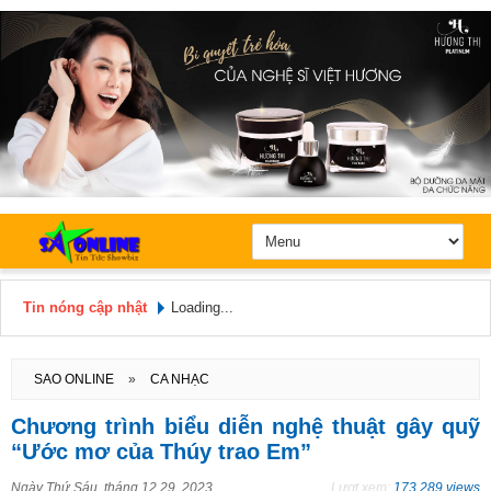
Tin nóng cập nhật
Loading...
Hôm nay: Chủ Nhật, Ngày 9 / 8 /
2026
SAO ONLINE
»
CA NHẠC
Chương trình biểu diễn nghệ thuật gây quỹ
“Ước mơ của Thúy trao Em”
Ngày
Thứ Sáu, tháng 12 29, 2023
Lượt xem:
173.289 views