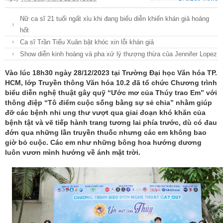
Nữ ca sĩ 21 tuổi ngất xỉu khi đang biểu diễn khiến khán giả hoảng
hốt
Ca sĩ Trần Tiểu Xuân bật khóc xin lỗi khán giả
Show diễn kinh hoàng và pha xử lý thượng thừa của Jennifer Lopez
Vào lúc 18h30 ngày 28/12/2023 tại Trường Đại học Văn hóa TP.
HCM, lớp Truyền thông Văn hóa 10.2 đã tổ chức Chương trình
biểu diễn nghệ thuật gây quỹ “Ước mơ của Thúy trao Em” với
thông điệp “Tô điểm cuộc sống bằng sự sẻ chia” nhằm giúp
đỡ các bệnh nhi ung thư vượt qua giai đoạn khó khăn của
bệnh tật và vẽ tiếp hành trang tương lai phía trước, dù có đau
đớn qua những lần truyền thuốc nhưng các em không bao
giờ bỏ cuộc. Các em như những bông hoa hướng dương
luôn vươn mình hướng về ánh mặt trời.