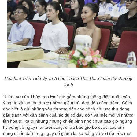
Hoa hậu Trần Tiểu Vy và Á hậu Thạch Thu Thảo tham dự chương
trình
“Ước mơ của Thúy trao Em” gửi gắm những thông điệp nhân văn,
ý nghĩa và lan tỏa được những giá trị tốt đẹp đến cộng đồng. Cách
đặc biệt là gửi những yêu thương đến các bệnh nhi ung thư đang
đấu tranh với căn bệnh quái ác dù có đau đớn và mệt mỏi vì những
lần hóa trị, xạ trị nhưng những chiến binh nhỏ chưa bao giờ ngừng
hy vọng về ngày mai tươi sáng, chưa bao giờ bỏ cuộc, các em
đang chiến đấu từng ngày để giành lại sự sống và vẽ tiếp ước mơ