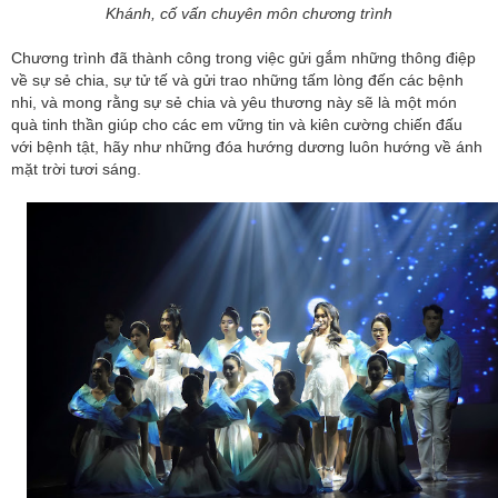
Khánh, cố vấn chuyên môn chương trình
Chương trình đã thành công trong việc gửi gắm những thông điệp
về sự sẻ chia, sự tử tế và gửi trao những tấm lòng đến các bệnh
nhi, và mong rằng sự sẻ chia và yêu thương này sẽ là một món
quà tinh thần giúp cho các em vững tin và kiên cường chiến đấu
với bệnh tật, hãy như những đóa hướng dương luôn hướng về ánh
mặt trời tươi sáng.