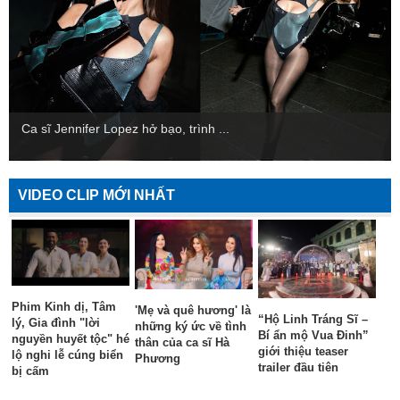
Ca sĩ Jennifer Lopez hở bạo, trình ...
VIDEO CLIP MỚI NHẤT
Phim Kinh dị, Tâm
'Mẹ và quê hương' là
“Hộ Linh Tráng Sĩ –
lý, Gia đình "lời
những ký ức về tình
Bí ẩn mộ Vua Đinh”
nguyền huyết tộc" hé
thân của ca sĩ Hà
giới thiệu teaser
lộ nghi lễ cúng biển
Phương
trailer đầu tiên
bị cấm