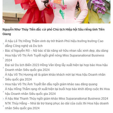
Nguyễn Như Thủy Tiên đắc cử phó Chủ tịch Hiệp hội Sầu riêng tỉnh Tiền
Giang
Á hậu Lê Thị Hồng Thắm vinh dự trở thành Phó hiệu trưởng trường Cao
đẳng Công nghệ và Du lịch
Bác sĩ Nguyễn Rô – Nữ bác sĩ tài năng sở hữu nhan sắc xinh đẹp, dịu dàng
Hoa hậu Võ Thị Ánh Tuyết ngồi ghế nóng Miss Suparanational Business
2024
Đại sứ Du lịch Biển 2023 Hồng Vân lộng lẫy xuất hiện tại họp báo Hoa hậu
Doanh nhân Siêu quốc gia 2024
Á hậu Võ Thị Hương sẽ là giám khảo khách mời tại Hoa hậu Doanh nhân
Siêu quốc gia 2024
Hoa hậu Võ Thị Ánh Tuyết lần đầu ngồi giám khảo sau đăng quang
Á hậu Hồng Thắm rạng rỡ xuất hiện tại buổi họp báo khởi động cuộc thi Hoa
hậu Doanh nhân Siêu quốc gia 2024
Á hậu Mai Thanh Thủy ngồi giám khảo Miss Suparanational Business 2024
NTK Thúy Hằng – Nhà tài trợ trang phục áo dài của cuộc thi Hoa hậu doanh
nhân Siêu quốc gia 2024