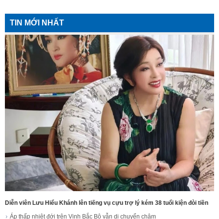
TIN MỚI NHẤT
Diễn viên Lưu Hiểu Khánh lên tiếng vụ cựu trợ lý kém 38 tuổi kiện đòi tiền
Áp thấp nhiệt đới trên Vịnh Bắc Bộ vẫn di chuyển chậm