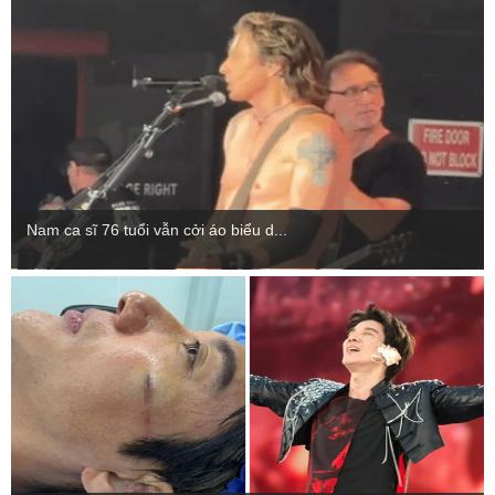
Nam ca sĩ 76 tuổi vẫn cởi áo biểu d...