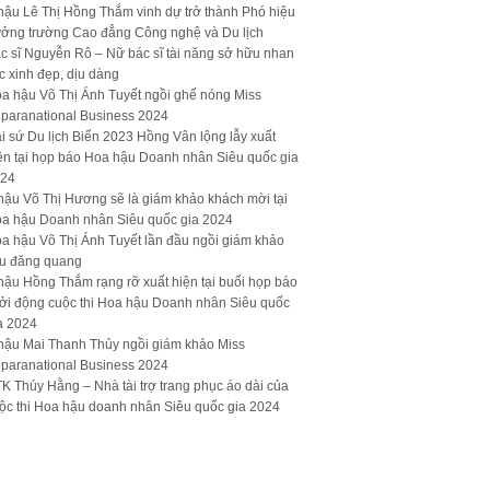
hậu Lê Thị Hồng Thắm vinh dự trở thành Phó hiệu
ưởng trường Cao đẳng Công nghệ và Du lịch
c sĩ Nguyễn Rô – Nữ bác sĩ tài năng sở hữu nhan
c xinh đẹp, dịu dàng
a hậu Võ Thị Ánh Tuyết ngồi ghế nóng Miss
paranational Business 2024
i sứ Du lịch Biển 2023 Hồng Vân lộng lẫy xuất
ện tại họp báo Hoa hậu Doanh nhân Siêu quốc gia
24
hậu Võ Thị Hương sẽ là giám khảo khách mời tại
a hậu Doanh nhân Siêu quốc gia 2024
a hậu Võ Thị Ánh Tuyết lần đầu ngồi giám khảo
u đăng quang
hậu Hồng Thắm rạng rỡ xuất hiện tại buổi họp báo
ởi động cuộc thi Hoa hậu Doanh nhân Siêu quốc
a 2024
hậu Mai Thanh Thủy ngồi giám khảo Miss
paranational Business 2024
K Thúy Hằng – Nhà tài trợ trang phục áo dài của
ộc thi Hoa hậu doanh nhân Siêu quốc gia 2024