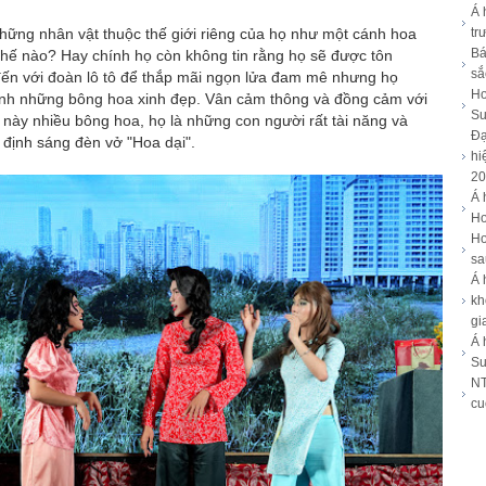
Á 
ững nhân vật thuộc thế giới riêng của họ như một cánh hoa
tr
Bá
thế nào? Hay chính họ còn không tin rằng họ sẽ được tôn
sắ
đến với đoàn lô tô để thắp mãi ngọn lửa đam mê nhưng họ
Ho
ành những bông hoa xinh đẹp. Vân cảm thông và đồng cảm với
Su
 này nhiều bông hoa, họ là những con người rất tài năng và
Đạ
 định sáng đèn vở "Hoa dại".
hi
20
Á 
Ho
Ho
sa
Á 
kh
gi
Á 
Su
NT
cu