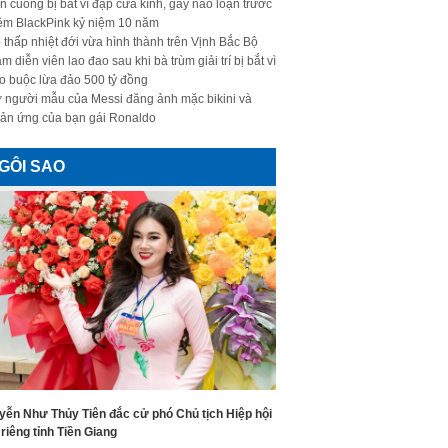
n cuồng bị bắt vì đập cửa kính, gây náo loạn trước
ềm BlackPink kỷ niệm 10 năm
 thấp nhiệt đới vừa hình thành trên Vịnh Bắc Bộ
m diễn viên lao đao sau khi bà trùm giải trí bị bắt vì
o buộc lừa đảo 500 tỷ đồng
 người mẫu của Messi đăng ảnh mặc bikini và
ản ứng của bạn gái Ronaldo
GÔI SAO
yễn Như Thủy Tiên đắc cử phó Chủ tịch Hiệp hội
riêng tỉnh Tiền Giang