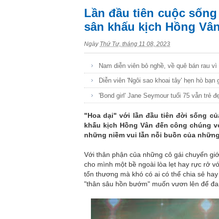
Lần đầu tiên cuộc sống 
sân khấu kịch Hồng Vâ
Ngày
Thứ Tư, tháng 11 08, 2023
Nam diễn viên bỏ nghề, về quê bán rau vì 
Diễn viên 'Ngôi sao khoai tây' hẹn hò bạn 
'Bond girl' Jane Seymour tuổi 75 vẫn trẻ 
"Hoa dại" với lần đầu tiên đời sống củ
khấu kịch Hồng Vân đến công chúng với
những niềm vui lẫn nỗi buồn của những 
Với thân phận của những cô gái chuyển giớ
cho mình một bề ngoài lòa lẹt hay rực rở 
tổn thương mà khó có ai có thể chia sẻ ha
"thân sâu hồn bướm" muốn vươn lên để đa