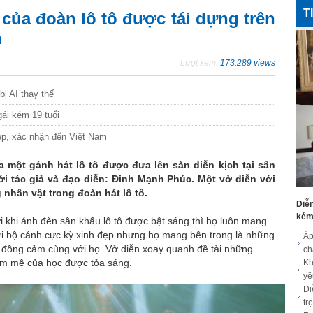
T
của đoàn lô tô được tái dựng trên
n
Lượt xem:
173.289 views
bị AI thay thế
gái kém 19 tuổi
đẹp, xác nhận đến Việt Nam
a một gánh hát lô tô được đưa lên sàn diễn kịch tại sân
 tác giả và đạo diễn: Đinh Mạnh Phúc. Một vở diễn với
nhân vật trong đoàn hát lô tô.
Diễn
kém 
i khi ánh đèn sân khấu lô tô được bật sáng thì họ luôn mang
với bộ cánh cực kỳ xinh đẹp nhưng họ mang bên trong là những
Áp
y đồng cảm cùng với họ. Vở diễn xoay quanh đề tài những
c
m mê của học được tỏa sáng.
Kh
yê
Di
tr