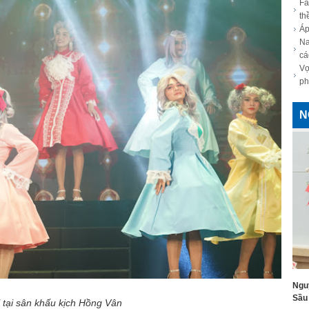
Fa
th
Áp
Na
cá
Vợ
ph
N
Ngu
Sầu 
 tại
sân khấu kịch Hồng Vân