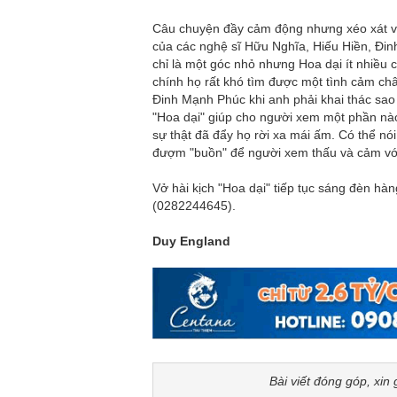
Câu chuyện đầy cảm động nhưng xéo xát và 
của các nghệ sĩ Hữu Nghĩa, Hiếu Hiền, Đ
chỉ là một góc nhỏ nhưng Hoa dại ít nhiều
chính họ rất khó tìm được một tình cảm chân
Đinh Mạnh Phúc khi anh phải khai thác sa
"Hoa dại" giúp cho người xem một phần nào
sự thật đã đẩy họ rời xa mái ấm. Có thể nó
đượm "buồn" để người xem thấu và cảm vớ
Vở hài kịch "Hoa dại" tiếp tục sáng đèn hà
(0282244645).
Duy England
Bài viết đóng góp, xin 