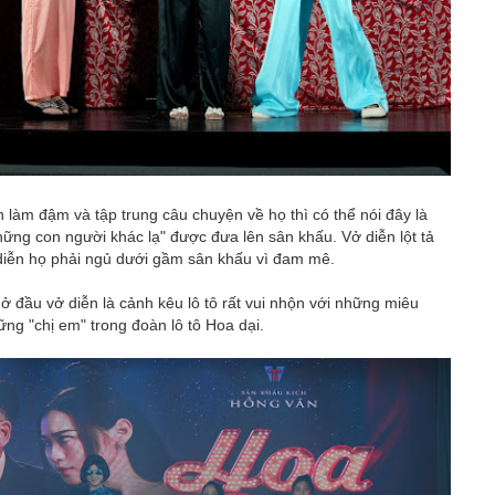
n làm đậm và tập trung câu chuyện về họ thì có thể nói đây là
ững con người khác lạ" được đưa lên sân khấu. Vở diễn lột tả
diễn họ phải ngủ dưới gầm sân khấu vì đam mê.
 đầu vở diễn là cảnh kêu lô tô rất vui nhộn với những miêu
ững "chị em" trong đoàn lô tô Hoa dại.