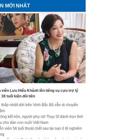
IN MỚI NHẤT
 viên Lưu Hiểu Khánh lên tiếng vụ cựu trợ lý
38 tuổi kiện đòi tiền
 thấp nhiệt đới trên Vịnh Bắc Bộ vẫn di chuyển
hậm
ông kết hôn, người phụ nữ Thụy Sĩ dành trọn tình
u cho đàn con nuôi Việt Nam
ễn viên 56 tuổi thoát chết sau tai nạn ô tô nghiêm
ọng