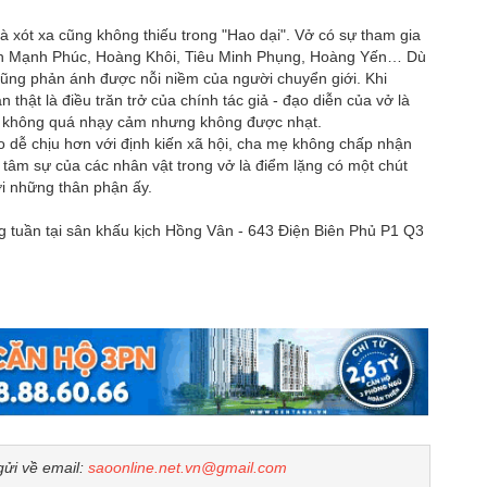
xót xa cũng không thiếu trong "Hao dại". Vở có sự tham gia
inh Mạnh Phúc, Hoàng Khôi, Tiêu Minh Phụng, Hoàng Yến… Dù
 cũng phản ánh được nỗi niềm của người chuyển giới. Khi
 thật là điều trăn trở của chính tác giả - đạo diễn của vở là
o không quá nhạy cảm nhưng không được nhạt.
 dễ chịu hơn với định kiến xã hội, cha mẹ không chấp nhận
i tâm sự của các nhân vật trong vở là điểm lặng có một chút
i những thân phận ấy.
ng tuần tại sân khấu kịch Hồng Vân - 643 Điện Biên Phủ P1 Q3
gửi về email:
saoonline.net.vn@gmail.com