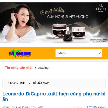
Tin nóng cập nhật
Loading...
Hôm nay: Thứ 6, Ngày 7 / 8 /
2026
SAO ONLINE
»
BÍ MẬT SAO
Leonardo DiCaprio xuất hiện cùng phụ nữ bí
ẩn
Ngày
Thứ Hai, tháng 7 03, 2023
Lượt xem:
173.289 views