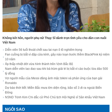
Không kết hôn, người phụ nữ Thụy Sĩ dành trọn tình yêu cho đàn con nuôi
Việt Nam
Diễn viên 56 tuổi thoát chết sau tai nạn ô tô nghiêm trọng
Fan cuồng bị bắt vì đập cửa kính, gây náo loạn trước thềm BlackPink kỷ niệm
10 năm
Áp thấp nhiệt đới vừa hình thành trên Vịnh Bắc Bộ
Nam diễn viên lao đao sau khi bà trùm giải trí bị bắt vì cáo buộc lừa đảo 500
tỷ đồng
Vợ người mẫu của Messi đăng ảnh mặc bikini và phản ứng của bạn gái
Ronaldo
Dự báo thời tiết: Miền Bắc mưa lớn diện rộng, bão số 3 đi ra ngoài Biển
Đông
NSND Trịnh Kim Chi đắc cử Phó Chủ tịch Hội Nghệ sĩ Sân khấu Việt Nam
NGÔI SAO