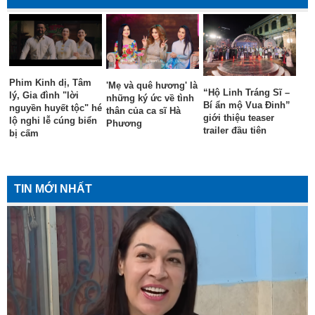
Phim Kinh dị, Tâm
'Mẹ và quê hương' là
“Hộ Linh Tráng Sĩ –
lý, Gia đình "lời
những ký ức về tình
Bí ẩn mộ Vua Đinh”
nguyền huyết tộc" hé
thân của ca sĩ Hà
giới thiệu teaser
lộ nghi lễ cúng biển
Phương
trailer đầu tiên
bị cấm
TIN MỚI NHẤT