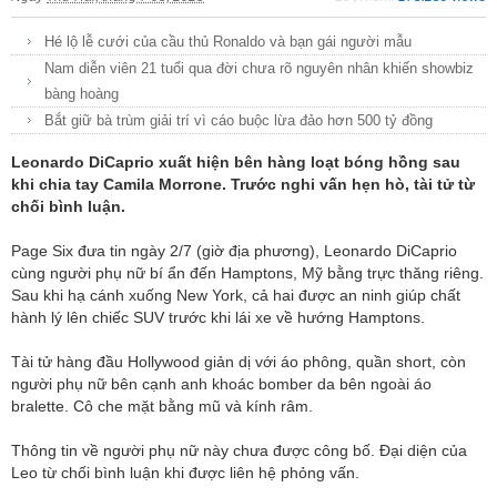
Hé lộ lễ cưới của cầu thủ Ronaldo và bạn gái người mẫu
Nam diễn viên 21 tuổi qua đời chưa rõ nguyên nhân khiến showbiz
bàng hoàng
Bắt giữ bà trùm giải trí vì cáo buộc lừa đảo hơn 500 tỷ đồng
Leonardo DiCaprio xuất hiện bên hàng loạt bóng hồng sau
khi chia tay Camila Morrone. Trước nghi vấn hẹn hò, tài tử từ
chối bình luận.
Page Six đưa tin ngày 2/7 (giờ địa phương), Leonardo DiCaprio
cùng người phụ nữ bí ẩn đến Hamptons, Mỹ bằng trực thăng riêng.
Sau khi hạ cánh xuống New York, cả hai được an ninh giúp chất
hành lý lên chiếc SUV trước khi lái xe về hướng Hamptons.
Tài tử hàng đầu Hollywood giản dị với áo phông, quần short, còn
người phụ nữ bên cạnh anh khoác bomber da bên ngoài áo
bralette. Cô che mặt bằng mũ và kính râm.
Thông tin về người phụ nữ này chưa được công bố. Đại diện của
Leo từ chối bình luận khi được liên hệ phỏng vấn.