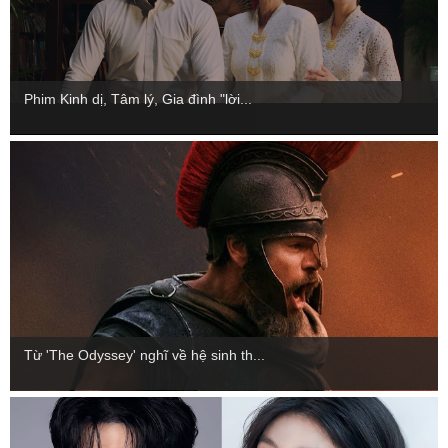
Phim Kinh dị, Tâm lý, Gia đình "lời...
Từ 'The Odyssey' nghĩ về hệ sinh th...