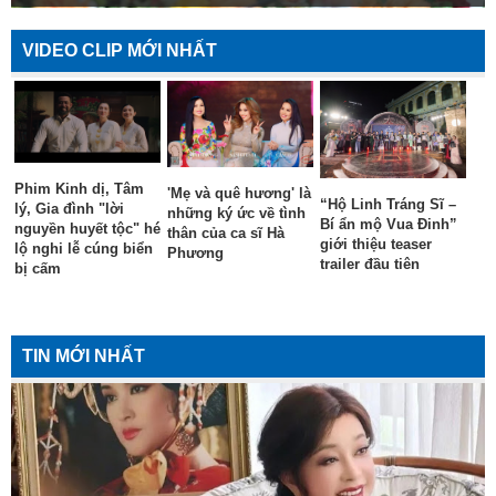
VIDEO CLIP MỚI NHẤT
Phim Kinh dị, Tâm
'Mẹ và quê hương' là
“Hộ Linh Tráng Sĩ –
lý, Gia đình "lời
những ký ức về tình
Bí ẩn mộ Vua Đinh”
nguyền huyết tộc" hé
thân của ca sĩ Hà
giới thiệu teaser
lộ nghi lễ cúng biển
Phương
trailer đầu tiên
bị cấm
TIN MỚI NHẤT