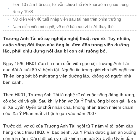
Hơn 10 năm trôi qua, tôi vẫn chưa thể rời khỏi xóm nghèo trong
Reply 1988
Nữ diễn viên 46 tuổi nhập viện sau tai nạn trên phim trường
Nam diễn viên bỏ nghề, về quê bán rau vì bị AI thay thế
Trương Anh Tài có sự nghiệp nghệ thuật rực rỡ. Tuy nhiên,
cuộc sống đời thực của ông lại đơn độc trong viện dưỡng
lão, phải chịu đựng nỗi đau bị con cái ruồng bỏ.
Ngày 15/6, HK01 đưa tin nam diễn viên gạo cội Trương Anh Tài
qua đời ở tuổi 89 vì bệnh tật. Nguồn tin trong giới cho biết ngôi sao
Thiên long bát bộ mất trong viện dưỡng lão, không có người nhà
bên cạnh.
Theo HK01, Trương Anh Tài là nghệ sĩ có cuộc sống đáng thương,
cô độc khi về già. Sau khi ly hôn vợ Xa Ỷ Phân, ông bị con gái là ca
sĩ Xa Uyển Uyển từ chối nhận cha, không nhận trách nhiệm chăm
sóc. Xa Ỷ Phân mất vì bệnh gan vào năm 2007.
Trước đó, vợ cũ của Trương Anh Tài ngồi tù 7 năm vì tội trộm cắp
hàng chục triệu HKD. Vì bạo bệnh, Xa Ỷ Phân được giảm án xuống
còn 5,5 năm. Cái chết của vợ cũ khiến con gái Xa Uyển Uyển dần