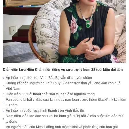
Diễn viên Lưu Hiểu Khánh lên tiếng vụ cựu trợ lý kém 38 tuổi kiện đòi tiền
Áp thấp nhiệt đới trên Vịnh Bắc Bộ vẫn di chuyển chậm
Không kết hôn, người phụ nữ Thụy Sĩ dành trọn tình yêu cho đàn con nuôi
Việt Nam
Diễn viên 56 tuổi thoát chết sau tai nạn ô tô nghiêm trọng
Fan cuồng bị bắt vì đập cửa kính, gây náo loạn trước thềm BlackPink kỷ niệm
10 năm
Áp thấp nhiệt đới vừa hình thành trên Vịnh Bắc Bộ
Nam diễn viên lao đao sau khi bà trùm giải trí bị bắt vì cáo buộc lừa đảo 500
tỷ đồng
Vợ người mẫu của Messi đăng ảnh mặc bikini và phản ứng của bạn gái