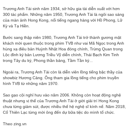
Trương Anh Tài sinh năm 1934, sở hữu gia tài diễn xuất với hơn
300 tác phẩm. Những năm 1950, Trương Anh Tài là ngôi sao sáng
của màn ảnh Hong Kong, nổi tiếng ngang hàng với Hồ Phong, Lữ
Kỳ và Tạ Hiền.
Bước sang thập niên 1980, Trương Anh Tài trở thành gương mặt
khách mời quen thuộc trong phim TVB như vai Mã Ngọc trong Anh
hùng xạ điêu bản Huỳnh Nhật Hoa đóng chính, Trừng Quan trong
Lộc đỉnh ký bản Lương Triều Vỹ diễn chính, Thái Bạch Kim Tinh
trong Tây du ký, Phong thần bảng, Tầm Tần ký...
Ngoài ra, Trương Anh Tài còn là diễn viên lồng tiếng bậc thầy của
showbiz Hương Cảng. Ông tham gia lồng tiếng cho phim truyền
hình TVB từ những năm 1970.
Sao gạo cội nghỉ hưu vào năm 2006. Không còn hoạt động nghệ
thuật nhưng vị thế của Trương Anh Tài ở giới giải trí Hong Kong
chưa từng giảm sút, được nhiều thế hệ nghệ sĩ kính nể. Năm 2018,
Cổ Thiên Lạc từng mời ông đến dự bữa tiệc do mình tổ chức.
Theo zing.vn