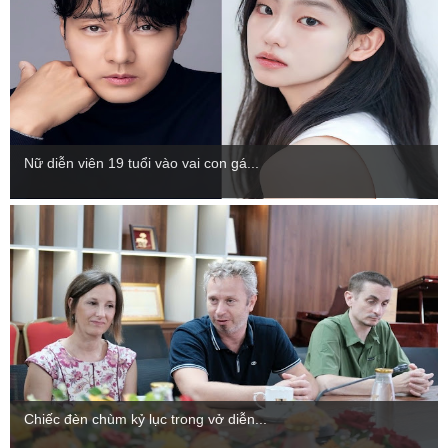
Nữ diễn viên 19 tuổi vào vai con gá...
Chiếc đèn chùm kỷ lục trong vở diễn...