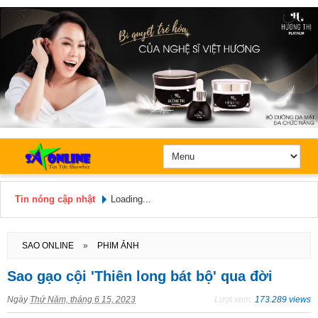
Tin nóng cập nhật
Loading...
Hôm nay: Thứ 7, Ngày 8 / 8 /
2026
SAO ONLINE
»
PHIM ẢNH
Sao gạo cội 'Thiên long bát bộ' qua đời
Ngày
Thứ Năm, tháng 6 15, 2023
Lượt xem:
173.289 views