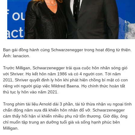
Bạn gái đồng hành cùng Schwarzenegger trong hoạt động từ thiện.
Ảnh: lanacion.
Trước Milligan, Schwarzenegger trải qua cuộc hôn nhân sóng gió
với Shriver. Họ kết hôn năm 1986 và có 4 người con. Tới năm
2011, Shriver quyết định ly hôn khi phát hiện chồng bí mật có con
riêng với người giúp việc Mildred Baena. Họ chính thức hoàn tất
thủ tục ly hôn vào năm 2021.
Trong phim tài liệu Arnold dài 3 phần, tài tử thừa nhận vụ ngoại tình
chấn động năm xưa đã khiến hôn nhân đổ vỡ. Schwarzenegger
cảm thấy hối hận vì khiến nhiều phụ nữ tổn thương. Giờ đây, ông
chỉ muốn tập trung an dưỡng tuổi già và sống hạnh phúc bên
Milligan.