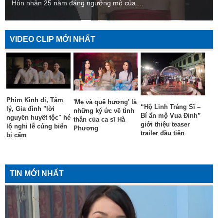
Hôn nhân 25 năm đáng ngưỡng mộ của ...
VIDEO CLIP MỚI NHẤT
Phim Kinh dị, Tâm
'Mẹ và quê hương' là
“Hộ Linh Tráng Sĩ –
lý, Gia đình "lời
những ký ức về tình
Bí ẩn mộ Vua Đinh”
nguyền huyết tộc" hé
thân của ca sĩ Hà
giới thiệu teaser
lộ nghi lễ cúng biển
Phương
trailer đầu tiên
bị cấm
TIN MỚI NHẤT