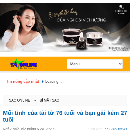
Tin nóng cập nhật
Loading...
Hôm nay: Thứ 6, Ngày 7 / 8 /
2026
SAO ONLINE
»
BÍ MẬT SAO
Mối tình của tài tử 76 tuổi và bạn gái kém 27
tuổi
Ngày
Thứ Bảy, tháng 6 24, 2023
Lượt xem:
173.289 views