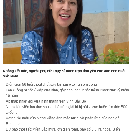
Không kết hôn, người phụ nữ Thụy Sĩ dành trọn tình yêu cho đàn con nuôi
Việt Nam
Diễn viên 56 tuổi thoát chết sau tai nạn ô tô nghiêm trọng
Fan cuồng bị bắt vì đập cửa kính, gây náo loạn trước thềm BlackPink kỷ niệm
10 năm
Áp thấp nhiệt đới vừa hình thành trên Vịnh Bắc Bộ
Nam diễn viên lao đao sau khi bà trùm giải trí bị bắt vì cáo buộc lừa đảo 500
tỷ đồng
Vợ người mẫu của Messi đăng ảnh mặc bikini và phản ứng của bạn gái
Ronaldo
Dự báo thời tiết: Miền Bắc mưa lớn diện rộng, bão số 3 đi ra ngoài Biển