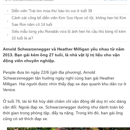
Diễn viên 'Trái tim mùa thu' báo tin vui ở tuổi 39
Cảnh sát công bố diễn viên Kim Soo Hyun vô tội, không hẹn hò Kim
Sae Ron năm cô 14 tuổi
Siêu mẫu từng yêu Ronaldo vừa lộ ảnh hẹn hò cầu thủ bóng rổ kém
10 tuổi là ai?
Arnold Schwarzenegger và Heather Milligan yêu nhau từ năm
2013. Bạn gái kém ông 27 tuổi, là nhà vật lý trị liệu cho vận
động viên chuyên nghiệp.
People đưa tin ngày 22/6 (giờ địa phương), Arnold
Schwarzenegger tận hưởng ngày nghỉ cùng bạn gái Heather
Milligan. Hai người được nhìn thấy đạp xe dạo quanh khu dân cư ở
Venice.
Ở tuổi 76, tài tử Kẻ hủy diệt chăm chỉ vận động để duy trì vóc dáng
cân đối. Ngoài đạp xe, Schwarzenegger dường như dành toàn bộ
thời gian trong phòng tập, đẩy tạ nặng. Trong khi đó, bạn gái ông
cũng có sở thích đạp xe.