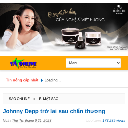
Tin nóng cập nhật
Loading...
Hôm nay: Thứ 7, Ngày 8 / 8 /
2026
SAO ONLINE
»
BÍ MẬT SAO
Johnny Depp trở lại sau chấn thương
Ngày
Thứ Tư, tháng 6 21, 2023
Lượt xem:
173.289 views