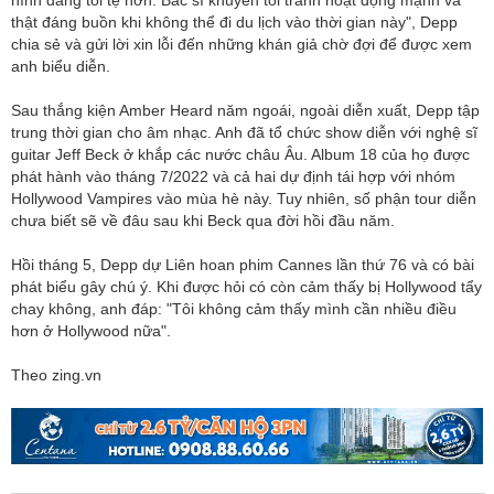
thật đáng buồn khi không thể đi du lịch vào thời gian này", Depp
chia sẻ và gửi lời xin lỗi đến những khán giả chờ đợi để được xem
anh biểu diễn.
Sau thắng kiện Amber Heard năm ngoái, ngoài diễn xuất, Depp tập
trung thời gian cho âm nhạc. Anh đã tổ chức show diễn với nghệ sĩ
guitar Jeff Beck ở khắp các nước châu Âu. Album 18 của họ được
phát hành vào tháng 7/2022 và cả hai dự định tái hợp với nhóm
Hollywood Vampires vào mùa hè này. Tuy nhiên, số phận tour diễn
chưa biết sẽ về đâu sau khi Beck qua đời hồi đầu năm.
Hồi tháng 5, Depp dự Liên hoan phim Cannes lần thứ 76 và có bài
phát biểu gây chú ý. Khi được hỏi có còn cảm thấy bị Hollywood tẩy
chay không, anh đáp: "Tôi không cảm thấy mình cần nhiều điều
hơn ở Hollywood nữa".
Theo zing.vn