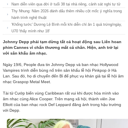
Nam diễn viên qua đời ở tuổi 38 tại nhà riêng, cảnh sát nghi tự tử
Thy Nhung: Năm 2026 đánh dấu thêm nhiều cột mốc ý nghĩa trong
hành trình nghệ thuật
'Khổng tước' Dương Lệ Bình mỗi khi diễn chỉ ăn 1 quả trứng/ngày,
U70 'thấy mình như 18'
Johnny Depp phải tạm dừng tất cả hoạt động sau Liên hoan
phim Cannes vì chấn thương mắt cá chân. Hiện, anh trở lại
với sân khấu âm nhạc.
Ngày 19/6, People đưa tin Johnny Depp và ban nhạc Hollywood
Vampires trình diễn bùng nổ trên sân khấu lễ hội Pinkpop ở Hà
Lan. Sau đó, họ di chuyển đến Bỉ để phục vụ khán giả tại lễ hội âm
nhạc Graspop Metal Meet.
Tài tử Cướp biển vùng Caribbean rất vui khi được hòa mình vào
âm nhạc cùng Alice Cooper. Trên mạng xã hội, thành viên Joe
Elliott của ban nhạc rock Def Leppard đăng ảnh trong hậu trường
với Depp.