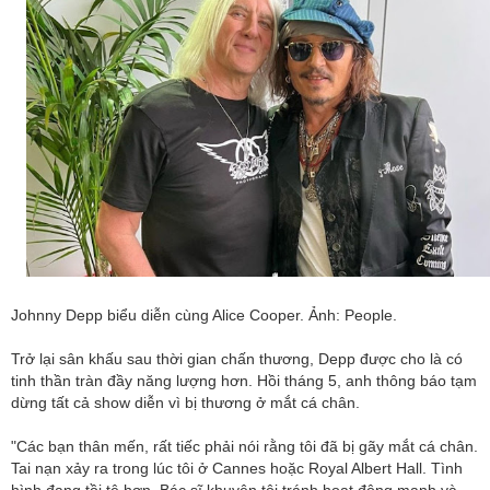
Johnny Depp biểu diễn cùng Alice Cooper. Ảnh: People.
Trở lại sân khấu sau thời gian chấn thương, Depp được cho là có
tinh thần tràn đầy năng lượng hơn. Hồi tháng 5, anh thông báo tạm
dừng tất cả show diễn vì bị thương ở mắt cá chân.
"Các bạn thân mến, rất tiếc phải nói rằng tôi đã bị gãy mắt cá chân.
Tai nạn xảy ra trong lúc tôi ở Cannes hoặc Royal Albert Hall. Tình
hình đang tồi tệ hơn. Bác sĩ khuyên tôi tránh hoạt động mạnh và