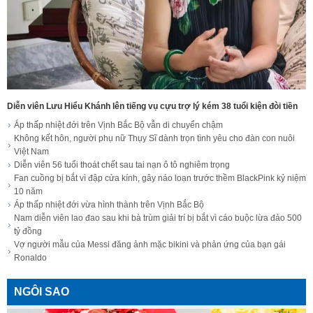
Diễn viên Lưu Hiểu Khánh lên tiếng vụ cựu trợ lý kém 38 tuổi kiện đòi tiền
Áp thấp nhiệt đới trên Vịnh Bắc Bộ vẫn di chuyển chậm
Không kết hôn, người phụ nữ Thụy Sĩ dành trọn tình yêu cho đàn con nuôi
Việt Nam
Diễn viên 56 tuổi thoát chết sau tai nạn ô tô nghiêm trọng
Fan cuồng bị bắt vì đập cửa kính, gây náo loạn trước thềm BlackPink kỷ niệm
10 năm
Áp thấp nhiệt đới vừa hình thành trên Vịnh Bắc Bộ
Nam diễn viên lao đao sau khi bà trùm giải trí bị bắt vì cáo buộc lừa đảo 500
tỷ đồng
Vợ người mẫu của Messi đăng ảnh mặc bikini và phản ứng của bạn gái
Ronaldo
NGÔI SAO