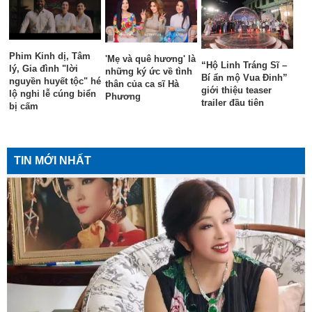
Phim Kinh dị, Tâm
'Mẹ và quê hương' là
“Hộ Linh Tráng Sĩ –
lý, Gia đình "lời
những ký ức về tình
Bí ẩn mộ Vua Đinh”
nguyền huyết tộc" hé
thân của ca sĩ Hà
giới thiệu teaser
lộ nghi lễ cúng biển
Phương
trailer đầu tiên
bị cấm
TIN MỚI NHẤT