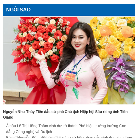
NGÔI SAO
Nguyễn Như Thủy Tiên đắc cử phó Chủ tịch Hiệp hội Sầu riêng tỉnh Tiền
Giang
Á hậu Lê Thị Hồng Thắm vinh dự trở thành Phó hiệu trưởng trường Cao
đẳng Công nghệ và Du lịch
Bác sĩ Nguyễn Rô – Nữ bác sĩ tài năng sở hữu nhan sắc xinh đẹp, dịu dàng