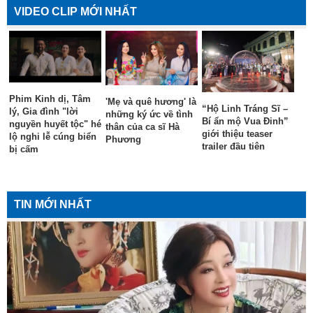
VIDEO CLIP MỚI NHẤT
Phim Kinh dị, Tâm
'Mẹ và quê hương' là
“Hộ Linh Tráng Sĩ –
lý, Gia đình "lời
những ký ức về tình
Bí ẩn mộ Vua Đinh”
nguyền huyết tộc" hé
thân của ca sĩ Hà
giới thiệu teaser
lộ nghi lễ cúng biển
Phương
trailer đầu tiên
bị cấm
TIN MỚI NHẤT