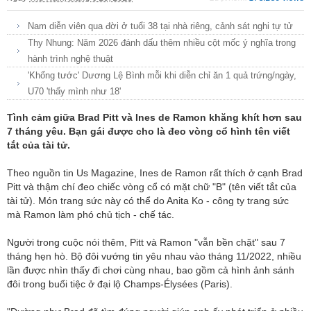
Nam diễn viên qua đời ở tuổi 38 tại nhà riêng, cảnh sát nghi tự tử
Thy Nhung: Năm 2026 đánh dấu thêm nhiều cột mốc ý nghĩa trong
hành trình nghệ thuật
'Khổng tước' Dương Lệ Bình mỗi khi diễn chỉ ăn 1 quả trứng/ngày,
U70 'thấy mình như 18'
Tình cảm giữa Brad Pitt và Ines de Ramon khăng khít hơn sau
7 tháng yêu. Bạn gái được cho là đeo vòng cổ hình tên viết
tắt của tài tử.
Theo nguồn tin Us Magazine, Ines de Ramon rất thích ở cạnh Brad
Pitt và thậm chí đeo chiếc vòng cổ có mặt chữ "B" (tên viết tắt của
tài tử). Món trang sức này có thể do Anita Ko - công ty trang sức
mà Ramon làm phó chủ tịch - chế tác.
Người trong cuộc nói thêm, Pitt và Ramon "vẫn bền chặt" sau 7
tháng hẹn hò. Bộ đôi vướng tin yêu nhau vào tháng 11/2022, nhiều
lần được nhìn thấy đi chơi cùng nhau, bao gồm cả hình ảnh sánh
đôi trong buổi tiệc ở đại lộ Champs-Élysées (Paris).