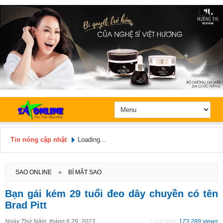
Tin nóng cập nhật
Loading...
Hôm nay: Chủ Nhật, Ngày 9 / 8 /
2026
SAO ONLINE
»
BÍ MẬT SAO
Bạn gái kém 29 tuổi đeo dây chuyền có tên
Brad Pitt
Ngày
Thứ Năm, tháng 6 29, 2023
Lượt xem:
173.289 views