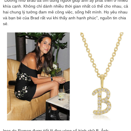
"Dường như Brad đã tìm đúng người giúp anh ấy phát triển ở nhiều
khía cạnh. Không chỉ dành nhiều thời gian nhất có thể cho nhau, cả
hai chung lý tưởng đam mê công việc, sống hết mình. Họ yêu nhau
và bạn bè của Brad rất vui khi thấy anh hạnh phúc", nguồn tin chia
sẻ.
Ines de Ramon được tiết lộ đeo vòng cổ hình chữ B. Ảnh: