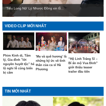
'Tiểu Long Nữ' Lý Nhược Đồng xin lỗ...
VIDEO CLIP MỚI NHẤT
Phim Kinh dị, Tâm
'Mẹ và quê hương' là
“Hộ Linh Tráng Sĩ –
lý, Gia đình "lời
những ký ức về tình
Bí ẩn mộ Vua Đinh”
nguyền huyết tộc" hé
thân của ca sĩ Hà
giới thiệu teaser
lộ nghi lễ cúng biển
Phương
trailer đầu tiên
bị cấm
TIN MỚI NHẤT