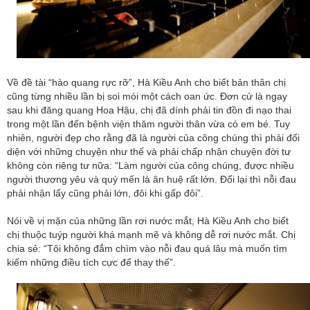
Về đề tài “hào quang rực rỡ”, Hà Kiều Anh cho biết bản thân chị
cũng từng nhiều lần bị soi mói một cách oan ức. Đơn cử là ngay
sau khi đăng quang Hoa Hậu, chị đã dính phải tin đồn đi nạo thai
trong một lần đến bệnh viện thăm người thân vừa có em bé. Tuy
nhiên, người đẹp cho rằng đã là người của công chúng thì phải đối
diện với những chuyện như thế và phải chấp nhận chuyện đời tư
không còn riêng tư nữa: “Làm người của công chúng, được nhiều
người thương yêu và quý mến là ân huệ rất lớn. Đổi lại thì nỗi đau
phải nhận lấy cũng phải lớn, đôi khi gấp đôi”.
Nói về vị mặn của những lần rơi nước mắt, Hà Kiều Anh cho biết
chị thuộc tuýp người khá mạnh mẽ và không dễ rơi nước mắt. Chị
chia sẻ: “Tôi không đắm chìm vào nỗi đau quá lâu mà muốn tìm
kiếm những điều tích cực để thay thế”.