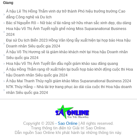
Giang
Á hậu Lê Thị Hồng Thắm vinh dự trở thành Phó hiệu trưởng trường Cao
đẳng Công nghệ và Du lịch
Bác sĩ Nguyễn Rô – Nữ bác sĩ tài năng sở hữu nhan sắc xinh đẹp, dịu dàng
Hoa hậu Võ Thị Ánh Tuyết ngồi ghế nóng Miss Suparanational Business
2024
Đại sứ Du lịch Biển 2023 Hồng Vân lộng lẫy xuất hiện tại họp báo Hoa hậu
Doanh nhân Siêu quốc gia 2024
Á hậu Võ Thị Hương sẽ là giám khảo khách mời tại Hoa hậu Doanh nhân
Siêu quốc gia 2024
Hoa hậu Võ Thị Ánh Tuyết lần đầu ngồi giám khảo sau đăng quang
Á hậu Hồng Thắm rạng rỡ xuất hiện tại buổi họp báo khởi động cuộc thi Hoa
hậu Doanh nhân Siêu quốc gia 2024
Á hậu Mai Thanh Thủy ngồi giám khảo Miss Suparanational Business 2024
NTK Thúy Hằng – Nhà tài trợ trang phục áo dài của cuộc thi Hoa hậu doanh
nhân Siêu quốc gia 2024
Copyright ©
2026
- Sao Online
| All rights reserved.
Trang thông tin điện tử Giải trí Sao Online.
Dẫn nguồn Sao Online khi phát hành lại những thông tin này.