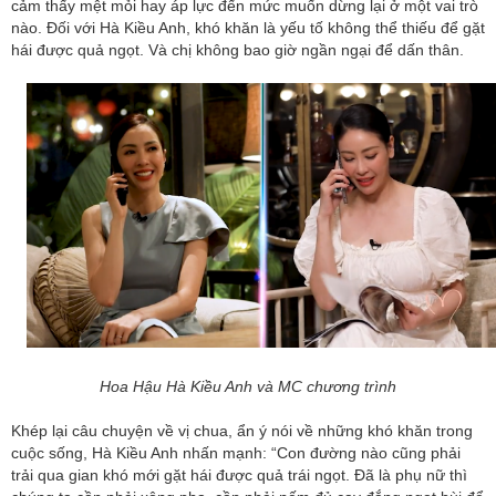
cảm thấy mệt mỏi hay áp lực đến mức muốn dừng lại ở một vai trò
nào. Đối với Hà Kiều Anh, khó khăn là yếu tố không thể thiếu để gặt
hái được quả ngọt. Và chị không bao giờ ngần ngại để dấn thân.
Hoa Hậu Hà Kiều Anh và MC chương trình
Khép lại câu chuyện về vị chua, ẩn ý nói về những khó khăn trong
cuộc sống, Hà Kiều Anh nhấn mạnh: “Con đường nào cũng phải
trải qua gian khó mới gặt hái được quả trái ngọt. Đã là phụ nữ thì