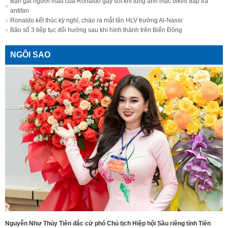
Bạn gái người mẫu của Ronaldo gây sốt khi tung ảnh mặc bikini đáp trả
antifan
Ronaldo kết thúc kỳ nghỉ, chào ra mắt tân HLV trưởng Al-Nassr
Bão số 3 tiếp tục đổi hướng sau khi hình thành trên Biển Đông
NGÔI SAO
Nguyễn Như Thủy Tiên đắc cử phó Chủ tịch Hiệp hội Sầu riêng tỉnh Tiền