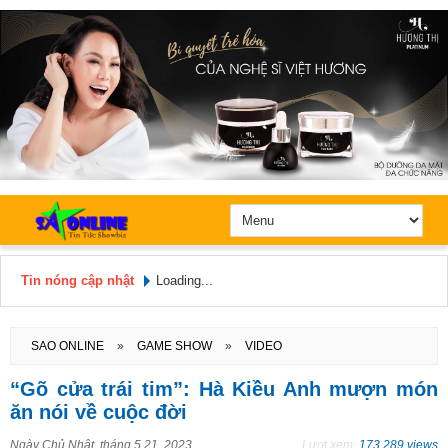
Tin nóng cập nhật
Loading...
Hôm nay: Thứ 5, Ngày 6 / 8 /
2026
SAO ONLINE
»
GAME SHOW
»
VIDEO
“Gõ cửa trái tim”: Hà Kiều Anh mượn món
ăn nói về cuộc đời
Ngày
Chủ Nhật, tháng 5 21, 2023
Lượt xem:
173.289 views