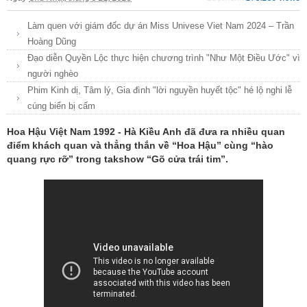
Làm quen với giám đốc dự án Miss Univese Viet Nam 2024 – Trần
Hoàng Dũng
Đạo diễn Quyền Lộc thực hiện chương trình "Như Một Điều Ước" vì
người nghèo
Phim Kinh dị, Tâm lý, Gia đình "lời nguyền huyết tộc" hé lộ nghi lễ
cúng biển bị cấm
Hoa Hậu Việt Nam 1992 - Hà Kiều Anh đã đưa ra nhiều quan
điểm khách quan và thẳng thắn về “Hoa Hậu” cùng “hào
quang rực rỡ” trong takshow “Gõ cửa trái tim”.