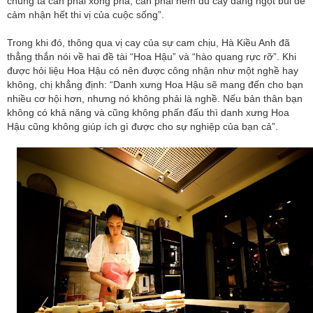
chúng ta cần phải xông pha, cần phải nếm đủ cay đắng ngọt bùi để
cảm nhận hết thi vị của cuộc sống”.
Trong khi đó, thông qua vị cay của sự cam chịu, Hà Kiều Anh đã
thẳng thắn nói về hai đề tài “Hoa Hậu” và “hào quang rực rỡ”. Khi
được hỏi liệu Hoa Hậu có nên được công nhận như một nghề hay
không, chị khẳng định: “Danh xưng Hoa Hậu sẽ mang đến cho bạn
nhiều cơ hội hơn, nhưng nó không phải là nghề. Nếu bản thân bạn
không có khả năng và cũng không phấn đấu thì danh xưng Hoa
Hậu cũng không giúp ích gì được cho sự nghiệp của bạn cả”.