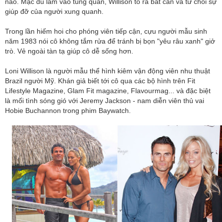
nào. Mặc dù lâm vào túng quẫn, Willison tỏ ra bất cần và từ chối sự
giúp đỡ của người xung quanh.
Trong lần hiếm hoi cho phóng viên tiếp cận, cựu người mẫu sinh
năm 1983 nói cô không tắm rửa để tránh bị bọn "yêu râu xanh" giở
trò. Vẻ ngoài tàn tạ giúp cô dễ sống hơn.
Loni Willison là người mẫu thể hình kiêm vận động viên nhu thuật
Brazil người Mỹ. Khán giả biết tới cô qua các bộ hình trên Fit
Lifestyle Magazine, Glam Fit magazine, Flavourmag... và đặc biệt
là mối tình sóng gió với Jeremy Jackson - nam diễn viên thủ vai
Hobie Buchannon trong phim Baywatch.