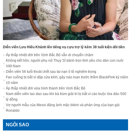
Diễn viên Lưu Hiểu Khánh lên tiếng vụ cựu trợ lý kém 38 tuổi kiện đòi tiền
Áp thấp nhiệt đới trên Vịnh Bắc Bộ vẫn di chuyển chậm
Không kết hôn, người phụ nữ Thụy Sĩ dành trọn tình yêu cho đàn con nuôi
Việt Nam
Diễn viên 56 tuổi thoát chết sau tai nạn ô tô nghiêm trọng
Fan cuồng bị bắt vì đập cửa kính, gây náo loạn trước thềm BlackPink kỷ niệm
10 năm
Áp thấp nhiệt đới vừa hình thành trên Vịnh Bắc Bộ
Nam diễn viên lao đao sau khi bà trùm giải trí bị bắt vì cáo buộc lừa đảo 500
tỷ đồng
Vợ người mẫu của Messi đăng ảnh mặc bikini và phản ứng của bạn gái
Ronaldo
NGÔI SAO