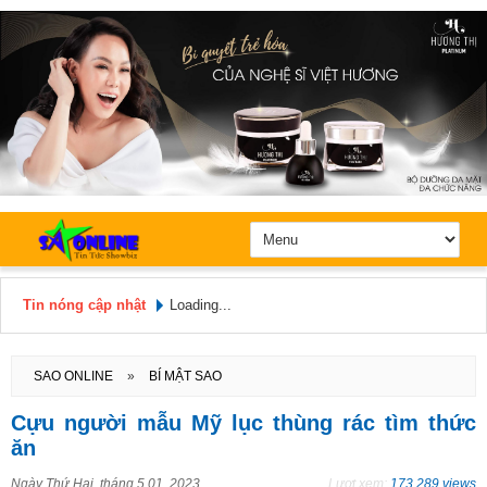
Tin nóng cập nhật
Loading...
Hôm nay: Chủ Nhật, Ngày 9 / 8 /
2026
SAO ONLINE
»
BÍ MẬT SAO
Cựu người mẫu Mỹ lục thùng rác tìm thức
ăn
Ngày
Thứ Hai, tháng 5 01, 2023
Lượt xem:
173.289 views