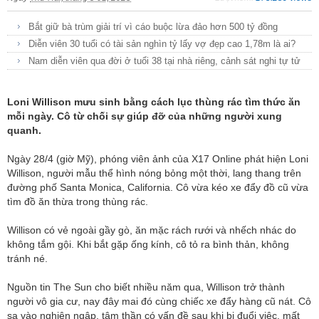
Bắt giữ bà trùm giải trí vì cáo buộc lừa đảo hơn 500 tỷ đồng
Diễn viên 30 tuổi có tài sản nghìn tỷ lấy vợ đẹp cao 1,78m là ai?
Nam diễn viên qua đời ở tuổi 38 tại nhà riêng, cảnh sát nghi tự tử
Loni Willison mưu sinh bằng cách lục thùng rác tìm thức ăn
mỗi ngày. Cô từ chối sự giúp đỡ của những người xung
quanh.
Ngày 28/4 (giờ Mỹ), phóng viên ảnh của X17 Online phát hiện Loni
Willison, người mẫu thể hình nóng bỏng một thời, lang thang trên
đường phố Santa Monica, California. Cô vừa kéo xe đẩy đồ cũ vừa
tìm đồ ăn thừa trong thùng rác.
Willison có vẻ ngoài gầy gò, ăn mặc rách rưới và nhếch nhác do
không tắm gội. Khi bắt gặp ống kính, cô tỏ ra bình thản, không
tránh né.
Nguồn tin The Sun cho biết nhiều năm qua, Willison trở thành
người vô gia cư, nay đây mai đó cùng chiếc xe đẩy hàng cũ nát. Cô
sa vào nghiện ngập, tâm thần có vấn đề sau khi bị đuổi việc, mất