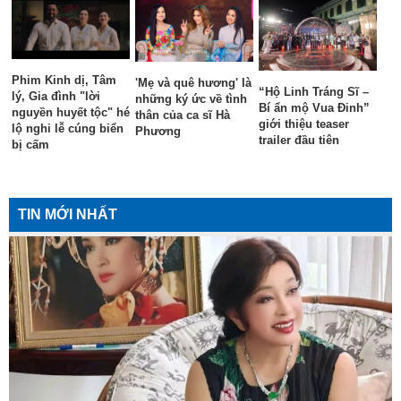
Phim Kinh dị, Tâm
'Mẹ và quê hương' là
“Hộ Linh Tráng Sĩ –
lý, Gia đình "lời
những ký ức về tình
Bí ẩn mộ Vua Đinh”
nguyền huyết tộc" hé
thân của ca sĩ Hà
giới thiệu teaser
lộ nghi lễ cúng biển
Phương
trailer đầu tiên
bị cấm
TIN MỚI NHẤT