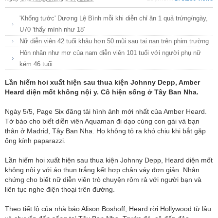
'Khổng tước' Dương Lệ Bình mỗi khi diễn chỉ ăn 1 quả trứng/ngày,
U70 'thấy mình như 18'
Nữ diễn viên 42 tuổi khâu hơn 50 mũi sau tai nạn trên phim trường
Hôn nhân như mơ của nam diễn viên 101 tuổi với người phụ nữ
kém 46 tuổi
Lần hiếm hoi xuất hiện sau thua kiện Johnny Depp, Amber
Heard diện mốt không nội y. Cô hiện sống ở Tây Ban Nha.
Ngày 5/5, Page Six đăng tải hình ảnh mới nhất của Amber Heard.
Tờ báo cho biết diễn viên Aquaman đi dạo cùng con gái và bạn
thân ở Madrid, Tây Ban Nha. Họ không tỏ ra khó chịu khi bắt gặp
ống kính paparazzi.
Lần hiếm hoi xuất hiện sau thua kiện Johnny Depp, Heard diện mốt
không nội y với áo thun trắng kết hợp chân váy đơn giản. Nhân
chứng cho biết nữ diễn viên trò chuyện rôm rả với người bạn và
liên tục nghe điện thoại trên đường.
Theo tiết lộ của nhà báo Alison Boshoff, Heard rời Hollywood từ lâu