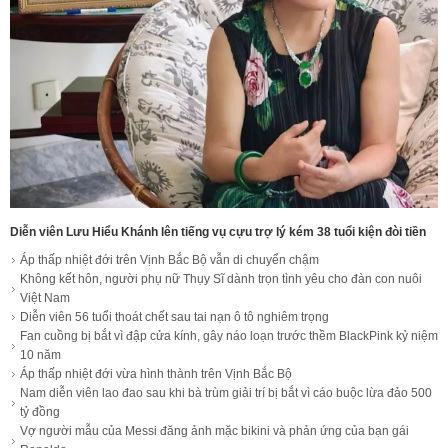
Diễn viên Lưu Hiểu Khánh lên tiếng vụ cựu trợ lý kém 38 tuổi kiện đòi tiền
Áp thấp nhiệt đới trên Vịnh Bắc Bộ vẫn di chuyển chậm
Không kết hôn, người phụ nữ Thụy Sĩ dành trọn tình yêu cho đàn con nuôi
Việt Nam
Diễn viên 56 tuổi thoát chết sau tai nạn ô tô nghiêm trọng
Fan cuồng bị bắt vì đập cửa kính, gây náo loạn trước thềm BlackPink kỷ niệm
10 năm
Áp thấp nhiệt đới vừa hình thành trên Vịnh Bắc Bộ
Nam diễn viên lao đao sau khi bà trùm giải trí bị bắt vì cáo buộc lừa đảo 500
tỷ đồng
Vợ người mẫu của Messi đăng ảnh mặc bikini và phản ứng của bạn gái