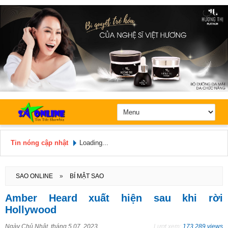
Tin nóng cập nhật
Loading...
Hôm nay: Chủ Nhật, Ngày 9 / 8 /
2026
SAO ONLINE
»
BÍ MẬT SAO
Amber Heard xuất hiện sau khi rời
Hollywood
Ngày
Chủ Nhật, tháng 5 07, 2023
Lượt xem:
173.289 views