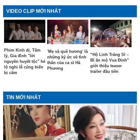
VIDEO CLIP MỚI NHẤT
Phim Kinh dị, Tâm
'Mẹ và quê hương' là
“Hộ Linh Tráng Sĩ –
lý, Gia đình "lời
những ký ức về tình
Bí ẩn mộ Vua Đinh”
nguyền huyết tộc" hé
thân của ca sĩ Hà
giới thiệu teaser
lộ nghi lễ cúng biển
Phương
trailer đầu tiên
bị cấm
TIN MỚI NHẤT