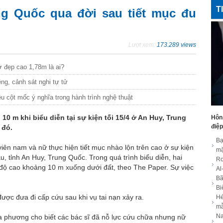
T
g Quốc qua đời sau tiết mục đu
Lượt xem:
173.289 views
vợ đẹp cao 1,78m là ai?
êng, cảnh sát nghi tự tử
 cột mốc ý nghĩa trong hành trình nghệ thuật
10 m khi biểu diễn tại sự kiện tối 15/4 ở An Huy, Trung
Hôn
điệp
 đó.
Bạ
viên nam và nữ thực hiện tiết mục nhào lộn trên cao ở sự kiện
mặ
âu, tỉnh An Huy, Trung Quốc. Trong quá trình biểu diễn, hai
Ro
từ độ cao khoảng 10 m xuống dưới đất, theo The Paper. Sự việc
Al
Bã
Bi
được đưa đi cấp cứu sau khi vụ tai nạn xảy ra.
Hé
m
Na
ịa phương cho biết các bác sĩ đã nỗ lực cứu chữa nhưng nữ