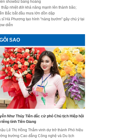
iến showbiz bàng hoàng
 thấp nhiệt đới khả năng mạnh lên thành bão;
ền Bắc bắt đầu mưa lớn dồn dập
 sĩ Hà Phương tạo hình "nàng bướm" gây chú ý tại
ow diễn
GÔI SAO
yễn Như Thủy Tiên đắc cử phó Chủ tịch Hiệp hội
riêng tỉnh Tiền Giang
hậu Lê Thị Hồng Thắm vinh dự trở thành Phó hiệu
ưởng trường Cao đẳng Công nghệ và Du lịch