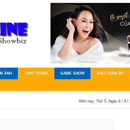
IM ẢNH
THỜI TRANG
GAME SHOW
SAO THẢM ĐỎ
Hôm nay: Thứ 5, Ngày 6 / 8 /