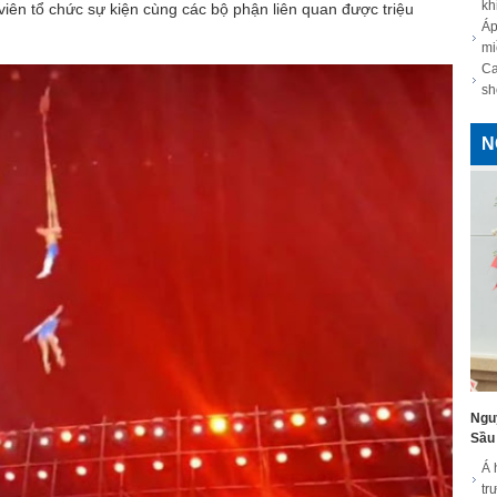
kh
viên tổ chức sự kiện cùng các bộ phận liên quan được triệu
Áp
mi
Ca
sh
N
Ngu
Sầu 
Á 
tr