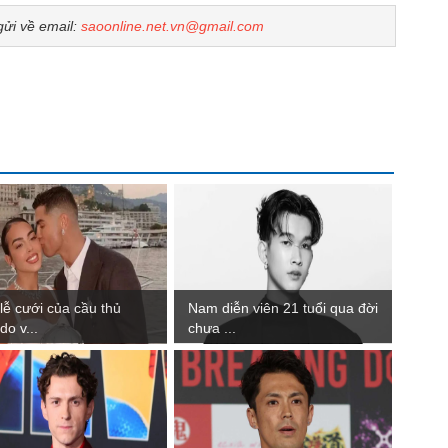
gửi về email:
saoonline.net.vn@gmail.com
 lễ cưới của cầu thủ
Nam diễn viên 21 tuổi qua đời
do v...
chưa ...