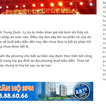
Bá
sắ
Ho
Su
Đạ
hi
20
 ở Trung Quốc. Lý do là nhiều khán giả bất bình khi thấy nữ
Á 
ện pháp an toàn nào. Điều này làm dấy lên sự phẫn nộ của dư
Ho
ệm về buổi biểu diễn đến nay vẫn chưa đưa ra bất kỳ phản hồi
Ho
g chưa được tiết lộ.
sa
Á 
uyền địa phương cho biết sự kiện này được thực hiện bởi công
kh
 trang trại gia đình tại địa phương thuê biểu diễn. Theo kế
gi
gày nhưng bị hủy bỏ sau vụ tai nạn.
Á 
Su
NT
cu