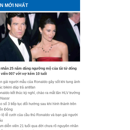
IN MỚI NHẤT
 nhân 25 năm đáng ngưỡng mộ của tài tử đóng
 viên 007 với vợ kém 10 tuổi
n gái người mẫu của Ronaldo gây sốt khi tung ảnh
c bikini đáp trả antifan
naldo kết thúc kỳ nghỉ, chào ra mắt tân HLV trưởng
-Nassr
o số 3 tiếp tục đổi hướng sau khi hình thành trên
ển Đông
 lộ lễ cưới của cầu thủ Ronaldo và bạn gái người
ẫu
m diễn viên 21 tuổi qua đời chưa rõ nguyên nhân