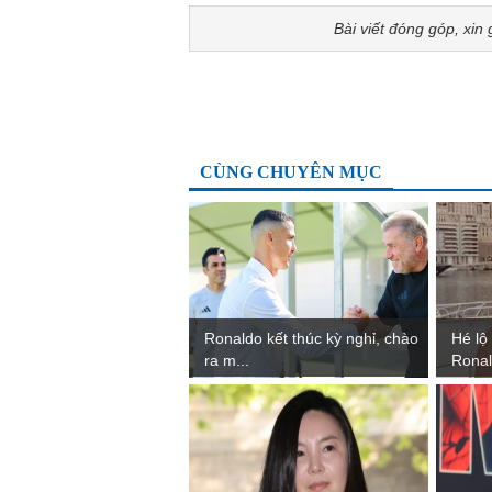
Bài viết đóng góp, xin 
CÙNG CHUYÊN MỤC
Ronaldo kết thúc kỳ nghỉ, chào
Hé lộ
ra m...
Ronal