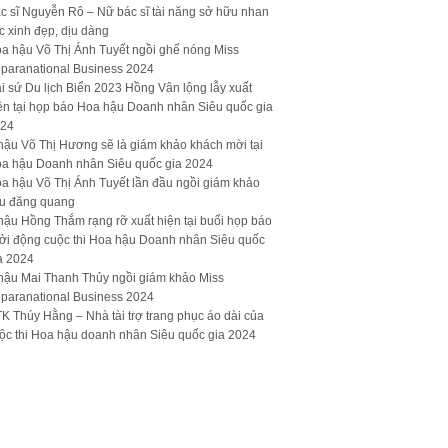
c sĩ Nguyễn Rô – Nữ bác sĩ tài năng sở hữu nhan
c xinh đẹp, dịu dàng
a hậu Võ Thị Ánh Tuyết ngồi ghế nóng Miss
paranational Business 2024
i sứ Du lịch Biển 2023 Hồng Vân lộng lẫy xuất
ện tại họp báo Hoa hậu Doanh nhân Siêu quốc gia
24
hậu Võ Thị Hương sẽ là giám khảo khách mời tại
a hậu Doanh nhân Siêu quốc gia 2024
a hậu Võ Thị Ánh Tuyết lần đầu ngồi giám khảo
u đăng quang
hậu Hồng Thắm rạng rỡ xuất hiện tại buổi họp báo
ởi động cuộc thi Hoa hậu Doanh nhân Siêu quốc
a 2024
hậu Mai Thanh Thủy ngồi giám khảo Miss
paranational Business 2024
K Thúy Hằng – Nhà tài trợ trang phục áo dài của
ộc thi Hoa hậu doanh nhân Siêu quốc gia 2024