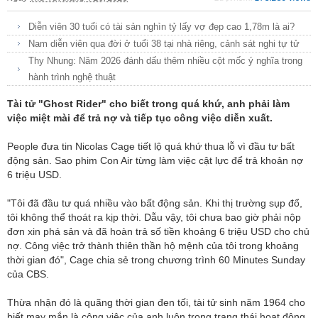
Diễn viên 30 tuổi có tài sản nghìn tỷ lấy vợ đẹp cao 1,78m là ai?
Nam diễn viên qua đời ở tuổi 38 tại nhà riêng, cảnh sát nghi tự tử
Thy Nhung: Năm 2026 đánh dấu thêm nhiều cột mốc ý nghĩa trong
hành trình nghệ thuật
Tài tử "Ghost Rider" cho biết trong quá khứ, anh phải làm
việc miệt mài để trả nợ và tiếp tục công việc diễn xuất.
People đưa tin Nicolas Cage tiết lộ quá khứ thua lỗ vì đầu tư bất
động sản. Sao phim Con Air từng làm việc cật lực để trả khoản nợ
6 triệu USD.
"Tôi đã đầu tư quá nhiều vào bất động sản. Khi thị trường sụp đổ,
tôi không thể thoát ra kịp thời. Dẫu vậy, tôi chưa bao giờ phải nộp
đơn xin phá sản và đã hoàn trả số tiền khoảng 6 triệu USD cho chủ
nợ. Công việc trở thành thiên thần hộ mệnh của tôi trong khoảng
thời gian đó", Cage chia sẻ trong chương trình 60 Minutes Sunday
của CBS.
Thừa nhận đó là quãng thời gian đen tối, tài tử sinh năm 1964 cho
biết may mắn là công việc của anh luôn trong trạng thái hoạt động.