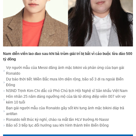
Nam diễn viên lao đao sau khi bà trùm giải trí bị bắt vì cáo buộc lừa đảo 500
tỷ đồng
Vợ người mẫu của Messi đăng ảnh mặc bikini và phản ứng của bạn gái
Ronaldo
Dự báo thời tiết: Miền Bắc mưa lớn diện rộng, bão số 3 đi ra ngoài Biển
Đông
NSND Trịnh Kim Chi đắc cử Phó Chủ tịch Hội Nghệ sĩ Sân khấu Việt Nam
Hôn nhân 25 năm đáng ngưỡng mộ của tài tử đóng điệp viên 007 với vợ
kém 10 tuổi
Bạn gái người mẫu của Ronaldo gây sốt khi tung ảnh mặc bikini đáp trả
antifan
Ronaldo kết thúc kỳ nghỉ, chào ra mắt tân HLV trưởng Al-Nassr
Bão số 3 tiếp tục đổi hướng sau khi hình thành trên Biển Đông