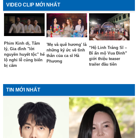
VIDEO CLIP MỚI NHẤT
Phim Kinh dị, Tâm
'Mẹ và quê hương' là
“Hộ Linh Tráng Sĩ –
lý, Gia đình "lời
những ký ức về tình
Bí ẩn mộ Vua Đinh”
nguyền huyết tộc" hé
thân của ca sĩ Hà
giới thiệu teaser
lộ nghi lễ cúng biển
Phương
trailer đầu tiên
bị cấm
TIN MỚI NHẤT