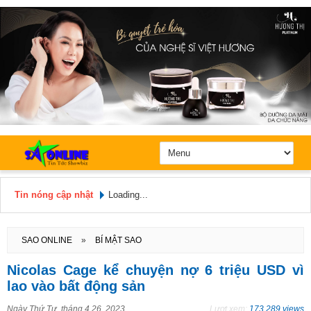
Tin nóng cập nhật
Loading...
Hôm nay: Thứ 5, Ngày 6 / 8 /
2026
SAO ONLINE
»
BÍ MẬT SAO
Nicolas Cage kể chuyện nợ 6 triệu USD vì
lao vào bất động sản
Ngày
Thứ Tư, tháng 4 26, 2023
Lượt xem:
173.289 views