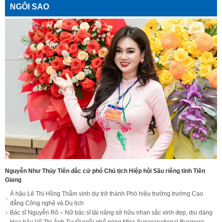
NGÔI SAO
Nguyễn Như Thủy Tiên đắc cử phó Chủ tịch Hiệp hội Sầu riêng tỉnh Tiền
Giang
Á hậu Lê Thị Hồng Thắm vinh dự trở thành Phó hiệu trưởng trường Cao
đẳng Công nghệ và Du lịch
Bác sĩ Nguyễn Rô – Nữ bác sĩ tài năng sở hữu nhan sắc xinh đẹp, dịu dàng
Hoa hậu Võ Thị Ánh Tuyết ngồi ghế nóng Miss Suparanational Business