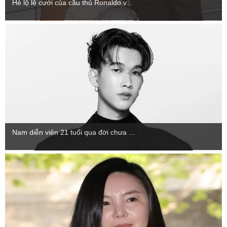
Hé lộ lễ cưới của cầu thủ Ronaldo v...
Nam diễn viên 21 tuổi qua đời chưa ...