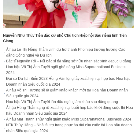
Nguyễn Như Thủy Tiên đắc cử phó Chủ tịch Hiệp hội Sầu riêng tỉnh Tiền
Giang
Á hậu Lê Thị Hồng Thắm vinh dự trở thành Phó hiệu trưởng trường Cao
đẳng Công nghệ và Du lịch
Bác sĩ Nguyễn Rô – Nữ bác sĩ tài năng sở hữu nhan sắc xinh đẹp, dịu dàng
Hoa hậu Võ Thị Ánh Tuyết ngồi ghế nóng Miss Suparanational Business
2024
Đại sứ Du lịch Biển 2023 Hồng Vân lộng lẫy xuất hiện tại họp báo Hoa hậu
Doanh nhân Siêu quốc gia 2024
Á hậu Võ Thị Hương sẽ là giám khảo khách mời tại Hoa hậu Doanh nhân
Siêu quốc gia 2024
Hoa hậu Võ Thị Ánh Tuyết lần đầu ngồi giám khảo sau đăng quang
Á hậu Hồng Thắm rạng rỡ xuất hiện tại buổi họp báo khởi động cuộc thi Hoa
hậu Doanh nhân Siêu quốc gia 2024
Á hậu Mai Thanh Thủy ngồi giám khảo Miss Suparanational Business 2024
NTK Thúy Hằng – Nhà tài trợ trang phục áo dài của cuộc thi Hoa hậu doanh
nhân Siêu quốc gia 2024