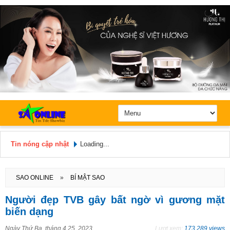
Tin nóng cập nhật
Loading...
Hôm nay: Thứ 6, Ngày 7 / 8 /
2026
SAO ONLINE
»
BÍ MẬT SAO
Người đẹp TVB gây bất ngờ vì gương mặt
biến dạng
Ngày
Thứ Ba, tháng 4 25, 2023
Lượt xem:
173.289 views