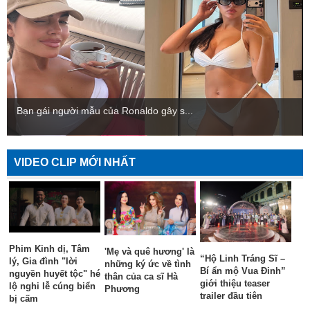
Bạn gái người mẫu của Ronaldo gây s...
VIDEO CLIP MỚI NHẤT
Phim Kinh dị, Tâm
'Mẹ và quê hương' là
“Hộ Linh Tráng Sĩ –
lý, Gia đình "lời
những ký ức về tình
Bí ẩn mộ Vua Đinh”
nguyền huyết tộc" hé
thân của ca sĩ Hà
giới thiệu teaser
lộ nghi lễ cúng biển
Phương
trailer đầu tiên
bị cấm