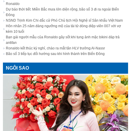
Ronaldo
Dự báo thời tiết: Miền Bắc mưa lớn diện rộng, bão số 3 đi ra ngoài Biển
Đông
NSND Trịnh Kim Chi đắc cử Phó Chủ tịch Hội Nghệ sĩ Sân khấu Việt Nam
Hôn nhân 25 năm đáng ngưỡng mộ của tài tử đóng điệp viên 007 với vợ
kém 10 tuổi
Bạn gái người mẫu của Ronaldo gây sốt khi tung ảnh mặc bikini đáp trả
antifan
Ronaldo kết thúc kỳ nghỉ, chào ra mắt tân HLV trưởng Al-Nassr
Bão số 3 tiếp tục đổi hướng sau khi hình thành trên Biển Đông
NGÔI SAO