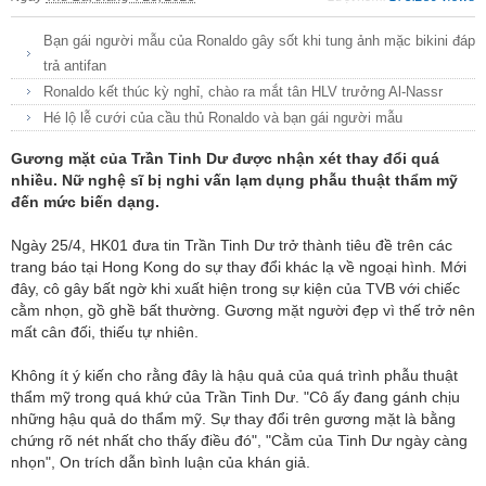
Bạn gái người mẫu của Ronaldo gây sốt khi tung ảnh mặc bikini đáp
trả antifan
Ronaldo kết thúc kỳ nghỉ, chào ra mắt tân HLV trưởng Al-Nassr
Hé lộ lễ cưới của cầu thủ Ronaldo và bạn gái người mẫu
Gương mặt của Trần Tinh Dư được nhận xét thay đổi quá
nhiều. Nữ nghệ sĩ bị nghi vấn lạm dụng phẫu thuật thẩm mỹ
đến mức biến dạng.
Ngày 25/4, HK01 đưa tin Trần Tinh Dư trở thành tiêu đề trên các
trang báo tại Hong Kong do sự thay đổi khác lạ về ngoại hình. Mới
đây, cô gây bất ngờ khi xuất hiện trong sự kiện của TVB với chiếc
cằm nhọn, gồ ghề bất thường. Gương mặt người đẹp vì thế trở nên
mất cân đối, thiếu tự nhiên.
Không ít ý kiến cho rằng đây là hậu quả của quá trình phẫu thuật
thẩm mỹ trong quá khứ của Trần Tinh Dư. "Cô ấy đang gánh chịu
những hậu quả do thẩm mỹ. Sự thay đổi trên gương mặt là bằng
chứng rõ nét nhất cho thấy điều đó", "Cằm của Tinh Dư ngày càng
nhọn", On trích dẫn bình luận của khán giả.