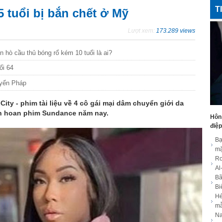
T
5 tuổi bị bắn chết ở Mỹ
Lượt xem:
173.289 views
 hò cầu thủ bóng rổ kém 10 tuổi là ai?
ổi 64
uyển Pháp
ty - phim tài liệu về 4 cô gái mại dâm chuyển giới da
iên hoan phim Sundance năm nay.
Hôn
điệp
Bạ
mặ
Ro
Al
Bã
Bi
Hé
m
Na