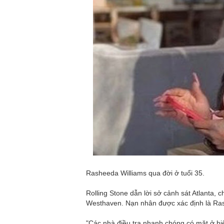
Rasheeda Williams qua đời ở tuổi 35.
Rolling Stone dẫn lời sở cảnh sát Atlanta, 
Westhaven. Nạn nhân được xác định là Ras
"Các nhà điều tra nhanh chóng có mặt ở hi