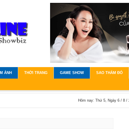
IM ẢNH
THỜI TRANG
GAME SHOW
SAO THẢM ĐỎ
Hôm nay: Thứ 5, Ngày 6 / 8 /