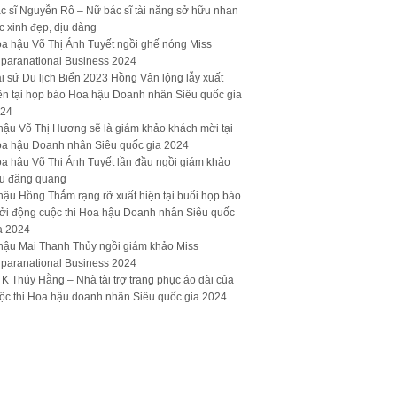
c sĩ Nguyễn Rô – Nữ bác sĩ tài năng sở hữu nhan
c xinh đẹp, dịu dàng
a hậu Võ Thị Ánh Tuyết ngồi ghế nóng Miss
paranational Business 2024
i sứ Du lịch Biển 2023 Hồng Vân lộng lẫy xuất
ện tại họp báo Hoa hậu Doanh nhân Siêu quốc gia
24
hậu Võ Thị Hương sẽ là giám khảo khách mời tại
a hậu Doanh nhân Siêu quốc gia 2024
a hậu Võ Thị Ánh Tuyết lần đầu ngồi giám khảo
u đăng quang
hậu Hồng Thắm rạng rỡ xuất hiện tại buổi họp báo
ởi động cuộc thi Hoa hậu Doanh nhân Siêu quốc
a 2024
hậu Mai Thanh Thủy ngồi giám khảo Miss
paranational Business 2024
K Thúy Hằng – Nhà tài trợ trang phục áo dài của
ộc thi Hoa hậu doanh nhân Siêu quốc gia 2024