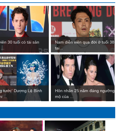
iên 30 tuổi có tài sản
Nam diễn viên qua đời ở tuổi 38
...
tại...
g tước' Dương Lệ Bình
Hôn nhân 25 năm đáng ngưỡng
i ...
mộ của ...