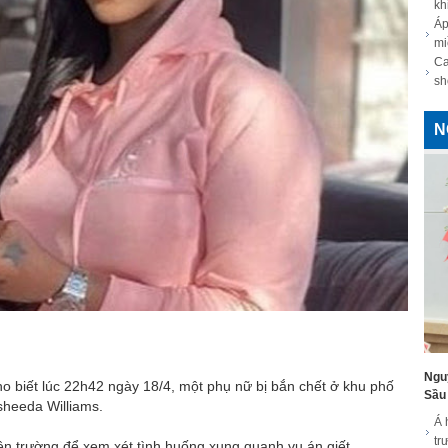
kh
Áp
mi
Ca
sh
N
Ngu
cho biết lúc 22h42 ngày 18/4, một phụ nữ bị bắn chết ở khu phố
Sầu 
heeda Williams.
Á 
tr
ện trường để xem xét tình huống xung quanh vụ án giết