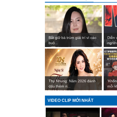
Bắt giữ bà trùm giải trí vì cáo
Diễn v
buộ...
nghìn 
Thy Nhung: Năm 2026 đánh
'Khổn
dấu thêm n...
mỗi kh
VIDEO CLIP MỚI NHẤT