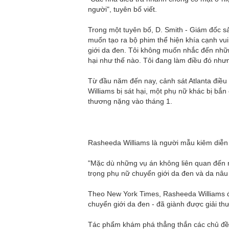
người", tuyên bố viết.
Trong một tuyên bố, D. Smith - Giám đốc sả
muốn tạo ra bộ phim thể hiện khía cạnh vu
giới da đen. Tôi không muốn nhắc đến nhữn
hại như thế nào. Tôi đang làm điều đó nh
Từ đầu năm đến nay, cảnh sát Atlanta điều t
Williams bị sát hại, một phụ nữ khác bị bắ
thương nặng vào tháng 1.
Rasheeda Williams là người mẫu kiêm diễn
"Mặc dù những vụ án không liên quan đến nh
trọng phụ nữ chuyển giới da đen và da nâu 
Theo New York Times, Rasheeda Williams đó
chuyển giới da đen - đã giành được giải t
Tác phẩm khám phá thẳng thắn các chủ đề về