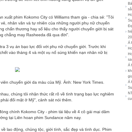
Bá
sắ
Ho
n xuất phim Kokomo City có Williams tham gia - chia sẻ: "Tôi
Su
i vẻ, nhân văn và tự nhiên của những người phụ nữ chuyển
Đạ
g chấn thương hay số liệu cho thấy người chuyển giới bị sát
hi
ưng chẳng may Rasheeda đã qua đời".
20
Á 
ra 3 vụ án bạo lực đối với phụ nữ chuyển giới. Trước khi
Ho
n chết vào tháng 4 và một vụ nổ súng khiến nạn nhân nữ bị
Ho
sa
Á 
kh
gi
 viên chuyển giới da màu của Mỹ. Ảnh: New York Times.
Á 
Su
NT
au, chúng tôi nhận thức rất rõ về tình trạng bạo lực nghiêm
cu
phải đối mặt ở Mỹ", cảnh sát nói thêm.
ng chính Kokomo City - phim tài liệu về 4 cô gái mại dâm
hưởng tại Liên hoan phim Sundance năm nay.
 lao động, chủng tộc, giới tính, sắc đẹp và tình dục. Phim