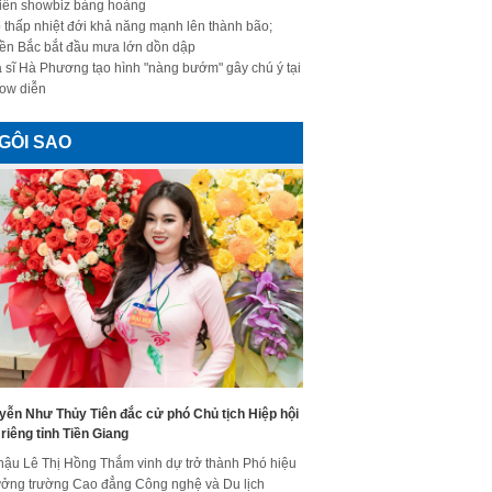
iến showbiz bàng hoàng
 thấp nhiệt đới khả năng mạnh lên thành bão;
ền Bắc bắt đầu mưa lớn dồn dập
 sĩ Hà Phương tạo hình "nàng bướm" gây chú ý tại
ow diễn
GÔI SAO
yễn Như Thủy Tiên đắc cử phó Chủ tịch Hiệp hội
riêng tỉnh Tiền Giang
hậu Lê Thị Hồng Thắm vinh dự trở thành Phó hiệu
ưởng trường Cao đẳng Công nghệ và Du lịch