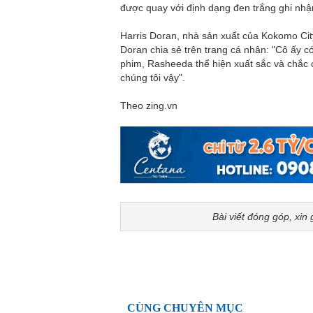
được quay với định dạng đen trắng ghi nhận
Harris Doran, nhà sản xuất của Kokomo City,
Doran chia sẻ trên trang cá nhân: "Cô ấy c
phim, Rasheeda thể hiện xuất sắc và chắc 
chúng tôi vậy".
Theo zing.vn
Bài viết đóng góp, xin 
CÙNG CHUYÊN MỤC