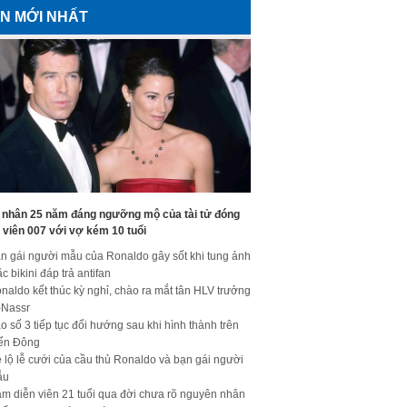
IN MỚI NHẤT
 nhân 25 năm đáng ngưỡng mộ của tài tử đóng
 viên 007 với vợ kém 10 tuổi
n gái người mẫu của Ronaldo gây sốt khi tung ảnh
c bikini đáp trả antifan
naldo kết thúc kỳ nghỉ, chào ra mắt tân HLV trưởng
-Nassr
o số 3 tiếp tục đổi hướng sau khi hình thành trên
ển Đông
 lộ lễ cưới của cầu thủ Ronaldo và bạn gái người
ẫu
m diễn viên 21 tuổi qua đời chưa rõ nguyên nhân