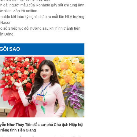
n gái người mẫu của Ronaldo gây sốt khi tung ảnh
c bikini đáp trả antifan
naldo kết thúc kỳ nghỉ, chào ra mắt tân HLV trưởng
-Nassr
o số 3 tiếp tục đổi hướng sau khi hình thành trên
ển Đông
GÔI SAO
yễn Như Thủy Tiên đắc cử phó Chủ tịch Hiệp hội
riêng tỉnh Tiền Giang