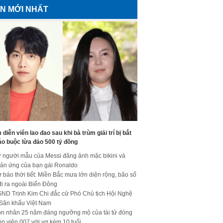
IN MỚI NHẤT
diễn viên lao đao sau khi bà trùm giải trí bị bắt
áo buộc lừa đảo 500 tỷ đồng
 người mẫu của Messi đăng ảnh mặc bikini và
ản ứng của bạn gái Ronaldo
 báo thời tiết: Miền Bắc mưa lớn diện rộng, bão số
đi ra ngoài Biển Đông
ND Trịnh Kim Chi đắc cử Phó Chủ tịch Hội Nghệ
 Sân khấu Việt Nam
n nhân 25 năm đáng ngưỡng mộ của tài tử đóng
ệp viên 007 với vợ kém 10 tuổi