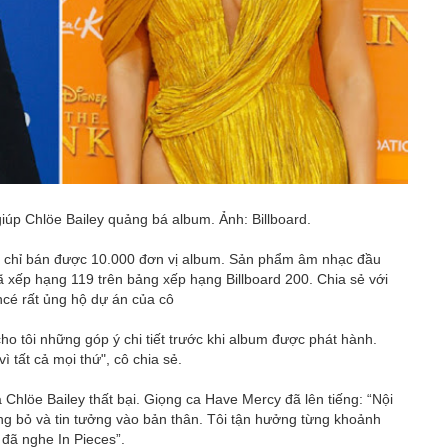
iúp Chlöe Bailey quảng bá album. Ảnh: Billboard.
úc chỉ bán được 10.000 đơn vị album. Sản phẩm âm nhạc đầu
ã xếp hạng 119 trên bảng xếp hạng Billboard 200. Chia sẻ với
ncé rất ủng hộ dự án của cô
o tôi những góp ý chi tiết trước khi album được phát hành.
ì tất cả mọi thứ", cô chia sẻ.
Chlöe Bailey thất bại. Giọng ca Have Mercy đã lên tiếng: “Nội
g bỏ và tin tưởng vào bản thân. Tôi tận hưởng từng khoảnh
 đã nghe In Pieces”.