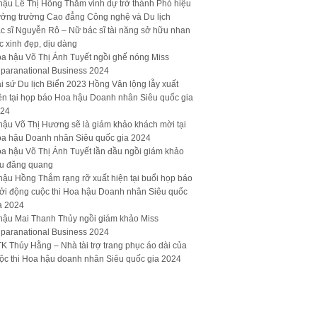
hậu Lê Thị Hồng Thắm vinh dự trở thành Phó hiệu
ưởng trường Cao đẳng Công nghệ và Du lịch
c sĩ Nguyễn Rô – Nữ bác sĩ tài năng sở hữu nhan
c xinh đẹp, dịu dàng
a hậu Võ Thị Ánh Tuyết ngồi ghế nóng Miss
paranational Business 2024
i sứ Du lịch Biển 2023 Hồng Vân lộng lẫy xuất
ện tại họp báo Hoa hậu Doanh nhân Siêu quốc gia
24
hậu Võ Thị Hương sẽ là giám khảo khách mời tại
a hậu Doanh nhân Siêu quốc gia 2024
a hậu Võ Thị Ánh Tuyết lần đầu ngồi giám khảo
u đăng quang
hậu Hồng Thắm rạng rỡ xuất hiện tại buổi họp báo
ởi động cuộc thi Hoa hậu Doanh nhân Siêu quốc
a 2024
hậu Mai Thanh Thủy ngồi giám khảo Miss
paranational Business 2024
K Thúy Hằng – Nhà tài trợ trang phục áo dài của
ộc thi Hoa hậu doanh nhân Siêu quốc gia 2024