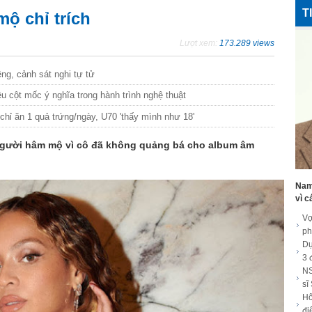
T
ộ chỉ trích
Lượt xem:
173.289 views
êng, cảnh sát nghi tự tử
 cột mốc ý nghĩa trong hành trình nghệ thuật
chỉ ăn 1 quả trứng/ngày, U70 'thấy mình như 18'
người hâm mộ vì cô đã không quảng bá cho album âm
Nam 
vì c
Vợ
ph
Dự
3 
NS
sĩ
Hô
đi