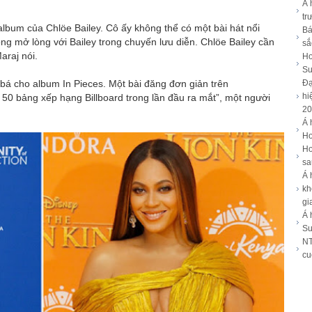
Á 
tr
lbum của Chlöe Bailey. Cô ấy không thể có một bài hát nổi
Bá
g mở lòng với Bailey trong chuyến lưu diễn. Chlöe Bailey cần
sắ
araj nói.
Ho
Su
bá cho album In Pieces. Một bài đăng đơn giản trên
Đạ
hi
p 50 bảng xếp hạng Billboard trong lần đầu ra mắt”, một người
20
Á 
Ho
Ho
sa
Á 
kh
gi
Á 
Su
NT
cu