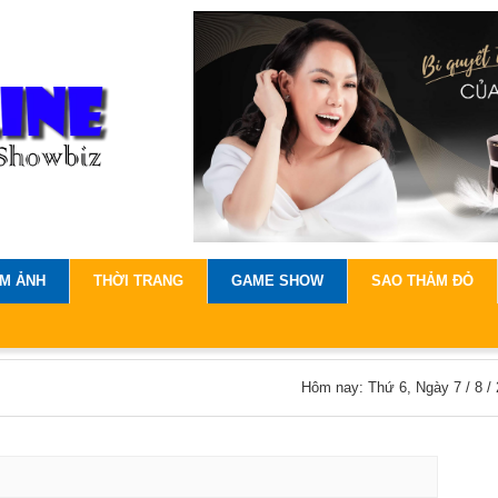
IM ẢNH
THỜI TRANG
GAME SHOW
SAO THẢM ĐỎ
Hôm nay: Thứ 6, Ngày 7 / 8 /