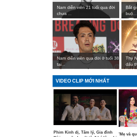
Nam diễn viên 21 tuổi qua đời
Bắt gi
chưa ...
buộ...
Nam diễn viên qua đời ở tuổi 38
Thy 
tại...
dấu t
VIDEO CLIP MỚI NHẤT
Phim Kinh dị, Tâm lý, Gia đình
'Mẹ và qu