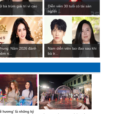
ữ bà trùm giải trí vì cáo
Diễn viên 30 tuổi có tài sản
nghìn ...
Nhung: Năm 2026 đánh
Nam diễn viên lao đao sau khi
hêm n...
bà tr...
ê hương' là những ký