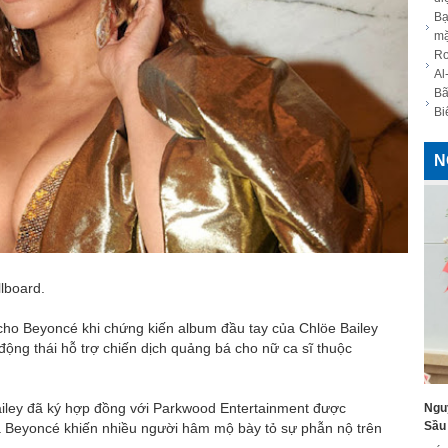
Bạ
mặ
Ro
Al
Bã
Bi
N
llboard.
cho Beyoncé khi chứng kiến album đầu tay của Chlöe Bailey
ộng thái hỗ trợ chiến dịch quảng bá cho nữ ca sĩ thuộc
ailey đã ký hợp đồng với Parkwood Entertainment được
Ngu
Sầu 
 Beyoncé khiến nhiều người hâm mộ bày tỏ sự phẫn nộ trên