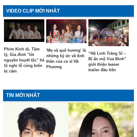
VIDEO CLIP MỚI NHẤT
Phim Kinh dị, Tâm
'Mẹ và quê hương' là
“Hộ Linh Tráng Sĩ –
lý, Gia đình "lời
những ký ức về tình
Bí ẩn mộ Vua Đinh”
nguyền huyết tộc" hé
thân của ca sĩ Hà
giới thiệu teaser
lộ nghi lễ cúng biển
Phương
trailer đầu tiên
bị cấm
TIN MỚI NHẤT