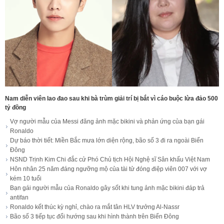
Nam diễn viên lao đao sau khi bà trùm giải trí bị bắt vì cáo buộc lừa đảo 500
tỷ đồng
Vợ người mẫu của Messi đăng ảnh mặc bikini và phản ứng của bạn gái
Ronaldo
Dự báo thời tiết: Miền Bắc mưa lớn diện rộng, bão số 3 đi ra ngoài Biển
Đông
NSND Trịnh Kim Chi đắc cử Phó Chủ tịch Hội Nghệ sĩ Sân khấu Việt Nam
Hôn nhân 25 năm đáng ngưỡng mộ của tài tử đóng điệp viên 007 với vợ
kém 10 tuổi
Bạn gái người mẫu của Ronaldo gây sốt khi tung ảnh mặc bikini đáp trả
antifan
Ronaldo kết thúc kỳ nghỉ, chào ra mắt tân HLV trưởng Al-Nassr
Bão số 3 tiếp tục đổi hướng sau khi hình thành trên Biển Đông