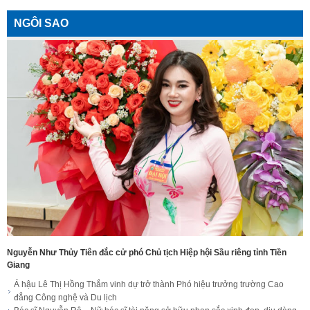
NGÔI SAO
Nguyễn Như Thủy Tiên đắc cử phó Chủ tịch Hiệp hội Sầu riêng tỉnh Tiền
Giang
Á hậu Lê Thị Hồng Thắm vinh dự trở thành Phó hiệu trưởng trường Cao
đẳng Công nghệ và Du lịch