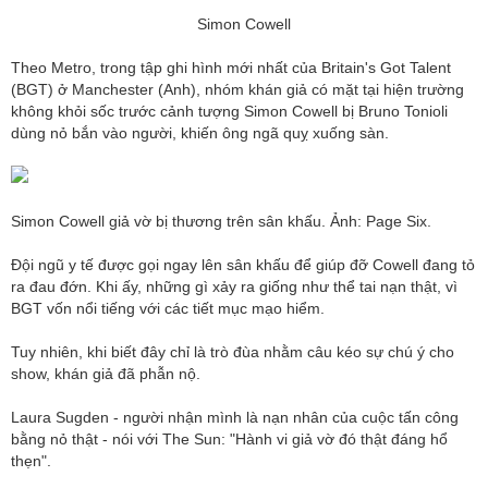
Simon Cowell
Theo Metro, trong tập ghi hình mới nhất của Britain's Got Talent
(BGT) ở Manchester (Anh), nhóm khán giả có mặt tại hiện trường
không khỏi sốc trước cảnh tượng Simon Cowell bị Bruno Tonioli
dùng nỏ bắn vào người, khiến ông ngã quỵ xuống sàn.
Simon Cowell giả vờ bị thương trên sân khấu. Ảnh: Page Six.
Đội ngũ y tế được gọi ngay lên sân khấu để giúp đỡ Cowell đang tỏ
ra đau đớn. Khi ấy, những gì xảy ra giống như thể tai nạn thật, vì
BGT vốn nổi tiếng với các tiết mục mạo hiểm.
Tuy nhiên, khi biết đây chỉ là trò đùa nhằm câu kéo sự chú ý cho
show, khán giả đã phẫn nộ.
Laura Sugden - người nhận mình là nạn nhân của cuộc tấn công
bằng nỏ thật - nói với The Sun: "Hành vi giả vờ đó thật đáng hổ
thẹn".