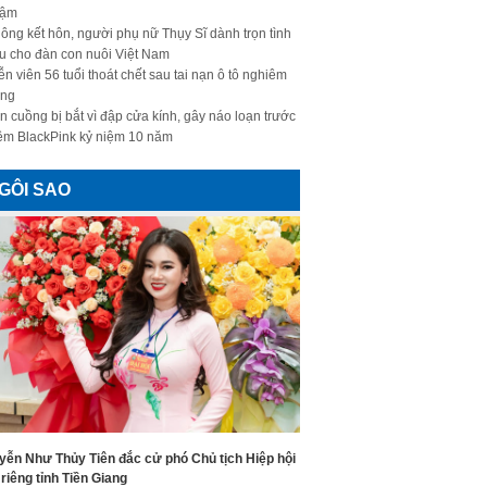
hậm
ông kết hôn, người phụ nữ Thụy Sĩ dành trọn tình
u cho đàn con nuôi Việt Nam
ễn viên 56 tuổi thoát chết sau tai nạn ô tô nghiêm
ọng
n cuồng bị bắt vì đập cửa kính, gây náo loạn trước
ềm BlackPink kỷ niệm 10 năm
GÔI SAO
yễn Như Thủy Tiên đắc cử phó Chủ tịch Hiệp hội
riêng tỉnh Tiền Giang