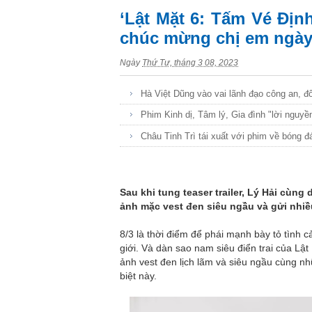
‘Lật Mặt 6: Tấm Vé Địn
chúc mừng chị em ngày
Ngày
Thứ Tư, tháng 3 08, 2023
Hà Việt Dũng vào vai lãnh đạo công an, 
Phim Kinh dị, Tâm lý, Gia đình "lời nguyền
Châu Tinh Trì tái xuất với phim về bóng 
Sau khi tung teaser trailer, Lý Hải cùn
ảnh mặc vest đen siêu ngầu và gửi nhiề
8/3 là thời điểm để phái mạnh bày tỏ tình 
giới. Và dàn sao nam siêu điển trai của Lậ
ảnh vest đen lịch lãm và siêu ngầu cùng n
biệt này.