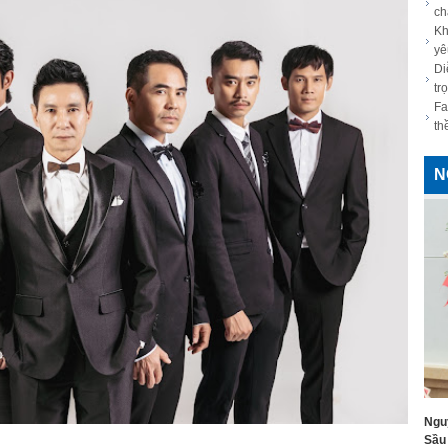
c
Kh
yê
Di
tr
Fa
th
N
Ngu
Sầu 