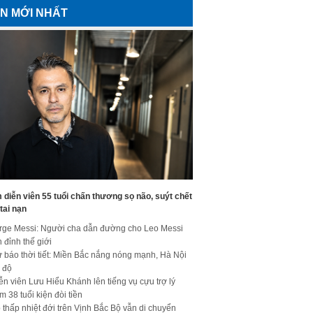
IN MỚI NHẤT
diễn viên 55 tuổi chấn thương sọ não, suýt chết
tai nạn
rge Messi: Người cha dẫn đường cho Leo Messi
n đỉnh thế giới
 báo thời tiết: Miền Bắc nắng nóng mạnh, Hà Nội
 độ
ễn viên Lưu Hiểu Khánh lên tiếng vụ cựu trợ lý
m 38 tuổi kiện đòi tiền
 thấp nhiệt đới trên Vịnh Bắc Bộ vẫn di chuyển