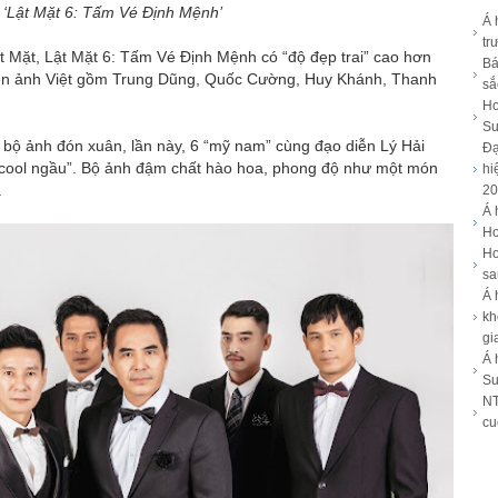
‘Lật Mặt 6: Tấm Vé Định Mệnh’
Á 
tr
ật Mặt, Lật Mặt 6: Tấm Vé Định Mệnh có “độ đẹp trai” cao hơn
Bá
điện ảnh Việt gồm Trung Dũng, Quốc Cường, Huy Khánh, Thanh
sắ
Ho
Su
a bộ ảnh đón xuân, lần này, 6 “mỹ nam” cùng đạo diễn Lý Hải
Đạ
 “cool ngầu”. Bộ ảnh đậm chất hào hoa, phong độ như một món
hi
.
20
Á 
Ho
Ho
sa
Á 
kh
gi
Á 
Su
NT
cu