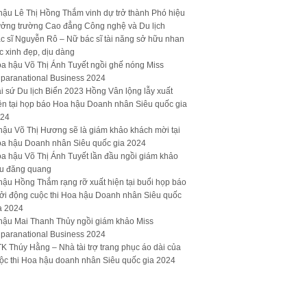
hậu Lê Thị Hồng Thắm vinh dự trở thành Phó hiệu
ưởng trường Cao đẳng Công nghệ và Du lịch
c sĩ Nguyễn Rô – Nữ bác sĩ tài năng sở hữu nhan
c xinh đẹp, dịu dàng
a hậu Võ Thị Ánh Tuyết ngồi ghế nóng Miss
paranational Business 2024
i sứ Du lịch Biển 2023 Hồng Vân lộng lẫy xuất
ện tại họp báo Hoa hậu Doanh nhân Siêu quốc gia
24
hậu Võ Thị Hương sẽ là giám khảo khách mời tại
a hậu Doanh nhân Siêu quốc gia 2024
a hậu Võ Thị Ánh Tuyết lần đầu ngồi giám khảo
u đăng quang
hậu Hồng Thắm rạng rỡ xuất hiện tại buổi họp báo
ởi động cuộc thi Hoa hậu Doanh nhân Siêu quốc
a 2024
hậu Mai Thanh Thủy ngồi giám khảo Miss
paranational Business 2024
K Thúy Hằng – Nhà tài trợ trang phục áo dài của
ộc thi Hoa hậu doanh nhân Siêu quốc gia 2024