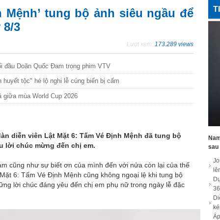
T
h Mệnh’ tung bộ ảnh siêu ngầu để
 8/3
Lượt xem:
173.289 views
đối đầu Doãn Quốc Đam trong phim VTV
 huyết tộc" hé lộ nghi lễ cúng biển bị cấm
đá giữa mùa World Cup 2026
g dàn diễn viên Lật Mặt 6: Tấm Vé Định Mệnh đã tung bộ
Nam 
u lời chúc mừng đến chị em.
sau 
Jo
cảm cũng như sự biết ơn của mình đến với nửa còn lại của thế
lê
t Mặt 6: Tấm Vé Định Mệnh cũng không ngoại lệ khi tung bộ
Dự
hững lời chúc đáng yêu đến chị em phụ nữ trong ngày lễ đặc
36
Di
ké
Áp