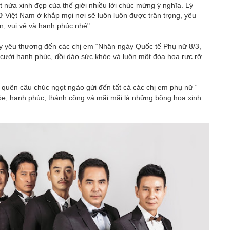
 nửa xinh đẹp của thế giới nhiều lời chúc mừng ý nghĩa. Lý
ữ Việt Nam ở khắp mọi nơi sẽ luôn luôn được trân trọng, yêu
n, vui vẻ và hạnh phúc nhé".
y yêu thương đến các chị em “Nhân ngày Quốc tế Phụ nữ 8/3,
i cười hạnh phúc, dồi dào sức khỏe và luôn một đóa hoa rực rỡ
 quên câu chúc ngọt ngào gửi đến tất cả các chị em phụ nữ “
hỏe, hạnh phúc, thành công và mãi mãi là những bông hoa xinh