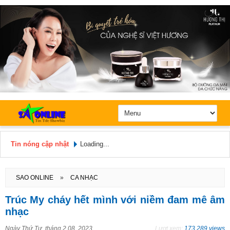
Tin nóng cập nhật
Loading...
Hôm nay: Thứ 6, Ngày 7 / 8 /
2026
SAO ONLINE
»
CA NHẠC
Trúc My cháy hết mình với niềm đam mê âm
nhạc
Ngày
Thứ Tư, tháng 2 08, 2023
Lượt xem:
173.289 views