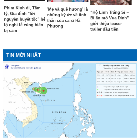
Phim Kinh dị, Tâm
'Mẹ và quê hương' là
“Hộ Linh Tráng Sĩ –
lý, Gia đình "lời
những ký ức về tình
Bí ẩn mộ Vua Đinh”
nguyền huyết tộc" hé
thân của ca sĩ Hà
giới thiệu teaser
lộ nghi lễ cúng biển
Phương
trailer đầu tiên
bị cấm
TIN MỚI NHẤT