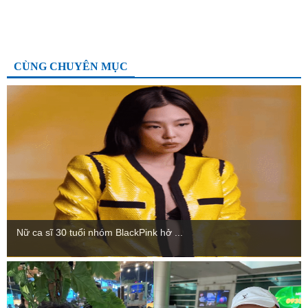
CÙNG CHUYÊN MỤC
Nữ ca sĩ 30 tuổi nhóm BlackPink hở ...