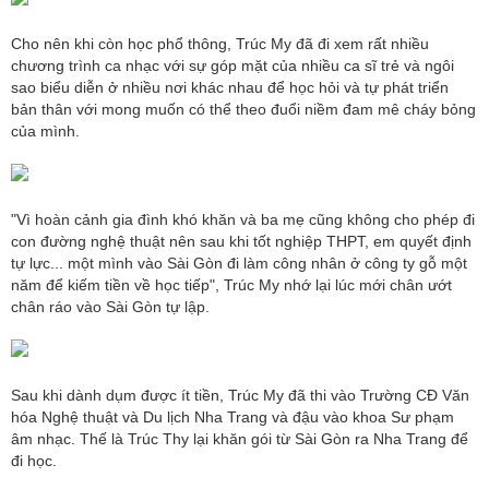
Cho nên khi còn học phổ thông, Trúc My đã đi xem rất nhiều
chương trình ca nhạc với sự góp mặt của nhiều ca sĩ trẻ và ngôi
sao biểu diễn ở nhiều nơi khác nhau để học hỏi và tự phát triển
bản thân với mong muốn có thể theo đuổi niềm đam mê cháy bỏng
của mình.
"Vì hoàn cảnh gia đình khó khăn và ba mẹ cũng không cho phép đi
con đường nghệ thuật nên sau khi tốt nghiệp THPT, em quyết định
tự lực... một mình vào Sài Gòn đi làm công nhân ở công ty gỗ một
năm để kiếm tiền về học tiếp", Trúc My nhớ lại lúc mới chân ướt
chân ráo vào Sài Gòn tự lập.
Sau khi dành dụm được ít tiền, Trúc My đã thi vào Trường CĐ Văn
hóa Nghệ thuật và Du lịch Nha Trang và đậu vào khoa Sư phạm
âm nhạc. Thế là Trúc Thy lại khăn gói từ Sài Gòn ra Nha Trang để
đi học.