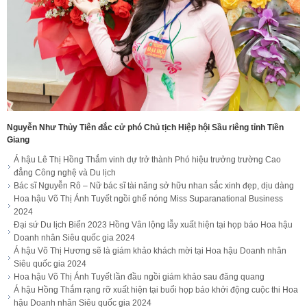
Nguyễn Như Thủy Tiên đắc cử phó Chủ tịch Hiệp hội Sầu riêng tỉnh Tiền
Giang
Á hậu Lê Thị Hồng Thắm vinh dự trở thành Phó hiệu trưởng trường Cao
đẳng Công nghệ và Du lịch
Bác sĩ Nguyễn Rô – Nữ bác sĩ tài năng sở hữu nhan sắc xinh đẹp, dịu dàng
Hoa hậu Võ Thị Ánh Tuyết ngồi ghế nóng Miss Suparanational Business
2024
Đại sứ Du lịch Biển 2023 Hồng Vân lộng lẫy xuất hiện tại họp báo Hoa hậu
Doanh nhân Siêu quốc gia 2024
Á hậu Võ Thị Hương sẽ là giám khảo khách mời tại Hoa hậu Doanh nhân
Siêu quốc gia 2024
Hoa hậu Võ Thị Ánh Tuyết lần đầu ngồi giám khảo sau đăng quang
Á hậu Hồng Thắm rạng rỡ xuất hiện tại buổi họp báo khởi động cuộc thi Hoa
hậu Doanh nhân Siêu quốc gia 2024