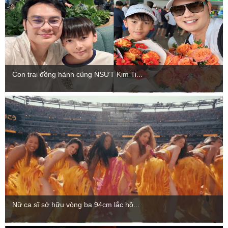
Con trai đồng hành cùng NSƯT Kim Ti...
Nữ ca sĩ sở hữu vòng ba 94cm lắc hô...