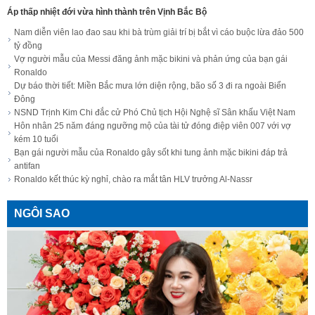
Áp thấp nhiệt đới vừa hình thành trên Vịnh Bắc Bộ
Nam diễn viên lao đao sau khi bà trùm giải trí bị bắt vì cáo buộc lừa đảo 500
tỷ đồng
Vợ người mẫu của Messi đăng ảnh mặc bikini và phản ứng của bạn gái
Ronaldo
Dự báo thời tiết: Miền Bắc mưa lớn diện rộng, bão số 3 đi ra ngoài Biển
Đông
NSND Trịnh Kim Chi đắc cử Phó Chủ tịch Hội Nghệ sĩ Sân khấu Việt Nam
Hôn nhân 25 năm đáng ngưỡng mộ của tài tử đóng điệp viên 007 với vợ
kém 10 tuổi
Bạn gái người mẫu của Ronaldo gây sốt khi tung ảnh mặc bikini đáp trả
antifan
Ronaldo kết thúc kỳ nghỉ, chào ra mắt tân HLV trưởng Al-Nassr
NGÔI SAO