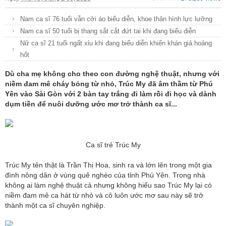
Nam ca sĩ 76 tuổi vẫn cởi áo biểu diễn, khoe thân hình lực lưỡng
Nam ca sĩ 50 tuổi bị thang sắt cắt đứt tai khi đang biểu diễn
Nữ ca sĩ 21 tuổi ngất xỉu khi đang biểu diễn khiến khán giả hoảng
hốt
Dù cha mẹ không cho theo con đường nghệ thuật, nhưng với
niềm đam mê cháy bỏng từ nhỏ, Trúc My đã âm thầm từ Phú
Yên vào Sài Gòn với 2 bàn tay trắng đi làm rồi đi học và dành
dụm tiền để nuôi dưỡng ước mơ trở thành ca sĩ...
Ca sĩ trẻ Trúc My
Trúc My tên thật là Trần Thị Hoa, sinh ra và lớn lên trong một gia
đình nông dân ở vùng quê nghèo của tỉnh Phú Yên. Trong nhà
không ai làm nghệ thuật cả nhưng không hiểu sao Trúc My lại có
niềm đam mê ca hát từ nhỏ và cô luôn ước mơ sau này sẽ trở
thành một ca sĩ chuyên nghiệp.