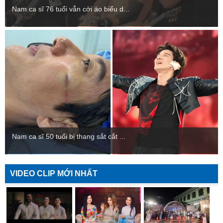
Nam ca sĩ 76 tuổi vẫn cởi áo biểu d...
Nam ca sĩ 50 tuổi bị thang sắt cắt ...
VIDEO CLIP MỚI NHẤT