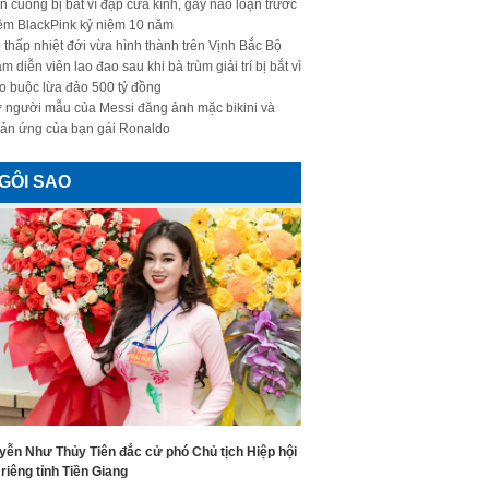
n cuồng bị bắt vì đập cửa kính, gây náo loạn trước
ềm BlackPink kỷ niệm 10 năm
 thấp nhiệt đới vừa hình thành trên Vịnh Bắc Bộ
m diễn viên lao đao sau khi bà trùm giải trí bị bắt vì
o buộc lừa đảo 500 tỷ đồng
 người mẫu của Messi đăng ảnh mặc bikini và
ản ứng của bạn gái Ronaldo
GÔI SAO
yễn Như Thủy Tiên đắc cử phó Chủ tịch Hiệp hội
riêng tỉnh Tiền Giang