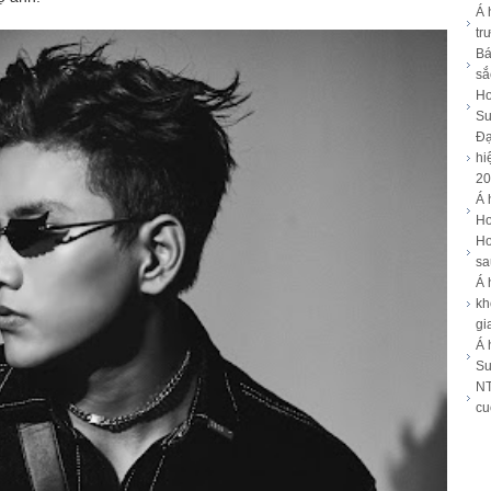
Á 
tr
Bá
sắ
Ho
Su
Đạ
hi
20
Á 
Ho
Ho
sa
Á 
kh
gi
Á 
Su
NT
cu