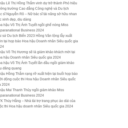
hậu Lê Thị Hồng Thắm vinh dự trở thành Phó hiệu
ưởng trường Cao đẳng Công nghệ và Du lịch
c sĩ Nguyễn Rô – Nữ bác sĩ tài năng sở hữu nhan
c xinh đẹp, dịu dàng
a hậu Võ Thị Ánh Tuyết ngồi ghế nóng Miss
paranational Business 2024
i sứ Du lịch Biển 2023 Hồng Vân lộng lẫy xuất
ện tại họp báo Hoa hậu Doanh nhân Siêu quốc gia
24
hậu Võ Thị Hương sẽ là giám khảo khách mời tại
a hậu Doanh nhân Siêu quốc gia 2024
a hậu Võ Thị Ánh Tuyết lần đầu ngồi giám khảo
u đăng quang
hậu Hồng Thắm rạng rỡ xuất hiện tại buổi họp báo
ởi động cuộc thi Hoa hậu Doanh nhân Siêu quốc
a 2024
hậu Mai Thanh Thủy ngồi giám khảo Miss
paranational Business 2024
K Thúy Hằng – Nhà tài trợ trang phục áo dài của
ộc thi Hoa hậu doanh nhân Siêu quốc gia 2024