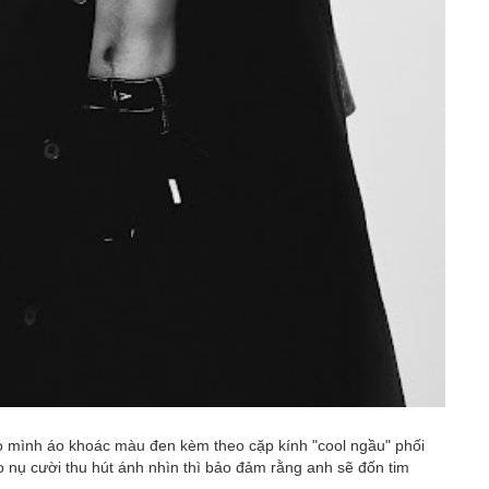
o mình áo khoác màu đen kèm theo cặp kính "cool ngầu" phối
 nụ cười thu hút ánh nhìn thì bảo đảm rằng anh sẽ đốn tim