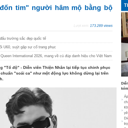
T
"đốn tim" người hâm mộ bằng bộ
Lượt xem:
173.289 views
đấu trường sắc đẹp quốc tế
ổi U60, suýt gặp sự cố trang phục
ueen International 2026, mang về cú đúp danh hiệu cho Việt Nam
 "Tổ độ" - Diễn viên Thiện Nhân lại tiếp tục chinh phục
huẩn "soái ca" như một động lực không dừng lại trên
h.
Diễn
kém 
Áp
c
Kh
yê
Di
tr