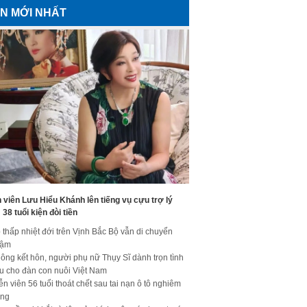
IN MỚI NHẤT
 viên Lưu Hiểu Khánh lên tiếng vụ cựu trợ lý
38 tuổi kiện đòi tiền
 thấp nhiệt đới trên Vịnh Bắc Bộ vẫn di chuyển
hậm
ông kết hôn, người phụ nữ Thụy Sĩ dành trọn tình
u cho đàn con nuôi Việt Nam
ễn viên 56 tuổi thoát chết sau tai nạn ô tô nghiêm
ọng