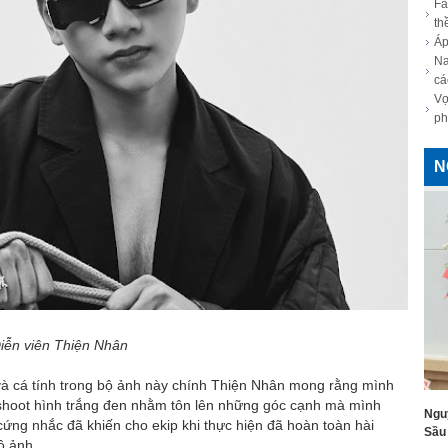
Fa
th
Áp
Na
cá
Vợ
ph
N
iễn viên Thiện Nhân
 cá tính trong bộ ảnh này chính Thiện Nhân mong rằng mình
 shoot hình trắng đen nhằm tôn lên những góc cạnh mà mình
Ngu
ng nhắc đã khiến cho ekip khi thực hiện đã hoàn toàn hài
Sầu 
ộ ảnh.