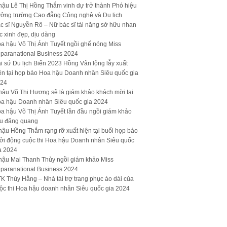
hậu Lê Thị Hồng Thắm vinh dự trở thành Phó hiệu
ưởng trường Cao đẳng Công nghệ và Du lịch
c sĩ Nguyễn Rô – Nữ bác sĩ tài năng sở hữu nhan
c xinh đẹp, dịu dàng
a hậu Võ Thị Ánh Tuyết ngồi ghế nóng Miss
paranational Business 2024
i sứ Du lịch Biển 2023 Hồng Vân lộng lẫy xuất
ện tại họp báo Hoa hậu Doanh nhân Siêu quốc gia
24
hậu Võ Thị Hương sẽ là giám khảo khách mời tại
a hậu Doanh nhân Siêu quốc gia 2024
a hậu Võ Thị Ánh Tuyết lần đầu ngồi giám khảo
u đăng quang
hậu Hồng Thắm rạng rỡ xuất hiện tại buổi họp báo
ởi động cuộc thi Hoa hậu Doanh nhân Siêu quốc
a 2024
hậu Mai Thanh Thủy ngồi giám khảo Miss
paranational Business 2024
K Thúy Hằng – Nhà tài trợ trang phục áo dài của
ộc thi Hoa hậu doanh nhân Siêu quốc gia 2024