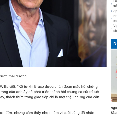
Fa
th
Áp
áng ngưỡng mộ của tài tử đóng điệp
Na
cá
m 10 tuổi
Vợ
ph
của Ronaldo gây sốt khi tung ảnh
N
antifan
ỳ nghỉ, chào ra mắt tân HLV trưởng Al-
trước thái dương.
đổi hướng sau khi hình thành trên Biển
Willis viết: "Kể từ khi Bruce được chẩn đoán mắc hội chứng
rạng của anh ấy đã phát triển thành hội chứng sa sút trí tuệ
y, thách thức trong giao tiếp chỉ là một triệu chứng của căn
cầu thủ Ronaldo và bạn gái người mẫu
uổi qua đời chưa rõ nguyên nhân
Ngu
u đơn đớn, nhưng cảm thấy nhẹ nhõm vì cuối cùng đã nhận
Sầu 