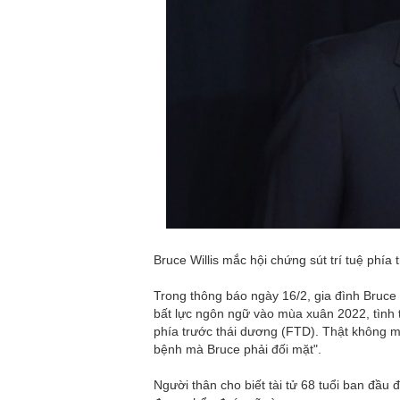
Sân khấu Việt Nam
Hôn nhân 25 năm đ
viên 007 với vợ ké
Bạn gái người mẫu 
mặc bikini đáp trả 
Ronaldo kết thúc k
Nassr
Bruce Willis mắc hội chứng sút trí tuệ phía 
Bão số 3 tiếp tục 
Trong thông báo ngày 16/2, gia đình Bruce 
Đông
bất lực ngôn ngữ vào mùa xuân 2022, tình t
phía trước thái dương (FTD). Thật không ma
Hé lộ lễ cưới của 
bệnh mà Bruce phải đối mặt".
Nam diễn viên 21 t
Người thân cho biết tài tử 68 tuổi ban đầ