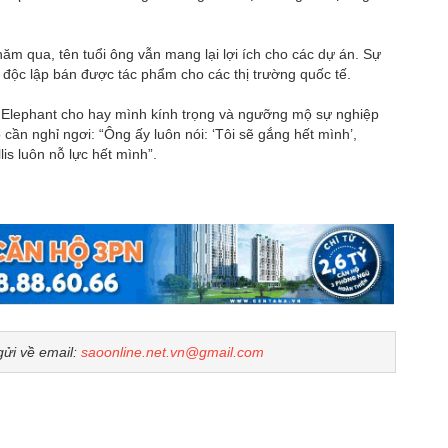
năm qua, tên tuổi ông vẫn mang lại lợi ích cho các dự án. Sự
 độc lập bán được tác phẩm cho các thị trường quốc tế.
te Elephant cho hay mình kính trọng và ngưỡng mộ sự nghiệp
 cần nghỉ ngơi: “Ông ấy luôn nói: ‘Tôi sẽ gắng hết mình’,
lis luôn nỗ lực hết mình”.
gửi về email:
saoonline.net.vn@gmail.com