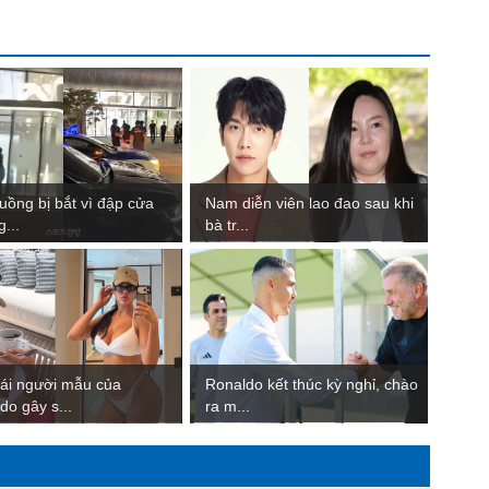
uồng bị bắt vì đập cửa
Nam diễn viên lao đao sau khi
g...
bà tr...
ái người mẫu của
Ronaldo kết thúc kỳ nghỉ, chào
do gây s...
ra m...