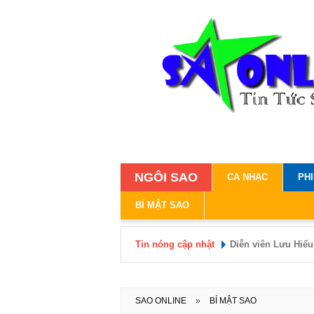
NGÔI SAO
CA NHẠC
PH
BÍ MẬT SAO
Tin nóng cập nhật
Áp thấp nhiệt đới 
Không kết hôn, ngư
cho đàn con nuôi 
SAO ONLINE
»
BÍ MẬT SAO