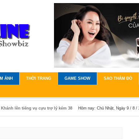
IM ẢNH
THỜI TRANG
GAME SHOW
SAO THẢM ĐỎ
trên Vịnh Bắc Bộ vẫn di chuyển chậm
Hôm nay: Chủ Nhật, Ngày 9 / 8 /
ời phụ nữ Thụy Sĩ dành trọn tình yêu
Việt Nam