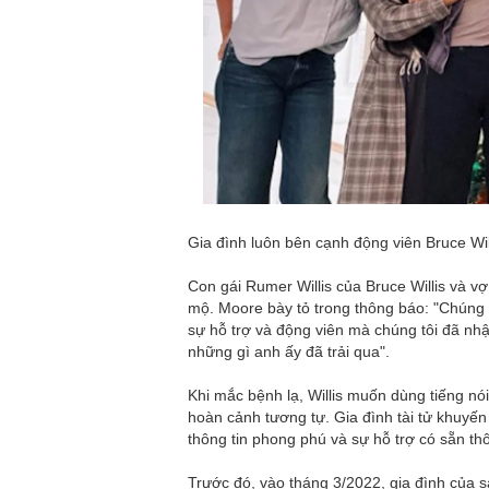
Gia đình luôn bên cạnh động viên Bruce Wi
Con gái Rumer Willis của Bruce Willis và v
mộ. Moore bày tỏ trong thông báo: "Chúng t
sự hỗ trợ và động viên mà chúng tôi đã nhậ
những gì anh ấy đã trải qua".
Khi mắc bệnh lạ, Willis muốn dùng tiếng n
hoàn cảnh tương tự. Gia đình tài tử khuyế
thông tin phong phú và sự hỗ trợ có sẵn th
Trước đó, vào tháng 3/2022, gia đình của 