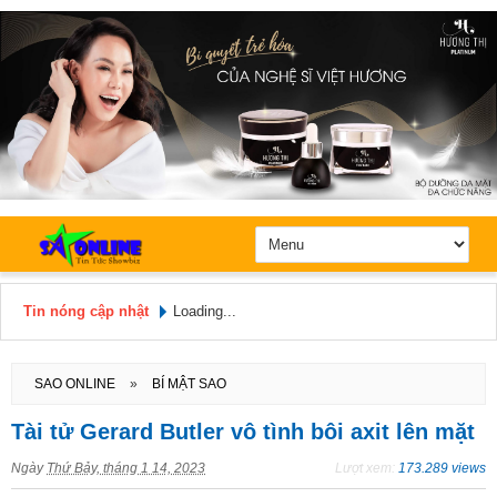
Tin nóng cập nhật
Loading...
Hôm nay: Chủ Nhật, Ngày 9 / 8 /
2026
SAO ONLINE
»
BÍ MẬT SAO
Tài tử Gerard Butler vô tình bôi axit lên mặt
Ngày
Thứ Bảy, tháng 1 14, 2023
Lượt xem:
173.289 views