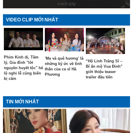
VIDEO CLIP MỚI NHẤT
Phim Kinh dị, Tâm
'Mẹ và quê hương' là
“Hộ Linh Tráng Sĩ –
lý, Gia đình "lời
những ký ức về tình
Bí ẩn mộ Vua Đinh”
nguyền huyết tộc" hé
thân của ca sĩ Hà
giới thiệu teaser
lộ nghi lễ cúng biển
Phương
trailer đầu tiên
bị cấm
TIN MỚI NHẤT