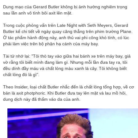
Dung mạo của Gerard Butler không bị ảnh hưởng nghiêm trọng
sau lần anh vô tình bôi axit lên mặt.
Trong cuộc phỏng vấn trên Late Night with Seth Meyers, Gerard
Butler kể chi tiết về ngày quay căng thẳng trên phim trường Plane.
Ở tác phẩm hành động này, anh thủ vai phi công khó tính, có lúc
phải làm việc trên bộ phận hạ cánh của máy bay.
Tài tử nhớ lại: "Tôi thò tay vào giữa hai bánh xe trên máy bay, giả
vờ rằng tôi biết mình đang làm gì. Nhưng mỗi lần đưa tay ra, tôi
đều dính đầy máu và chất lỏng màu xanh lá cây. Tôi không biết
chất lỏng đó là gì".
Theo Insider, loại chất Butler nhắc đến là chất lỏng tổng hợp, về cơ
bản là axit photphoric. Khi Butler đưa tay lên mặt và lau mồ hôi,
dung dịch này đã thấm vào da của anh.