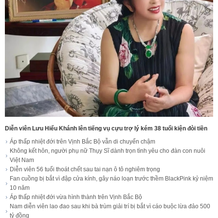
Diễn viên Lưu Hiểu Khánh lên tiếng vụ cựu trợ lý kém 38 tuổi kiện đòi tiền
Áp thấp nhiệt đới trên Vịnh Bắc Bộ vẫn di chuyển chậm
Không kết hôn, người phụ nữ Thụy Sĩ dành trọn tình yêu cho đàn con nuôi
Việt Nam
Diễn viên 56 tuổi thoát chết sau tai nạn ô tô nghiêm trọng
Fan cuồng bị bắt vì đập cửa kính, gây náo loạn trước thềm BlackPink kỷ niệm
10 năm
Áp thấp nhiệt đới vừa hình thành trên Vịnh Bắc Bộ
Nam diễn viên lao đao sau khi bà trùm giải trí bị bắt vì cáo buộc lừa đảo 500
tỷ đồng