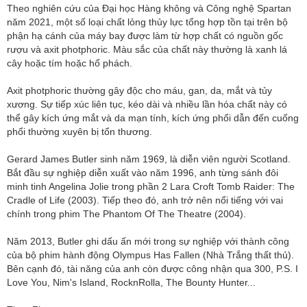
Theo nghiên cứu của Đại học Hàng không và Công nghệ Spartan
năm 2021, một số loại chất lỏng thủy lực tổng hợp tồn tại trên bộ
phận hạ cánh của máy bay được làm từ hợp chất có nguồn gốc
rượu và axit photphoric. Màu sắc của chất này thường là xanh lá
cây hoặc tím hoặc hổ phách.
Axit photphoric thường gây độc cho máu, gan, da, mắt và tủy
xương. Sự tiếp xúc liên tục, kéo dài và nhiều lần hóa chất này có
thể gây kích ứng mắt và da mạn tính, kích ứng phổi dẫn đến cuống
phổi thường xuyên bị tổn thương.
Gerard James Butler sinh năm 1969, là diễn viên người Scotland.
Bắt đầu sự nghiệp diễn xuất vào năm 1996, anh từng sánh đôi
minh tinh Angelina Jolie trong phần 2 Lara Croft Tomb Raider: The
Cradle of Life (2003). Tiếp theo đó, anh trở nên nổi tiếng với vai
chính trong phim The Phantom Of The Theatre (2004).
Năm 2013, Butler ghi dấu ấn mới trong sự nghiệp với thành công
của bộ phim hành động Olympus Has Fallen (Nhà Trắng thất thủ).
Bên cạnh đó, tài năng của anh còn được công nhận qua 300, P.S. I
Love You, Nim's Island, RocknRolla, The Bounty Hunter...