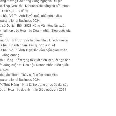
ưởng trường Cao đẳng Công nghệ và Du lịch
c sĩ Nguyễn Rô – Nữ bác sĩ tài năng sở hữu nhan
c xinh đẹp, dịu dàng
a hậu Võ Thị Ánh Tuyết ngồi ghế nóng Miss
paranational Business 2024
i sứ Du lịch Biển 2023 Hồng Vân lộng lẫy xuất
ện tại họp báo Hoa hậu Doanh nhân Siêu quốc gia
24
hậu Võ Thị Hương sẽ là giám khảo khách mời tại
a hậu Doanh nhân Siêu quốc gia 2024
a hậu Võ Thị Ánh Tuyết lần đầu ngồi giám khảo
u đăng quang
hậu Hồng Thắm rạng rỡ xuất hiện tại buổi họp báo
ởi động cuộc thi Hoa hậu Doanh nhân Siêu quốc
a 2024
hậu Mai Thanh Thủy ngồi giám khảo Miss
paranational Business 2024
K Thúy Hằng – Nhà tài trợ trang phục áo dài của
ộc thi Hoa hậu doanh nhân Siêu quốc gia 2024