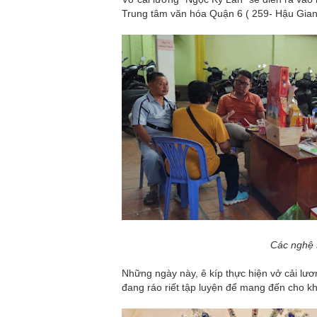
Trung tâm văn hóa Quận 6 ( 259- Hậu Gia
Các nghệ s
Những ngày này, ê kíp thực hiện vở cải lư
đang ráo riết tập luyện để mang đến cho k