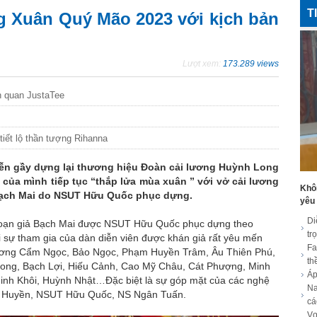
T
Xuân Quý Mão 2023 với kịch bản
Lượt xem:
173.289 views
ên quan JustaTee
tiết lộ thần tượng Rihanna
iễn gầy dựng lại thương hiệu Đoàn cải lương Huỳnh Long
p của mình tiếp tục “thắp lửa mùa xuân ” với vở cải lương
Khôn
 Bạch Mai do NSUT Hữu Quốc phục dựng.
yêu
Di
 soạn giả Bạch Mai được NSUT Hữu Quốc phục dựng theo
tr
i sự tham gia của dàn diễn viên được khán giả rất yêu mến
Fa
hương Cẩm Ngọc, Bảo Ngọc, Phạm Huyền Trâm, Âu Thiên Phú,
th
ong, Bạch Lợi, Hiếu Cảnh, Cao Mỹ Châu, Cát Phượng, Minh
Áp
inh Khôi, Huỳnh Nhật…Đặc biệt là sự góp mặt của các nghệ
Na
c Huyền, NSUT Hữu Quốc, NS Ngân Tuấn.
cá
Vợ