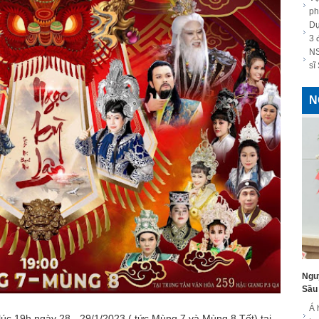
ph
Dự
3 
NS
sĩ
N
Ngu
Sầu 
Á 
lúc 19h ngày 28 - 29/1/2023 ( tức Mùng 7 và Mùng 8 Tết) tại