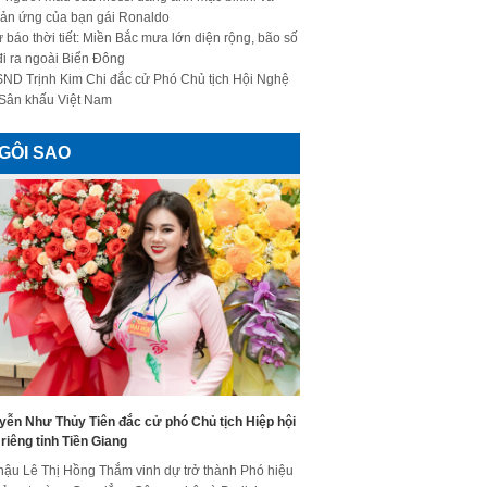
ản ứng của bạn gái Ronaldo
 báo thời tiết: Miền Bắc mưa lớn diện rộng, bão số
đi ra ngoài Biển Đông
ND Trịnh Kim Chi đắc cử Phó Chủ tịch Hội Nghệ
 Sân khấu Việt Nam
GÔI SAO
yễn Như Thủy Tiên đắc cử phó Chủ tịch Hiệp hội
riêng tỉnh Tiền Giang
hậu Lê Thị Hồng Thắm vinh dự trở thành Phó hiệu