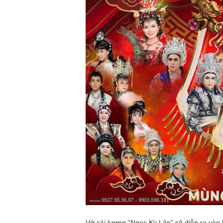
Vở cải lương “Ngọc Kỳ Lân” sẽ diễn ra vào 