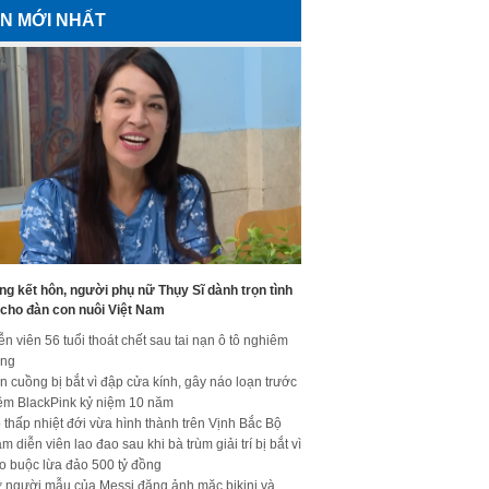
IN MỚI NHẤT
g kết hôn, người phụ nữ Thụy Sĩ dành trọn tình
 cho đàn con nuôi Việt Nam
ễn viên 56 tuổi thoát chết sau tai nạn ô tô nghiêm
ọng
n cuồng bị bắt vì đập cửa kính, gây náo loạn trước
ềm BlackPink kỷ niệm 10 năm
 thấp nhiệt đới vừa hình thành trên Vịnh Bắc Bộ
m diễn viên lao đao sau khi bà trùm giải trí bị bắt vì
o buộc lừa đảo 500 tỷ đồng
 người mẫu của Messi đăng ảnh mặc bikini và