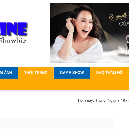
IM ẢNH
THỜI TRANG
GAME SHOW
SAO THẢM ĐỎ
Hôm nay: Thứ 6, Ngày 7 / 8 /