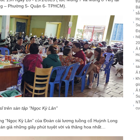
tr
ng – Phường 5- Quận 6- TPHCM).
Bá
sắ
Ho
Su
Đạ
hi
20
Á 
Ho
Ho
sa
Á 
kh
gi
Á 
Su
NT
ĩ trên sàn tập "Ngọc Kỳ Lân"
cu
ơng “Ngọc Kỳ Lân” của Đoàn cải lương tuồng cổ Huỳnh Long
hán giả những giây phút tuyệt vời và thăng hoa nhất…