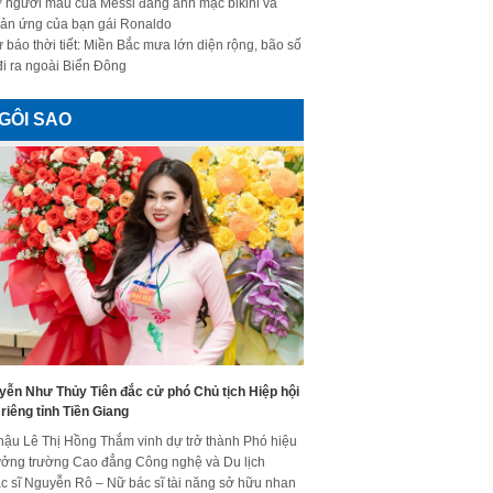
 người mẫu của Messi đăng ảnh mặc bikini và
ản ứng của bạn gái Ronaldo
 báo thời tiết: Miền Bắc mưa lớn diện rộng, bão số
đi ra ngoài Biển Đông
GÔI SAO
yễn Như Thủy Tiên đắc cử phó Chủ tịch Hiệp hội
riêng tỉnh Tiền Giang
hậu Lê Thị Hồng Thắm vinh dự trở thành Phó hiệu
ưởng trường Cao đẳng Công nghệ và Du lịch
c sĩ Nguyễn Rô – Nữ bác sĩ tài năng sở hữu nhan