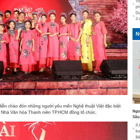
Vợ
ph
Dự
3 
N
diễn chào đón những người yêu mến Nghệ thuật Việt đặc biệt
Ngu
và Nhà Văn hóa Thanh niên TP.HCM đồng tổ chức.
Sầu 
Á 
tr
Bá