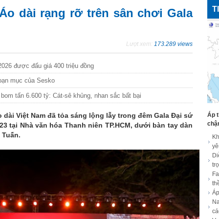
T
o dài rạng rỡ trên sân chơi Gala
Lượt xem:
173.289 views
2026 được đấu giá 400 triệu đồng
goạn mục của Sesko
 bom tấn 6.600 tỷ: Cát-sê khủng, nhan sắc bất bại
Áp t
o dài Việt Nam đã tỏa sáng lộng lẫy trong đêm Gala Đại sứ
chậ
023 tại Nhà văn hóa Thanh niên TP.HCM, dưới bàn tay dàn
 Tuấn.
Kh
yê
Di
tr
Fa
th
Áp
Na
cá