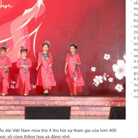
sắ
Ho
Su
Đạ
hi
20
Á 
Ho
Ho
sa
Á 
kh
gi
Á 
Su
NT
cu
 Áo dài Việt Nam mùa thứ 4 thu hút sự tham gia của hơn 400
xúc vô cùng thăng hoa và đáng nhớ.