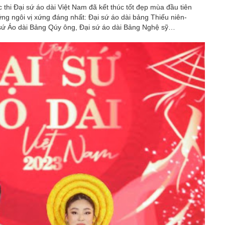
 thi Đại sứ áo dài Việt Nam đã kết thúc tốt đẹp mùa đầu tiên
ững ngôi vị xứng đáng nhất: Đại sứ áo dài bảng Thiếu niên-
 sứ Áo dài Bảng Qúy ông, Đại sứ áo dài Bảng Nghệ sỹ…