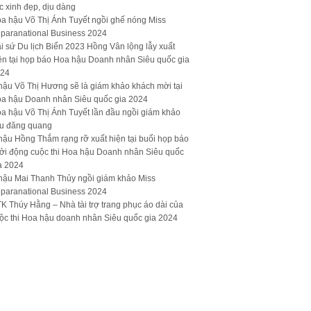
c xinh đẹp, dịu dàng
a hậu Võ Thị Ánh Tuyết ngồi ghế nóng Miss
paranational Business 2024
i sứ Du lịch Biển 2023 Hồng Vân lộng lẫy xuất
ện tại họp báo Hoa hậu Doanh nhân Siêu quốc gia
24
hậu Võ Thị Hương sẽ là giám khảo khách mời tại
a hậu Doanh nhân Siêu quốc gia 2024
a hậu Võ Thị Ánh Tuyết lần đầu ngồi giám khảo
u đăng quang
hậu Hồng Thắm rạng rỡ xuất hiện tại buổi họp báo
ởi động cuộc thi Hoa hậu Doanh nhân Siêu quốc
a 2024
hậu Mai Thanh Thủy ngồi giám khảo Miss
paranational Business 2024
K Thúy Hằng – Nhà tài trợ trang phục áo dài của
ộc thi Hoa hậu doanh nhân Siêu quốc gia 2024