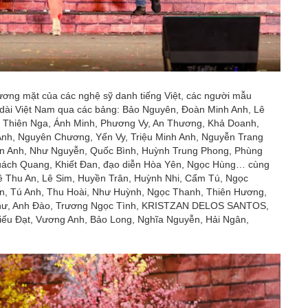
ương mặt của các nghệ sỹ danh tiếng Việt, các người mẫu
o dài Việt Nam qua các bảng: Bảo Nguyên, Đoàn Minh Anh, Lê
, Thiên Nga, Ánh Minh, Phương Vy, An Thương, Khả Doanh,
nh, Nguyên Chương, Yến Vy, Triệu Minh Anh, Nguyễn Trang
n Anh, Như Nguyễn, Quốc Bình, Huỳnh Trung Phong, Phùng
uách Quang, Khiết Đan, đạo diễn Hòa Yên, Ngọc Hùng… cùng
Lê Thu An, Lê Sim, Huyền Trân, Huỳnh Nhi, Cẩm Tú, Ngọc
, Tú Anh, Thu Hoài, Như Huỳnh, Ngọc Thanh, Thiên Hương,
hư, Anh Đào, Trương Ngọc Tình, KRISTZAN DELOS SANTOS,
iếu Đạt, Vương Anh, Bảo Long, Nghĩa Nguyễn, Hải Ngân,