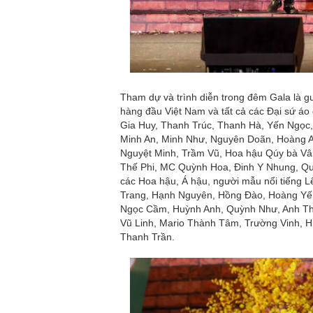
Tham dự và trình diễn trong đêm Gala là g
hàng đầu Việt Nam và tất cả các Đại sứ á
Gia Huy, Thanh Trúc, Thanh Hà, Yến Ngọc
Minh An, Minh Như, Nguyên Doãn, Hoàng A
Nguyệt Minh, Trầm Vũ, Hoa hậu Qúy bà Vâ
Thế Phi, MC Quỳnh Hoa, Đinh Y Nhung, Q
các Hoa hậu, Á hậu, người mẫu nổi tiếng 
Trang, Hạnh Nguyên, Hồng Đào, Hoàng Yến
Ngọc Cầm, Huỳnh Anh, Quỳnh Như, Anh T
Vũ Linh, Mario Thành Tâm, Trường Vinh, H
Thanh Trần.