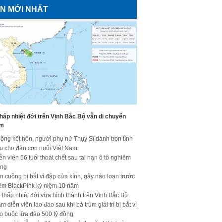
IN MỚI NHẤT
hấp nhiệt đới trên Vịnh Bắc Bộ vẫn di chuyển
m
ông kết hôn, người phụ nữ Thụy Sĩ dành trọn tình
u cho đàn con nuôi Việt Nam
ễn viên 56 tuổi thoát chết sau tai nạn ô tô nghiêm
ọng
n cuồng bị bắt vì đập cửa kính, gây náo loạn trước
ềm BlackPink kỷ niệm 10 năm
 thấp nhiệt đới vừa hình thành trên Vịnh Bắc Bộ
m diễn viên lao đao sau khi bà trùm giải trí bị bắt vì
o buộc lừa đảo 500 tỷ đồng