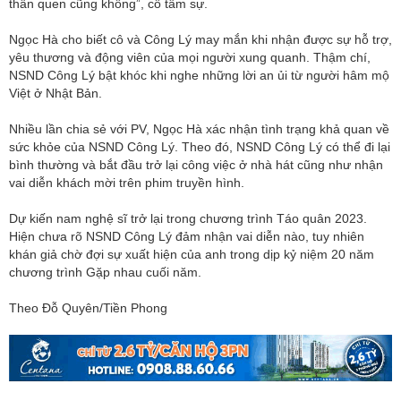
thân quen cũng không”, cô tâm sự.
Ngọc Hà cho biết cô và Công Lý may mắn khi nhận được sự hỗ trợ,
yêu thương và động viên của mọi người xung quanh. Thậm chí,
NSND Công Lý bật khóc khi nghe những lời an ủi từ người hâm mộ
Việt ở Nhật Bản.
Nhiều lần chia sẻ với PV, Ngọc Hà xác nhận tình trạng khả quan về
sức khỏe của NSND Công Lý. Theo đó, NSND Công Lý có thể đi lại
bình thường và bắt đầu trở lại công việc ở nhà hát cũng như nhận
vai diễn khách mời trên phim truyền hình.
Dự kiến nam nghệ sĩ trở lại trong chương trình Táo quân 2023.
Hiện chưa rõ NSND Công Lý đảm nhận vai diễn nào, tuy nhiên
khán giả chờ đợi sự xuất hiện của anh trong dịp kỷ niệm 20 năm
chương trình Gặp nhau cuối năm.
Theo Đỗ Quyên/Tiền Phong