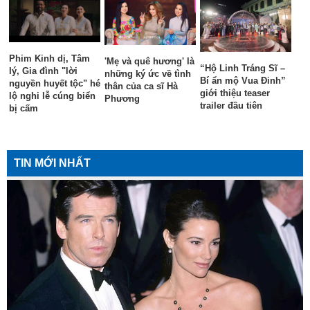
Phim Kinh dị, Tâm
'Mẹ và quê hương' là
“Hộ Linh Tráng Sĩ –
lý, Gia đình "lời
những ký ức về tình
Bí ẩn mộ Vua Đinh”
nguyền huyết tộc" hé
thân của ca sĩ Hà
giới thiệu teaser
lộ nghi lễ cúng biển
Phương
trailer đầu tiên
bị cấm
TIN MỚI NHẤT