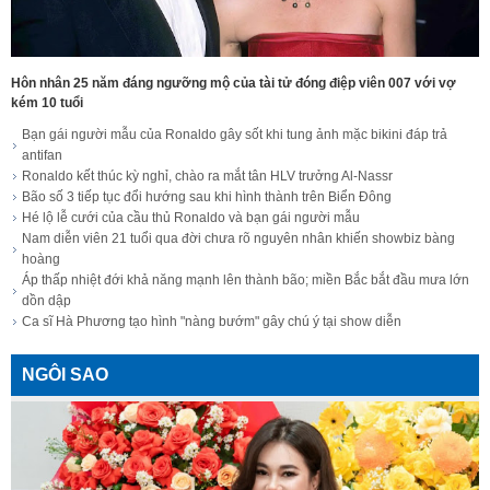
Hôn nhân 25 năm đáng ngưỡng mộ của tài tử đóng điệp viên 007 với vợ
kém 10 tuổi
Bạn gái người mẫu của Ronaldo gây sốt khi tung ảnh mặc bikini đáp trả
antifan
Ronaldo kết thúc kỳ nghỉ, chào ra mắt tân HLV trưởng Al-Nassr
Bão số 3 tiếp tục đổi hướng sau khi hình thành trên Biển Đông
Hé lộ lễ cưới của cầu thủ Ronaldo và bạn gái người mẫu
Nam diễn viên 21 tuổi qua đời chưa rõ nguyên nhân khiến showbiz bàng
hoàng
Áp thấp nhiệt đới khả năng mạnh lên thành bão; miền Bắc bắt đầu mưa lớn
dồn dập
Ca sĩ Hà Phương tạo hình "nàng bướm" gây chú ý tại show diễn
NGÔI SAO