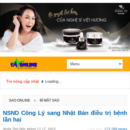
Tin nóng cập nhật
Loading...
Hôm nay: Thứ 5, Ngày 6 / 8 /
2026
SAO ONLINE
»
BÍ MẬT SAO
NSND Công Lý sang Nhật Bản điều trị bệnh
lần hai
Ngày
Thứ Bảy, tháng 12 17, 2022
Lượt xem:
173.289 views