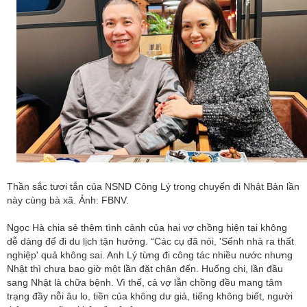
Thần sắc tươi tắn của NSND Công Lý trong chuyến đi Nhật Bản lần
này cùng bà xã. Ảnh: FBNV.
Ngọc Hà chia sẻ thêm tình cảnh của hai vợ chồng hiện tại không
dễ dàng để đi du lịch tận hưởng. “Các cụ đã nói, 'Sểnh nhà ra thất
nghiệp' quả không sai. Anh Lý từng đi công tác nhiều nước nhưng
Nhật thì chưa bao giờ một lần đặt chân đến. Huống chi, lần đầu
sang Nhật là chữa bệnh. Vì thế, cả vợ lẫn chồng đều mang tâm
trạng đầy nỗi âu lo, tiền của không dư giả, tiếng không biết, người