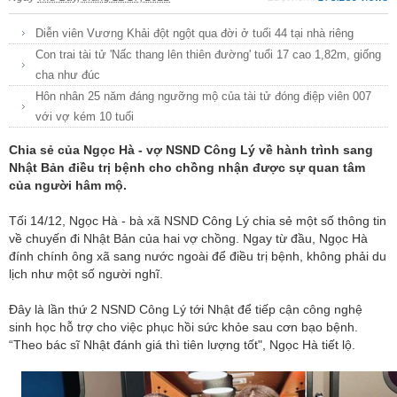
Diễn viên Vương Khải đột ngột qua đời ở tuổi 44 tại nhà riêng
Con trai tài tử 'Nấc thang lên thiên đường' tuổi 17 cao 1,82m, giống
cha như đúc
Hôn nhân 25 năm đáng ngưỡng mộ của tài tử đóng điệp viên 007
với vợ kém 10 tuổi
Chia sẻ của Ngọc Hà - vợ NSND Công Lý về hành trình sang
Nhật Bản điều trị bệnh cho chồng nhận được sự quan tâm
của người hâm mộ.
Tối 14/12, Ngọc Hà - bà xã NSND Công Lý chia sẻ một số thông tin
về chuyến đi Nhật Bản của hai vợ chồng. Ngay từ đầu, Ngọc Hà
đính chính ông xã sang nước ngoài để điều trị bệnh, không phải du
lịch như một số người nghĩ.
Đây là lần thứ 2 NSND Công Lý tới Nhật để tiếp cận công nghệ
sinh học hỗ trợ cho việc phục hồi sức khỏe sau cơn bạo bệnh.
“Theo bác sĩ Nhật đánh giá thì tiên lượng tốt", Ngọc Hà tiết lộ.