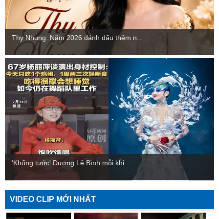
Thy Nhung: Năm 2026 đánh dấu thêm n...
'Khổng tước' Dương Lệ Bình mỗi khi ...
VIDEO CLIP MỚI NHẤT