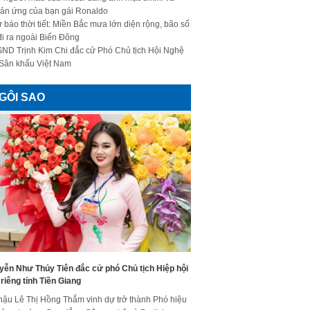
ản ứng của bạn gái Ronaldo
 báo thời tiết: Miền Bắc mưa lớn diện rộng, bão số
đi ra ngoài Biển Đông
ND Trịnh Kim Chi đắc cử Phó Chủ tịch Hội Nghệ
 Sân khấu Việt Nam
GÔI SAO
yễn Như Thủy Tiên đắc cử phó Chủ tịch Hiệp hội
riêng tỉnh Tiền Giang
hậu Lê Thị Hồng Thắm vinh dự trở thành Phó hiệu