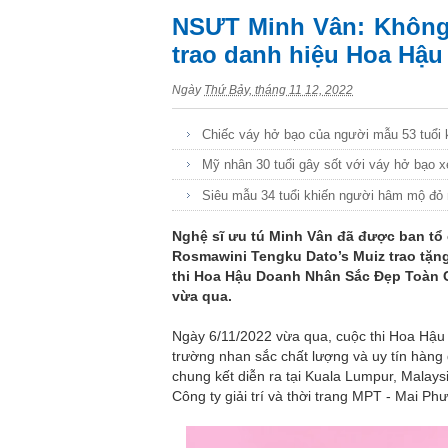
NSƯT Minh Vân: Không
trao danh hiệu Hoa Hậu
Ngày
Thứ Bảy, tháng 11 12, 2022
Chiếc váy hở bạo của người mẫu 53 tuổi 
Mỹ nhân 30 tuổi gây sốt với váy hở bạo 
Siêu mẫu 34 tuổi khiến người hâm mộ đỏ 
Nghệ sĩ ưu tú Minh Vân đã được ban tổ
Rosmawini Tengku Dato’s Muiz trao tặn
thi Hoa Hậu Doanh Nhân Sắc Đẹp Toàn C
vừa qua.
Ngày 6/11/2022 vừa qua, cuộc thi Hoa Hậ
trường nhan sắc chất lượng và uy tín hàng
chung kết diễn ra tại Kuala Lumpur, Malays
Công ty giải trí và thời trang MPT - Mai Ph