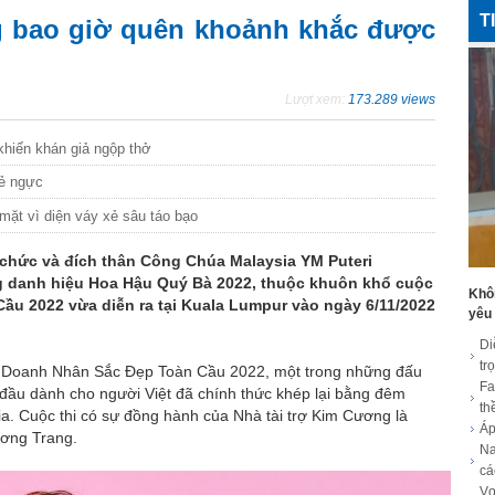
T
 bao giờ quên khoảnh khắc được
Lượt xem:
173.289 views
khiến khán giả ngộp thở
xẻ ngực
mặt vì diện váy xẻ sâu táo bạo
 chức và đích thân Công Chúa Malaysia YM Puteri
g danh hiệu Hoa Hậu Quý Bà 2022, thuộc khuôn khổ cuộc
Khôn
ầu 2022 vừa diễn ra tại Kuala Lumpur vào ngày 6/11/2022
yêu
Di
tr
u Doanh Nhân Sắc Đẹp Toàn Cầu 2022, một trong những đấu
Fa
 đầu dành cho người Việt đã chính thức khép lại bằng đêm
th
ia. Cuộc thi có sự đồng hành của Nhà tài trợ Kim Cương là
Áp
ương Trang.
Na
cá
Vợ