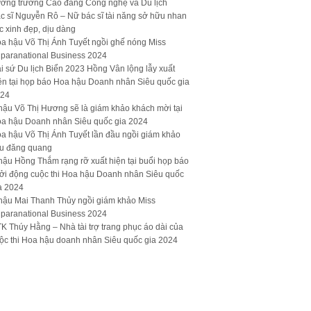
ưởng trường Cao đẳng Công nghệ và Du lịch
c sĩ Nguyễn Rô – Nữ bác sĩ tài năng sở hữu nhan
c xinh đẹp, dịu dàng
a hậu Võ Thị Ánh Tuyết ngồi ghế nóng Miss
paranational Business 2024
i sứ Du lịch Biển 2023 Hồng Vân lộng lẫy xuất
ện tại họp báo Hoa hậu Doanh nhân Siêu quốc gia
24
hậu Võ Thị Hương sẽ là giám khảo khách mời tại
a hậu Doanh nhân Siêu quốc gia 2024
a hậu Võ Thị Ánh Tuyết lần đầu ngồi giám khảo
u đăng quang
hậu Hồng Thắm rạng rỡ xuất hiện tại buổi họp báo
ởi động cuộc thi Hoa hậu Doanh nhân Siêu quốc
a 2024
hậu Mai Thanh Thủy ngồi giám khảo Miss
paranational Business 2024
K Thúy Hằng – Nhà tài trợ trang phục áo dài của
ộc thi Hoa hậu doanh nhân Siêu quốc gia 2024