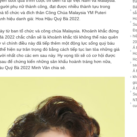
ên suốt quá trình cuộc thi diễn ra tại Việt Nam và Malaysia.
tr
người phụ nữ thành công, đạt được nhiều thành tựu trong
Bá
nhà tổ chức và đích thân Công Chúa Malaysia YM Puteri
sắ
anh hiệu danh giá: Hoa Hậu Quý Bà 2022.
Ho
Su
Đạ
 này từ ban tổ chức và công chúa Malaysia. Khoảnh khắc đứng
hi
Bà 2022 chắc chắn sẽ là khoảnh khắc tôi không thể nào quên
20
y vì chính điều này đã tiếp thêm một động lực sống quý báu
Á 
thể hiện sự trân trọng đó bằng cách tiếp tục lan tỏa những giá
Ho
 vời nhất cho các em sau này. Hy vọng tôi sẽ có cơ hội được
Ho
sau để chứng kiến những sân khấu hoành tráng hơn nữa,
sa
ậu Quý Bà 2022 Minh Vân chia sẻ.
Á 
kh
gi
Á 
Su
NT
cu