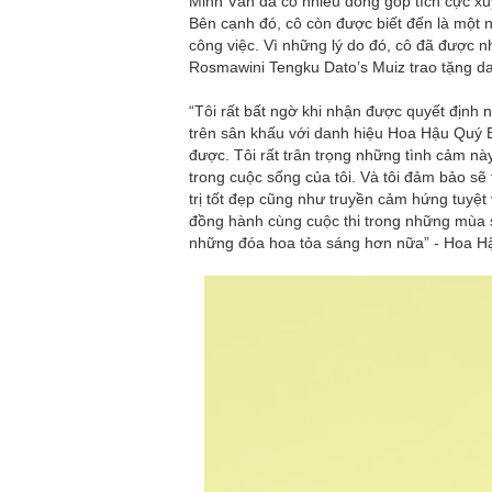
Minh Vân đã có nhiều đóng góp tích cực xuy
Bên cạnh đó, cô còn được biết đến là một 
công việc. Vì những lý do đó, cô đã được 
Rosmawini Tengku Dato’s Muiz trao tặng d
“Tôi rất bất ngờ khi nhận được quyết định
trên sân khấu với danh hiệu Hoa Hậu Quý 
được. Tôi rất trân trọng những tình cảm nà
trong cuộc sống của tôi. Và tôi đảm bảo sẽ 
trị tốt đẹp cũng như truyền cảm hứng tuyệt
đồng hành cùng cuộc thi trong những mùa 
những đóa hoa tỏa sáng hơn nữa” - Hoa H