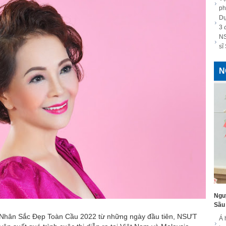
ph
Dự
3 
NS
sĩ
N
Ngu
Sầu 
Nhân Sắc Đẹp Toàn Cầu 2022 từ những ngày đầu tiên, NSƯT
Á 