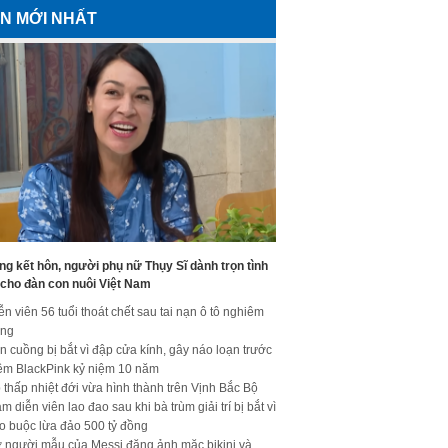
IN MỚI NHẤT
g kết hôn, người phụ nữ Thụy Sĩ dành trọn tình
 cho đàn con nuôi Việt Nam
ễn viên 56 tuổi thoát chết sau tai nạn ô tô nghiêm
ọng
n cuồng bị bắt vì đập cửa kính, gây náo loạn trước
ềm BlackPink kỷ niệm 10 năm
 thấp nhiệt đới vừa hình thành trên Vịnh Bắc Bộ
m diễn viên lao đao sau khi bà trùm giải trí bị bắt vì
o buộc lừa đảo 500 tỷ đồng
 người mẫu của Messi đăng ảnh mặc bikini và